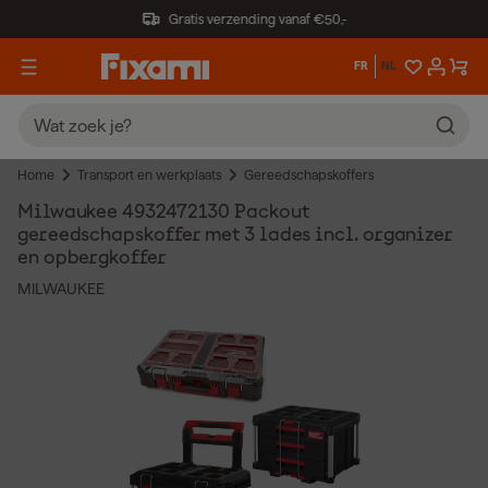
Gratis verzending vanaf €50,-
FR
NL
Home
Transport en werkplaats
Gereedschapskoffers
Milwaukee 4932472130 Packout
gereedschapskoffer met 3 lades incl. organizer
en opbergkoffer
MILWAUKEE