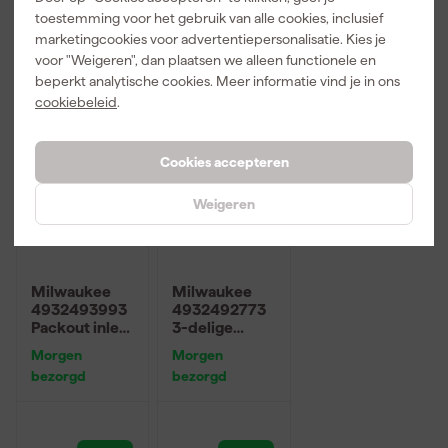
toestemming voor het gebruik van alle cookies, inclusief
294
,
229
,
181
,
29
09
95
marketingcookies voor advertentiepersonalisatie. Kies je
incl. BTW
incl. BTW
incl. BTW
voor "Weigeren", dan plaatsen we alleen functionele en
beperkt analytische cookies. Meer informatie vind je in ons
cookiebeleid
.
Cookies accepteren
Weigeren
Milwaukee
Milwaukee
4932493993
4932492773
Packout inleg
3-delige
voor
Tangenset
Morgen
Morgen
gereedschaps
bezorgd
bezorgd
koffers met
lades