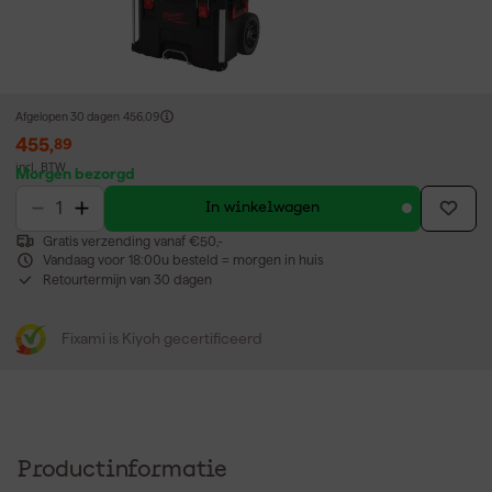
Afgelopen 30 dagen
456,09
455
,
89
incl. BTW
Morgen bezorgd
In winkelwagen
Gratis verzending vanaf €50,-
Vandaag voor 18:00u besteld = morgen in huis
Retourtermijn van 30 dagen
Fixami is Kiyoh gecertificeerd
Productinformatie