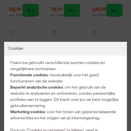
92
,
74
,
241
,
38
39
59
incl. BTW
incl. BTW
incl. BTW
Cookies
Fixami.be gebruikt verschillende soorten cookies en
vergelijkbare technieken:
Functionele cookies:
noodzakelijk voor het goed
functioneren van de website.
Beperkt analytische cookies:
om het gebruik van de
Milwaukee
Milwaukee
Milwaukee
website te analyseren en verbeteren, zonder persoonlijke
4932480716
4932480717
4932493638
Foam Inlay
Foam Inlay
10-delige
profielen aan te leggen. Dit biedt voor jou de best mogelijke
doppenset
doppenset
Schroevendra
gebruikerservaring.
Morgen
Morgen
Morgen
1/2''
1/2''
aierset +
Marketing cookies:
voor het tonen van gepersonaliseerde
bezorgd
bezorgd
bezorgd
PACKOUT
PACKOUT
tangenset
advertenties en het volgen van je internetgedrag.
PACKOUT in
Afgelopen 30 dgn
300,19
Foam inlay
Adviesprijs
246,00
-1%
Door op "Cookies accepteren" te klikken, geef je