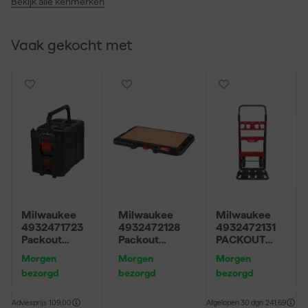
Bekijk alle kenmerken
Vaak gekocht met
Milwaukee
Milwaukee
Milwaukee
4932471723
4932472128
4932472131
Packout
Packout
PACKOUT
Compact Box
aanpasbaar
Steekwagen -
Morgen
Morgen
Morgen
Gereedschap
werkoppervla
180kg
bezorgd
bezorgd
bezorgd
skist - 411 x
k - 60 x 650 x
249 x 330mm
380mm
Adviesprijs
109,00
Afgelopen 30 dgn
241,69