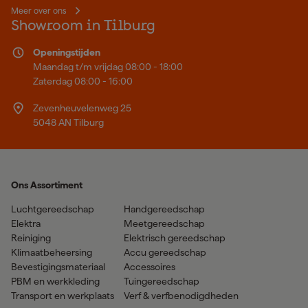
Meer over ons
Showroom in Tilburg
Openingstijden
Maandag t/m vrijdag 08:00 - 18:00
Zaterdag 08:00 - 16:00
Zevenheuvelenweg 25
5048 AN Tilburg
Ons Assortiment
Luchtgereedschap
Handgereedschap
Elektra
Meetgereedschap
Reiniging
Elektrisch gereedschap
Klimaatbeheersing
Accu gereedschap
Bevestigingsmateriaal
Accessoires
PBM en werkkleding
Tuingereedschap
Transport en werkplaats
Verf & verfbenodigdheden