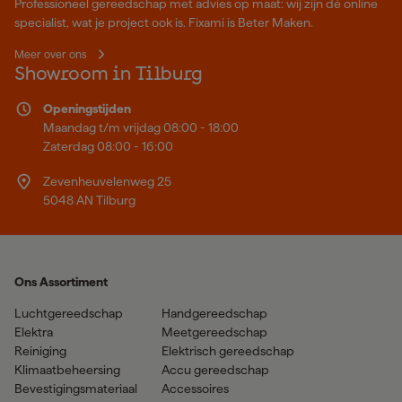
Professioneel gereedschap met advies op maat: wij zijn dé online
specialist, wat je project ook is. Fixami is Beter Maken.
Meer over ons
Showroom in Tilburg
Openingstijden
Maandag t/m vrijdag 08:00 - 18:00
Zaterdag 08:00 - 16:00
Zevenheuvelenweg 25
5048 AN Tilburg
Ons Assortiment
Luchtgereedschap
Handgereedschap
Elektra
Meetgereedschap
Reiniging
Elektrisch gereedschap
Klimaatbeheersing
Accu gereedschap
Bevestigingsmateriaal
Accessoires