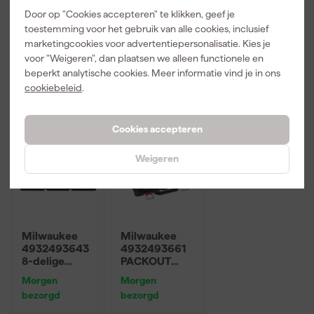
aiers - Zwart -
- zwart - 10
Door op "Cookies accepteren" te klikken, geef je
4 stuks
stuks
toestemming voor het gebruik van alle cookies, inclusief
marketingcookies voor advertentiepersonalisatie. Kies je
18
,
16
,
66
,
99
99
94
voor "Weigeren", dan plaatsen we alleen functionele en
incl. BTW
incl. BTW
incl. BTW
beperkt analytische cookies. Meer informatie vind je in ons
cookiebeleid
.
Cookies accepteren
Weigeren
Milwaukee
Milwaukee
4932493643
4932493661
8-delige
PACKOUT
PACKOUT
ratel- en
Morgen
Morgen
Tangenset in
doppenset
bezorgd
bezorgd
foam inlay -
met 1/4" en
voor
1/2"