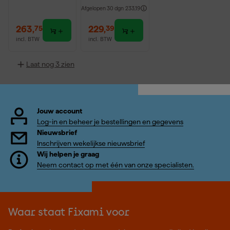
PACKOUT
aandrijving
Afgelopen 30 dgn
233,19
gereedschaps
(63-delig)
koffers met
263
,
229
,
75
39
lades
incl. BTW
incl. BTW
Laat nog 3 zien
Jouw account
Log-in en beheer je bestellingen en gegevens
Nieuwsbrief
Inschrijven wekelijkse nieuwsbrief
Wij helpen je graag
Neem contact op met één van onze specialisten.
Waar staat Fixami voor