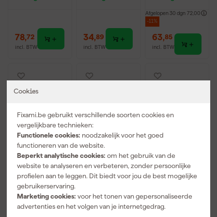
offer
oevenset -
Verzinkt -
Afgelopen 30 dgn
72,00
Ø6, Ø8,
Torx
-11%
Ø10mm
78
,
34
,
63
,
72
89
85
incl. BTW
incl. BTW
incl. BTW
Cookies
Fixami.be gebruikt verschillende soorten cookies en
vergelijkbare technieken:
Functionele cookies:
noodzakelijk voor het goed
functioneren van de website.
Beperkt analytische cookies:
om het gebruik van de
website te analyseren en verbeteren, zonder persoonlijke
StealthMount
StealthMount
Milwaukee
profielen aan te leggen. Dit biedt voor jou de best mogelijke
s WH-BLK-
s DHSP-SD-10
4932492773
SD-4
Drawer Hive
3-delige
gebruikerservaring.
Wandhouder
Schroevendra
Tangenset
Marketing cookies:
voor het tonen van gepersonaliseerde
Morgen
Morgen
Morgen
set voor
aierhouder
advertenties en het volgen van je internetgedrag.
bezorgd
bezorgd
bezorgd
schroevendra
voor ladekast