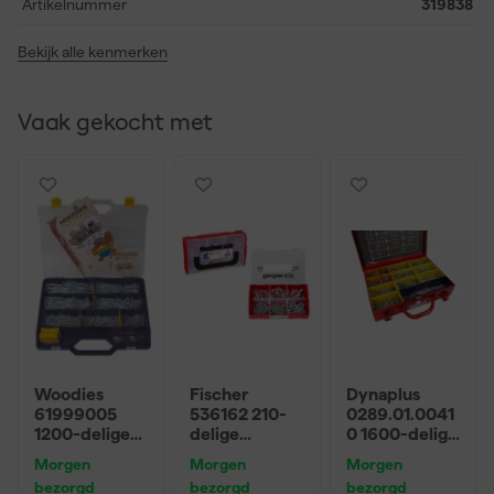
Artikelnummer
319838
Bekijk alle kenmerken
Vaak gekocht met
Woodies
Fischer
Dynaplus
61999005
536162 210-
0289.01.0041
1200-delige
delige
0 1600-delige
Torx
FixTainer
Spaanplaatsc
Morgen
Morgen
Morgen
Schroeven in
DuoPower
hroevenset -
bezorgd
bezorgd
bezorgd
assortimentsk
Pluggen-/schr
Indoor -