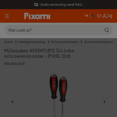
Gratis verzending vanaf €50,-
FR
NL
Home
Handgereedschap
Schroevendraaiers
Schroevendraaiersets
Milwaukee 4932471872 Tri-lobe
schroevendraaier - PH/SL (2st)
MILWAUKEE