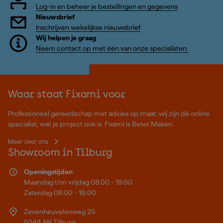
Log-in en beheer je bestellingen en gegevens
Nieuwsbrief
Inschrijven wekelijkse nieuwsbrief
Wij helpen je graag
Neem contact op met één van onze specialisten.
Waar staat Fixami voor
Professioneel gereedschap met advies op maat: wij zijn dé online
specialist, wat je project ook is. Fixami is Beter Maken.
Meer over ons
Showroom in Tilburg
Openingstijden
Maandag t/m vrijdag 08:00 - 18:00
Zaterdag 08:00 - 16:00
Zevenheuvelenweg 25
5048 AN Tilburg