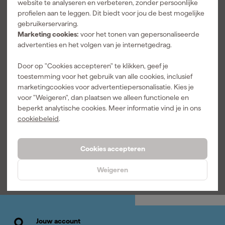
website te analyseren en verbeteren, zonder persoonlijke
profielen aan te leggen. Dit biedt voor jou de best mogelijke
gebruikerservaring.
Marketing cookies:
voor het tonen van gepersonaliseerde
advertenties en het volgen van je internetgedrag.
Door op "Cookies accepteren" te klikken, geef je
Festool HO-
toestemming voor het gebruik van alle cookies, inclusief
FT2 M Trui
marketingcookies voor advertentiepersonalisatie. Kies je
met
voor "Weigeren", dan plaatsen we alleen functionele en
capuchon -
Maandag
beperkt analytische cookies. Meer informatie vind je in ons
Maat M
bezorgd
cookiebeleid
.
Afgelopen 30 dgn
48,99
Cookies accepteren
46
,
99
incl. BTW
Weigeren
Jouw account