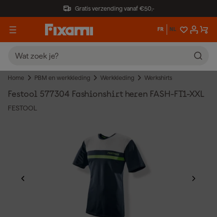
Gratis verzending vanaf €50,-
FR
NL
Home
PBM en werkkleding
Werkkleding
Werkshirts
Festool 577304 Fashionshirt heren FASH-FT1-XXL
FESTOOL