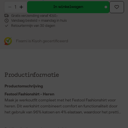
In winkelwagen
Gratis verzending vanaf €50,-
Vandaag besteld = maandag in huis
Retourtermijn van 30 dagen
Fixami is Kiyoh gecertificeerd
Productinformatie
Productomschrijving
Festool Fashionshirt - Heren
Maak je werkoutfit compleet met het Festool Fashionshirt voor
heren. Dit werkshirt combineert comfort en functionaliteit door
het gebruik van 96% katoen en 4% elastaan, waardoor het prettig
aanvoelt en tegelijkertijd een goede bewegingsvrijheid biedt. De
tefloncoating zorgt ervoor dat het shirt beter bestand is tegen