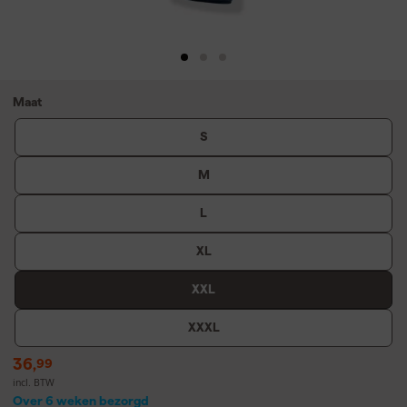
Maat
S
M
L
XL
XXL
XXXL
36
,
99
incl. BTW
Over 6 weken bezorgd