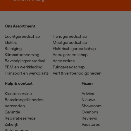
Ons Assortiment
Luchtgereedschap
Handgereedschap
Elektra
Meetgereedschap
Reiniging
Elektrisch gereedschap
Klimaatbeheersing
Accu gereedschap
Bevestigingsmateriaal
Accessoires
PBM en werkkleding
Tuingereedschap
Transport en werkplaats
Verf & verfbenodigdheden
Hulp & contact
Fixami
Klantenservice
Advies
Betaalmogelijkheden
Nieuws
Verzenden
Showroom
Garantie
Over ons
Reparatieservice
Reviews
Zakelijk
Vacatures
Retourneren