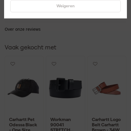
Perfect werk shorts en best style vol ook
Weigeren
M.
17/9/2020
Geplaatst op onze Nederlandse site.
Over onze reviews
Vaak gekocht met
Carhartt Pet
Workman
Carhartt Logo
Odessa Black
90041
Belt Carhartt
- One Size
STRETCH
Brown - 34W