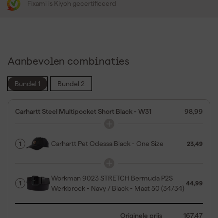
Fixami is Kiyoh gecertificeerd
Aanbevolen combinaties
Bundel 1
Bundel 2
Carhartt Steel Multipocket Short Black - W31
98,99
Carhartt Pet Odessa Black - One Size
1
23,49
Workman 9023 STRETCH Bermuda P2S
1
44,99
Werkbroek - Navy / Black - Maat 50 (34/34)
Originele prijs
167,47