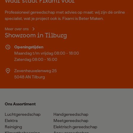
Waar staat Fixami voor
Professioneel gereedschap met advies op maat: wij zijn dé online
specialist, wat je project ook is. Fixami is Beter Maken.
Meer over ons
Showroom in Tilburg
Openingstijden
Maandag t/m vrijdag 08:00 - 18:00
Zaterdag 08:00 - 16:00
Zevenheuvelenweg 25
5048 AN Tilburg
Ons Assortiment
Luchtgereedschap
Handgereedschap
Elektra
Meetgereedschap
Reiniging
Elektrisch gereedschap