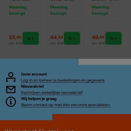
Worker P2S
Maandag
Maandag
Maandag
Werkbroek
bezorgd
bezorgd
bezorgd
Dames - Wit /
Navy - Maat
44 (34/32)
23
,
44
,
49
,
49
99
49
incl. BTW
incl. BTW
incl. BTW
Jouw account
Log-in en beheer je bestellingen en gegevens
Nieuwsbrief
Inschrijven wekelijkse nieuwsbrief
Wij helpen je graag
Neem contact op met één van onze specialisten.