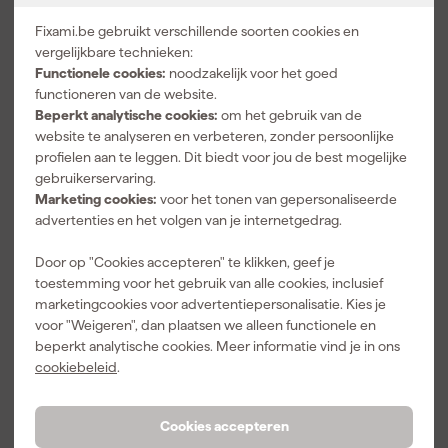
Maat
W31
de steekzakken voor nog meer opbergruimte. Op de rechterpijp
Fixami.be gebruikt verschillende soorten cookies en
zit een handige zak met klep en meerdere vakjes met
Materiaal
59% Katoen / 39% Polyester /
vergelijkbare technieken:
drukknoop, terwijl de linkerpijp een functionele zak met extra
2% Elastaan
Functionele cookies:
noodzakelijk voor het goed
beveiligde ruimte voor je telefoon heeft. De driedubbelgestikte
functioneren van de website.
Pasvorm
Relaxed Fit
naden maken deze short duurzaam genoeg voor intensief
Beperkt analytische cookies:
om het gebruik van de
gebruik. Het Carhartt-label op de zak maakt het af.
Type werkkleding
Korte werkbroek
website te analyseren en verbeteren, zonder persoonlijke
profielen aan te leggen. Dit biedt voor jou de best mogelijke
Bekijk alle kenmerken
gebruikerservaring.
Marketing cookies:
voor het tonen van gepersonaliseerde
Reviews
advertenties en het volgen van je internetgedrag.
5.0
/ 5
Door op "Cookies accepteren" te klikken, geef je
1 review
toestemming voor het gebruik van alle cookies, inclusief
marketingcookies voor advertentiepersonalisatie. Kies je
5 sterren
1
voor "Weigeren", dan plaatsen we alleen functionele en
4 sterren
0
beperkt analytische cookies. Meer informatie vind je in ons
3 sterren
0
cookiebeleid
.
2 sterren
0
1 ster
0
Cookies accepteren
5.0
geverifieerd