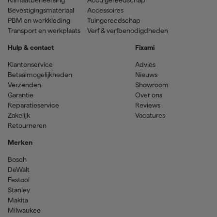
Klimaatbeheersing
Accu gereedschap
Bevestigingsmateriaal
Accessoires
PBM en werkkleding
Tuingereedschap
Transport en werkplaats
Verf & verfbenodigdheden
Hulp & contact
Fixami
Klantenservice
Advies
Betaalmogelijkheden
Nieuws
Verzenden
Showroom
Garantie
Over ons
Reparatieservice
Reviews
Zakelijk
Vacatures
Retourneren
Merken
Bosch
DeWalt
Festool
Stanley
Makita
Milwaukee