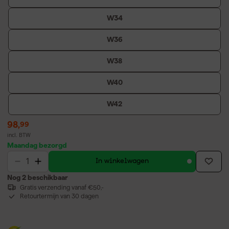
W34
W36
W38
W40
W42
98
,
99
incl. BTW
Maandag bezorgd
In winkelwagen
Nog 2 beschikbaar
Gratis verzending vanaf €50,-
Retourtermijn van 30 dagen