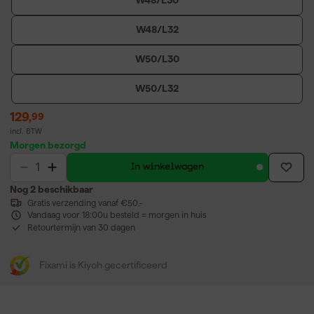
W48/L30
W48/L32
W50/L30
W50/L32
129
,
99
incl. BTW
Morgen bezorgd
In winkelwagen
Nog 2 beschikbaar
Gratis verzending vanaf €50,-
Vandaag voor 18:00u besteld = morgen in huis
Retourtermijn van 30 dagen
Fixami is Kiyoh gecertificeerd