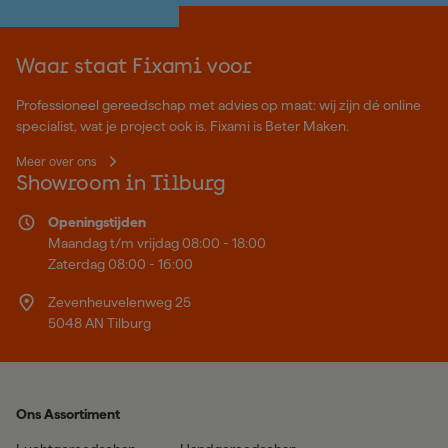
Waar staat Fixami voor
Professioneel gereedschap met advies op maat: wij zijn dé online
specialist, wat je project ook is. Fixami is Beter Maken.
Meer over ons
Showroom in Tilburg
Openingstijden
Maandag t/m vrijdag 08:00 - 18:00
Zaterdag 08:00 - 16:00
Zevenheuvelenweg 25
5048 AN Tilburg
Ons Assortiment