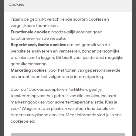
Morgen bezorgd
Cookies
173
,
81
incl. BTW
Fixami.be gebruikt verschillende soorten cookies en
vergelijkbare technieken:
Functionele cookies:
noodzakelijk voor het goed
Productinformatie
functioneren van de website.
Beperkt analytische cookies:
om het gebruik van de
Product valt klein uit
website te analyseren en verbeteren, zonder persoonlijke
Productomschrijving
profielen aan te leggen. Dit biedt voor jou de best mogelijke
gebruikerservaring.
Carhartt Bib Overall
Marketing cookies:
voor het tonen van gepersonaliseerde
De Carhartt Bib Overall biedt je de ruimte en stevigheid die je
advertenties en het volgen van je internetgedrag.
nodig hebt tijdens zwaar werk. Het Soft Duck katoen voelt stevig
aan en is slijtvast, terwijl de relaxte pasvorm met rechte pijpen
Door op "Cookies accepteren" te klikken, geef je
genoeg bewegingsvrijheid geeft. De verstelbare elastische
toestemming voor het gebruik van alle cookies, inclusief
bretels zorgen dat de overall goed blijft zitten. Dankzij de
marketingcookies voor advertentiepersonalisatie. Kies je
Bekijk volledige productomschrijving
verstevigde kick panels onderaan de pijpen gaat hij extra lang
voor "Weigeren", dan plaatsen we alleen functionele en
mee. Met de ruime overallzak met ritssluiting, cargozakken,
Kenmerken
beperkt analytische cookies. Meer informatie vind je in ons
liniaaltas en gereedschapszak heb je al je spullen bij de hand. De
cookiebeleid
.
dubbele voorkant met kniezakken maakt werken op je knieën
Geslacht
Heren
comfortabeler. De driedubbel gestikte naden zorgen voor een
Maat
W44/L32
lange levensduur, wat je dag na dag merkt.