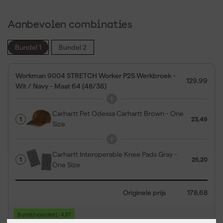
Aanbevolen combinaties
Bundel 1
Bundel 2
Workman 9004 STRETCH Worker P2S Werkbroek -
129,99
Wit / Navy - Maat 64 (48/36)
Carhartt Pet Odessa Carhartt Brown - One
1
23,49
Size
Carhartt Interoperable Knee Pads Gray -
1
25,20
One Size
Originele prijs
178,68
Bundelvoordeel: 4,87