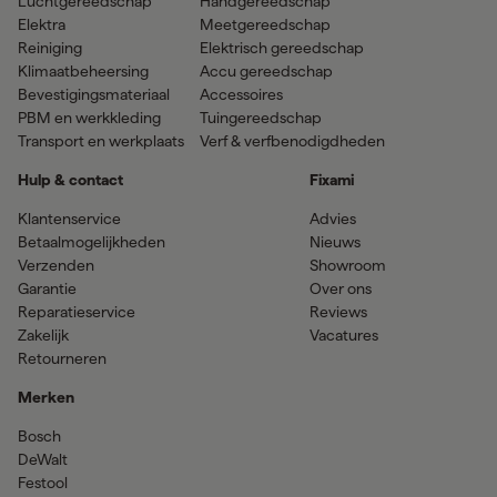
Luchtgereedschap
Handgereedschap
Elektra
Meetgereedschap
Reiniging
Elektrisch gereedschap
Klimaatbeheersing
Accu gereedschap
Bevestigingsmateriaal
Accessoires
PBM en werkkleding
Tuingereedschap
Transport en werkplaats
Verf & verfbenodigdheden
Hulp & contact
Fixami
Klantenservice
Advies
Betaalmogelijkheden
Nieuws
Verzenden
Showroom
Garantie
Over ons
Reparatieservice
Reviews
Zakelijk
Vacatures
Retourneren
Merken
Bosch
DeWalt
Festool