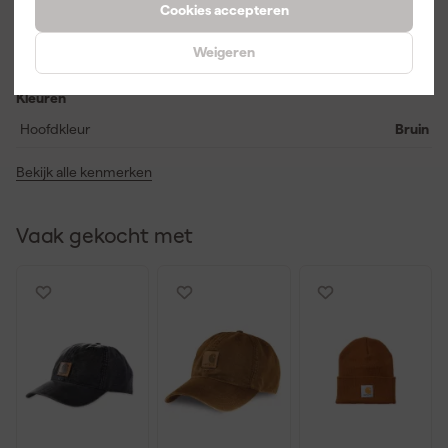
Cookies accepteren
Materiaal
100% Katoen
Weigeren
Pasvorm
Original Fit
Kleuren
Hoofdkleur
Bruin
Bekijk alle kenmerken
Vaak gekocht met