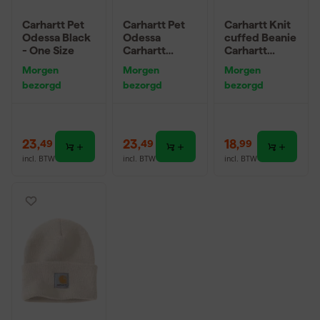
Carhartt Pet
Carhartt Pet
Carhartt Knit
Odessa Black
Odessa
cuffed Beanie
- One Size
Carhartt
Carhartt
Brown - One
Brown - One
Morgen
Morgen
Morgen
Size
Size
bezorgd
bezorgd
bezorgd
23
,
23
,
18
,
49
49
99
incl. BTW
incl. BTW
incl. BTW