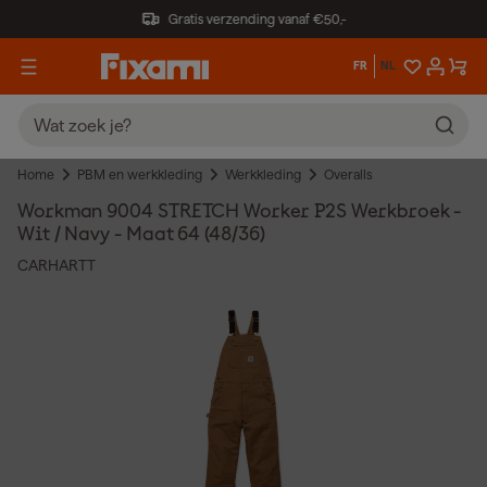
Gratis verzending vanaf €50,-
FR
NL
Home
PBM en werkkleding
Werkkleding
Overalls
Workman 9004 STRETCH Worker P2S Werkbroek -
Wit / Navy - Maat 64 (48/36)
CARHARTT