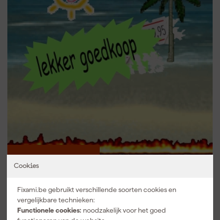
Hallo, voordelen!
Samenvattend, het draait allemaal om de schone kunsten van het
schilderen met behulp van onze vriend, de schildersstoffer. Maar
waarom zou je specifiek bij Fixami jouw schildersstoffen
uitzoeken? Nou, ten eerste, wij snappen de ware kunst van snelle
levering en een groot assortiment. Bij Fixami hoef je nooit lang te
wachten op dat essentiële stukje gereedschap waarmee jouw
project naar een hoger plan getild kan worden. Plus, keuze te
over. Ben je op zoek naar iets specifieks of wil je simpelweg de
opties verkennen? Wij hebben wat je nodig hebt. En bovendien,
met onze superscherpe prijzen weet je zeker dat je nooit te veel
betaalt voor topkwaliteit. Check ook zeker onze Promotie pagina
voor de beste deals die jouw project of werkplaats naar een hoger
niveau tillen. Ready, set, schilder!
Cookies
Lekker goedkoop.
Scoor nu de beste deals in de Zomer vol korting
Fixami.be gebruikt verschillende soorten cookies en
vergelijkbare technieken:
Functionele cookies:
noodzakelijk voor het goed