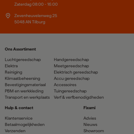
Zaterdag 08:00 - 16:00
Zevenheuvelenweg 25
5048 AN Tilburg
Ons Assortiment
Luchtgereedschap
Handgereedschap
Elektra
Meetgereedschap
Reiniging
Elektrisch gereedschap
Klimaatbeheersing
Accu gereedschap
Bevestigingsmateriaal
Accessoires
PBM en werkkleding
Tuingereedschap
Transport en werkplaats
Verf & verfbenodigdheden
Hulp & contact
Fixami
Klantenservice
Advies
Betaalmogelijkheden
Nieuws
Verzenden
Showroom