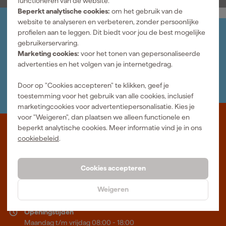
functioneren van de website.
Beperkt analytische cookies:
om het gebruik van de
website te analyseren en verbeteren, zonder persoonlijke
profielen aan te leggen. Dit biedt voor jou de best mogelijke
Jouw account
gebruikerservaring.
Log-in en beheer je bestellingen en gegevens
Marketing cookies:
voor het tonen van gepersonaliseerde
Nieuwsbrief
advertenties en het volgen van je internetgedrag.
Inschrijven wekelijkse nieuwsbrief
Wij helpen je graag
Door op "Cookies accepteren" te klikken, geef je
Neem contact op met één van onze specialisten.
toestemming voor het gebruik van alle cookies, inclusief
marketingcookies voor advertentiepersonalisatie. Kies je
voor "Weigeren", dan plaatsen we alleen functionele en
beperkt analytische cookies. Meer informatie vind je in ons
Waar staat Fixami voor
cookiebeleid
.
Professioneel gereedschap met advies op maat: wij zijn dé online
specialist, wat je project ook is. Fixami is Beter Maken.
Cookies accepteren
Meer over ons
Weigeren
Showroom in Tilburg
Openingstijden
Maandag t/m vrijdag 08:00 - 18:00