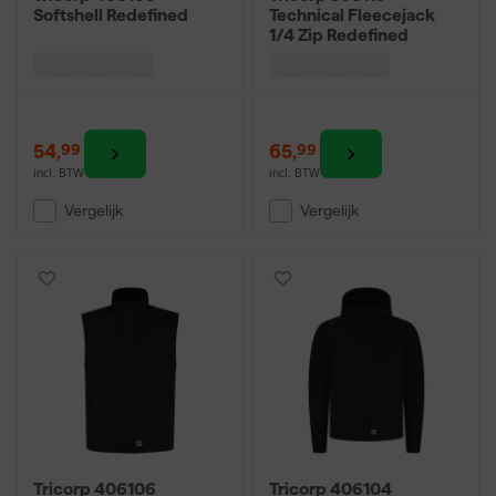
Softshell Redefined
Technical Fleecejack
1/4 Zip Redefined
54
,
65
,
99
99
incl. BTW
incl. BTW
Vergelijk
Vergelijk
Tricorp 406106
Tricorp 406104