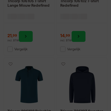
Tricorp 106105 T-shirt
Tricorp 106102 T-shirt
Lange Mouw Redefined
Redefined
21
,
14
,
99
99
incl. BTW
incl. BTW
Vergelijk
Vergelijk