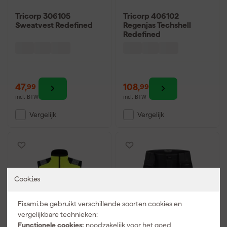
Tricorp 306105
Tricorp 406102
Sweatvest Redefined
Regenjas Techshell
Redefined
47
,
108
,
99
99
incl. BTW
incl. BTW
Vergelijk
Vergelijk
Cookies
Fixami.be gebruikt verschillende soorten cookies en
vergelijkbare technieken:
Functionele cookies:
noodzakelijk voor het goed