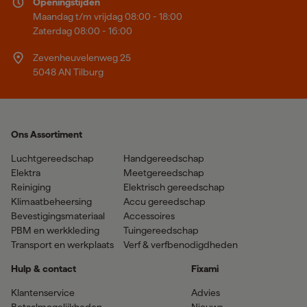
Openingstijden
Maandag t/m vrijdag 08:00 - 18:00
Zaterdag 08:00 - 16:00
Zevenheuvelenweg 25
5048 AN Tilburg
Ons Assortiment
Luchtgereedschap
Handgereedschap
Elektra
Meetgereedschap
Reiniging
Elektrisch gereedschap
Klimaatbeheersing
Accu gereedschap
Bevestigingsmateriaal
Accessoires
PBM en werkkleding
Tuingereedschap
Transport en werkplaats
Verf & verfbenodigdheden
Hulp & contact
Fixami
Klantenservice
Advies
Betaalmogelijkheden
Nieuws