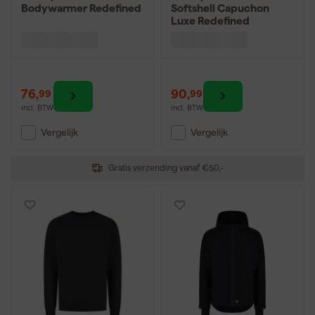
Bodywarmer Redefined
Softshell Capuchon
Luxe Redefined
76
,
90
,
99
99
incl. BTW
incl. BTW
Vergelijk
Vergelijk
Gratis verzending vanaf €50,-