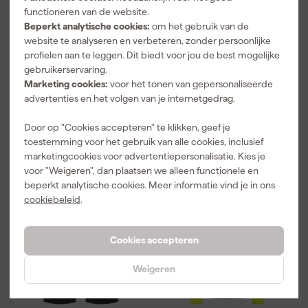
functioneren van de website.
Tricorp 406110
Tricorp 506123 Jeans
Beperkt analytische cookies:
om het gebruik van de
Bodywarmer High Vis
werkbroek Functional
website te analyseren en verbeteren, zonder persoonlijke
Redefined
Stretch
profielen aan te leggen. Dit biedt voor jou de best mogelijke
gebruikerservaring.
Marketing cookies:
voor het tonen van gepersonaliseerde
advertenties en het volgen van je internetgedrag.
87
,
87
,
99
99
Door op "Cookies accepteren" te klikken, geef je
incl. BTW
incl. BTW
toestemming voor het gebruik van alle cookies, inclusief
Vergelijk
Vergelijk
marketingcookies voor advertentiepersonalisatie. Kies je
voor "Weigeren", dan plaatsen we alleen functionele en
beperkt analytische cookies. Meer informatie vind je in ons
cookiebeleid
.
Cookies accepteren
Weigeren