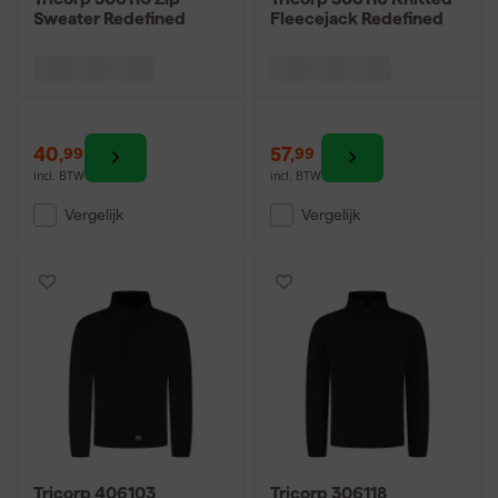
Sweater Redefined
Fleecejack Redefined
40
,
57
,
99
99
incl. BTW
incl. BTW
Vergelijk
Vergelijk
Tricorp 406103
Tricorp 306118