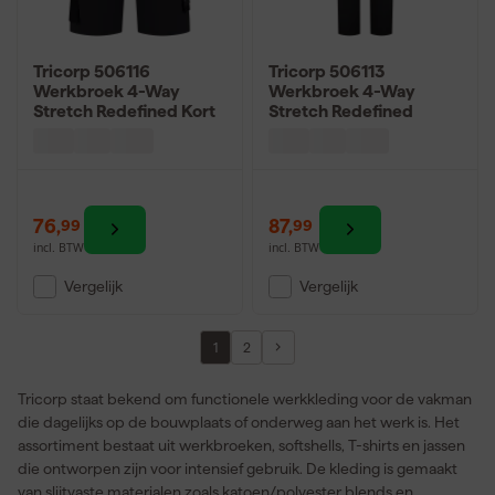
Tricorp 506116
Tricorp 506113
Werkbroek 4-Way
Werkbroek 4-Way
Stretch Redefined Kort
Stretch Redefined
76
,
87
,
99
99
incl. BTW
incl. BTW
Vergelijk
Vergelijk
1
2
Tricorp staat bekend om functionele werkkleding voor de vakman
die dagelijks op de bouwplaats of onderweg aan het werk is. Het
assortiment bestaat uit werkbroeken, softshells, T-shirts en jassen
die ontworpen zijn voor intensief gebruik. De kleding is gemaakt
van slijtvaste materialen zoals katoen/polyester blends en