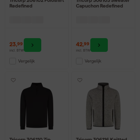
Tricorp 206102 Poloshirt
Tricorp 306103 Sweater
Redefined
Capuchon Redefined
23
,
42
,
99
99
incl. BTW
incl. BTW
Vergelijk
Vergelijk
Tricorp 306110 Zip
Tricorp 306116 Knitted