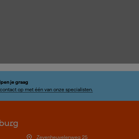
lpen je graag
ontact op met één van onze specialisten.
burg
Zevenheuvelenweg 25