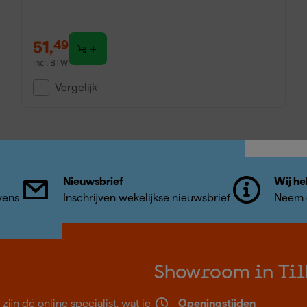
51
,
49
incl. BTW
Vergelijk
Nieuwsbrief
Wij he
vens
Inschrijven wekelijkse nieuwsbrief
Neem c
Showroom in Til
ijn dé online specialist, wat je
Openingstijden