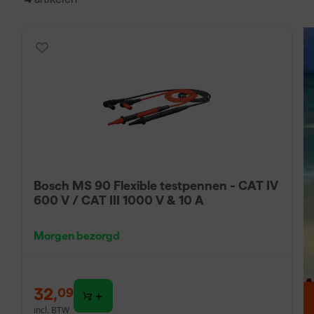
inbegrepen, voor extra gebruiksgemak.
Geschikt voor multimeters, stroomtangen en andere tes
Zorgt voor veilige en stabiele meetverbindingen
Verkrijgbaar met verschillende stekkers, clips en klem
Hoe meetsnoeren gebruik
Het gebruik van meetsnoeren is eenvoudig, maar vereist aa
aan op de juiste ingangen van je meetinstrument, meestal
voor negatief. Vervolgens verbind je de uiteinden – vaa
Bosch MS 90 Flexible testpennen - CAT IV
onderdeel dat je wilt testen. Krokodillenklemmen zijn hand
600 V / CAT III 1000 V & 10 A
op de maximale spanning en stroom die het snoer aankan.
krokodillenklemmen kopen is het belangrijk dat ze goed a
Morgen bezorgd
Zo werk je veiliger en efficiënter.
32
,
09
incl. BTW