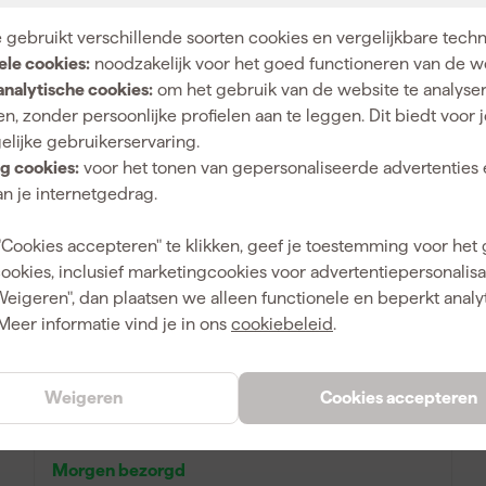
60
,
09
 gebruikt verschillende soorten cookies en vergelijkbare tech
incl. BTW
ele cookies:
noodzakelijk voor het goed functioneren van de w
analytische cookies:
om het gebruik van de website te analyse
Vergelijk
n, zonder persoonlijke profielen aan te leggen. Dit biedt voor 
elijke gebruikerservaring.
g cookies:
voor het tonen van gepersonaliseerde advertenties 
n je internetgedrag.
"Cookies accepteren" te klikken, geef je toestemming voor het
cookies, inclusief marketingcookies voor advertentiepersonalisat
Weigeren", dan plaatsen we alleen functionele en beperkt analy
Meer informatie vind je in ons
cookiebeleid
.
Fluke AC285 Krokodillenklemmen met
Weigeren
Cookies accepteren
vernikkelde stalen bek - 20mm
Morgen bezorgd