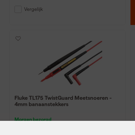
Vergelijk
Fluke TL175 TwistGuard Meetsnoeren -
4mm banaanstekkers
Morgen bezorgd