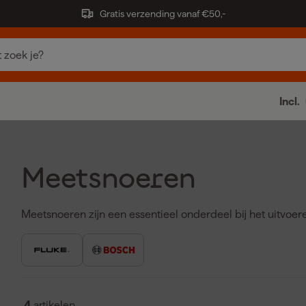
Gratis verzending vanaf €50,-
Incl.
Meetsnoeren
Meetsnoeren zijn een essentieel onderdeel bij het uitvoer
stroom of weerstand wilt meten: meetsnoeren zorgen voor
meetinstrument en het te testen object. Een goede set m
testpennen of krokodillenklemmen – verhoogt de nauwkeu
De Fluke meetsnoerenset is een bekend voorbeeld van profe
gebruik. Er zijn ook combinatiesets verkrijgbaar waarin 
4
artikelen