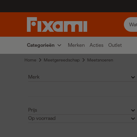
Categorieën
Merken
Acties
Outlet
Home
Meetgereedschap
Meetsnoeren
Merk
Fluke
(3)
Prijs
Op voorraad
Bosch
(1)
€
€
Ja
(4)