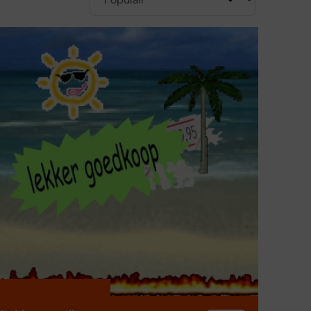
tapparatuur
men
en?
ndacht voor veiligheid. Je sluit de meetsnoeren
 met een rode draad voor positief en een zwarte
k meetpennen of krokodillenklemmen – met het
ig bij langdurige of handsfree metingen. Let altijd
 Bij aankoop van meetsnoeren of het zoeken naar
ansluiten bij jouw meetapparaat en werkgebied.