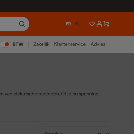
FR
NL
Zakelijk
Klantenservice
Advies
BTW
en van elektrische metingen. Of je nu spanning,
 een veilige en betrouwbare verbinding tussen je
eetsnoeren – ook wel bekend als meetpennen,
righeid van je metingen en voorkomt meetfouten.
ssionele kwaliteit die geschikt is voor intensief
meetsnoeren met Fluke krokodillenklemmen zijn