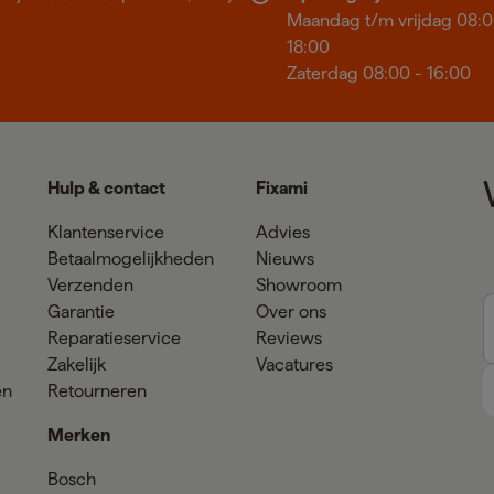
Maandag t/m vrijdag 08:0
18:00
Zaterdag 08:00 - 16:00
Hulp & contact
Fixami
Klantenservice
Advies
Betaalmogelijkheden
Nieuws
Verzenden
Showroom
Garantie
Over ons
Reparatieservice
Reviews
Zakelijk
Vacatures
en
Retourneren
Merken
Bosch