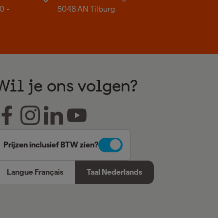
0 -
5048 AN Tilburg
Wil je ons volgen?
Prijzen inclusief BTW zien?
Langue Français
Taal Nederlands