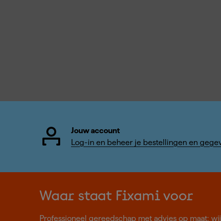
Jouw account
Log-in en beheer je bestellingen en gege
Waar staat Fixami voor
Professioneel gereedschap met advies op maat: wij z