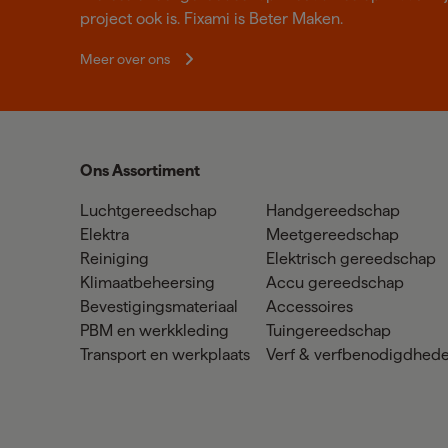
project ook is. Fixami is Beter Maken.
Meer over ons
Ons Assortiment
Luchtgereedschap
Handgereedschap
Elektra
Meetgereedschap
Reiniging
Elektrisch gereedschap
Klimaatbeheersing
Accu gereedschap
Bevestigingsmateriaal
Accessoires
PBM en werkkleding
Tuingereedschap
Transport en werkplaats
Verf & verfbenodigdhed