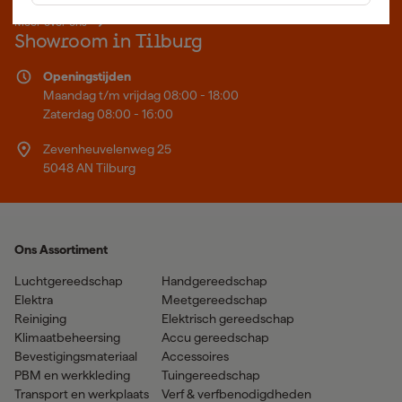
Meer over ons
Showroom in Tilburg
Openingstijden
Maandag t/m vrijdag 08:00 - 18:00
Zaterdag 08:00 - 16:00
Zevenheuvelenweg 25
5048 AN Tilburg
Ons Assortiment
Luchtgereedschap
Handgereedschap
Elektra
Meetgereedschap
Reiniging
Elektrisch gereedschap
Klimaatbeheersing
Accu gereedschap
Bevestigingsmateriaal
Accessoires
PBM en werkkleding
Tuingereedschap
Transport en werkplaats
Verf & verfbenodigdheden