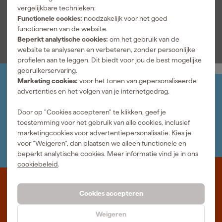
Modelcode
A5020002
vergelijkbare technieken:
Functionele cookies:
noodzakelijk voor het goed
Bekijk alle kenmerken
functioneren van de website.
Beperkt analytische cookies:
om het gebruik van de
website te analyseren en verbeteren, zonder persoonlijke
profielen aan te leggen. Dit biedt voor jou de best mogelijke
gebruikerservaring.
Marketing cookies:
voor het tonen van gepersonaliseerde
Jouw account
advertenties en het volgen van je internetgedrag.
Log-in en beheer je bestellingen en gegevens
Nieuwsbrief
Door op "Cookies accepteren" te klikken, geef je
Inschrijven wekelijkse nieuwsbrief
toestemming voor het gebruik van alle cookies, inclusief
Wij helpen je graag
marketingcookies voor advertentiepersonalisatie. Kies je
Neem contact op met één van onze specialisten.
voor "Weigeren", dan plaatsen we alleen functionele en
beperkt analytische cookies. Meer informatie vind je in ons
cookiebeleid
.
Waar staat Fixami voor
Cookies accepteren
Professioneel gereedschap met advies op maat: wij zijn dé online
Weigeren
specialist, wat je project ook is. Fixami is Beter Maken.