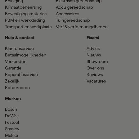
Reiniging
Elektrisch gereedschap
Klimaatbeheersing
Accu gereedschap
Bevestigingsmateriaal
Accessoires
PBM en werkkleding
Tuingereedschap
Transport en werkplaats
Verf & verfbenodigdheden
Hulp & contact
Fixami
Klantenservice
Advies
Betaalmogelijkheden
Nieuws
Verzenden
Showroom
Garantie
Over ons
Reparatieservice
Reviews
Zakelijk
Vacatures
Retourneren
Merken
Bosch
DeWalt
Festool
Stanley
Makita