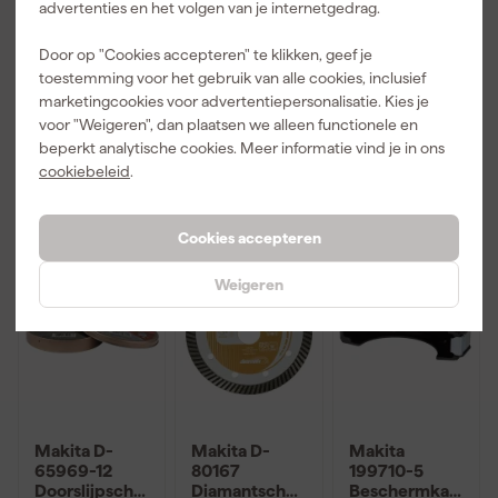
Doorslijpschijf
Doorslijpschijf
Doorslijpschijf
advertenties en het volgen van je internetgedrag.
125x22,23x1,6
-
RVS -
Morgen
Morgen
Morgen
mm staal
125x22,23x1m
125x22,23x1,6
Door op "Cookies accepteren" te klikken, geef je
bezorgd
bezorgd
bezorgd
(10st)
m (10st)
mm
toestemming voor het gebruik van alle cookies, inclusief
marketingcookies voor advertentiepersonalisatie. Kies je
voor "Weigeren", dan plaatsen we alleen functionele en
beperkt analytische cookies. Meer informatie vind je in ons
20
,
20
,
1
,
59
09
69
cookiebeleid
.
incl. BTW
incl. BTW
incl. BTW
Cookies accepteren
Weigeren
Makita D-
Makita D-
Makita
65969-12
80167
199710-5
Doorslijpschijf
Diamantschijf
Beschermkap