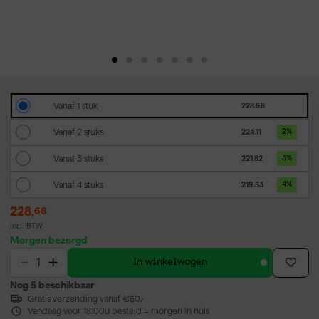
Vanaf 1 stuk
228.68
Vanaf 2 stuks
224.11
2
%
Vanaf 3 stuks
221.82
3
%
Vanaf 4 stuks
219.53
4
%
228
,
68
incl. BTW
Morgen bezorgd
In winkelwagen
Nog 5 beschikbaar
Gratis verzending vanaf €50,-
Vandaag voor 18:00u besteld = morgen in huis