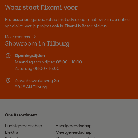
Waar staat Fixami voor
Professioneel gereedschap met advies op maat: wij zijn dé online
specialist, wat je project ook is. Fixami is Beter Maken.
Meer over ons
Showroom in Tilburg
Openingstijden
Maandag t/m vrijdag 08:00 - 18:00
Zaterdag 08:00 - 16:00
Zevenheuvelenweg 25
5048 AN Tilburg
Ons Assortiment
Luchtgereedschap
Handgereedschap
Elektra
Meetgereedschap