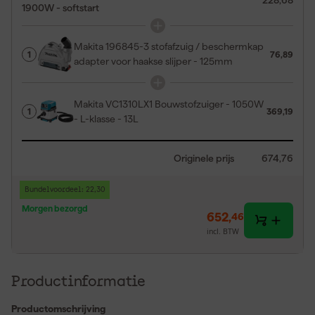
228,68
1900W - softstart
Makita 196845-3 stofafzuig / beschermkap
1
76,89
adapter voor haakse slijper - 125mm
Makita VC1310LX1 Bouwstofzuiger - 1050W
1
369,19
- L-klasse - 13L
Originele prijs
674,76
Bundelvoordeel: 22,30
Morgen bezorgd
652
,
46
incl. BTW
Productinformatie
Productomschrijving