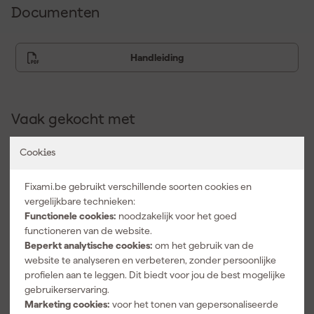
Documenten
Handleiding
Vaak gekocht met
Cookies
Fixami.be gebruikt verschillende soorten cookies en
vergelijkbare technieken:
Functionele cookies:
noodzakelijk voor het goed
functioneren van de website.
Beperkt analytische cookies:
om het gebruik van de
website te analyseren en verbeteren, zonder persoonlijke
profielen aan te leggen. Dit biedt voor jou de best mogelijke
gebruikerservaring.
Makita B-
Makita B-
Makita B-
35134
45331
46931
Marketing cookies:
voor het tonen van gepersonaliseerde