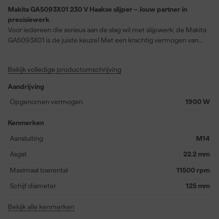
Makita GA5093X01 230 V Haakse slijper – Jouw partner in
precisiewerk
Voor iedereen die serieus aan de slag wil met slijpwerk: de Makita
GA5093X01 is de juiste keuze! Met een krachtig vermogen van
1900 Watt en een variabel toerental tot 11500 omwentelingen
per minuut, is elke taak een makkie. Deze haakse slijper is perfect
Bekijk volledige productomschrijving
voor precisiewerk dankzij de M14 aansluiting en een
schijfdiameter van 125 millimeter. De hoogwaardige
Aandrijving
bouwkwaliteit van Makita betekent dat je kan rekenen op
duurzaamheid en betrouwbaarheid, terwijl de slimme functies
Opgenomen vermogen
1900 W
zoals het SJS II-systeem voor veiligheid zorgen. Een veilig en
comfortabel ontwerp met een heropstartbeveiliging en softstart
Kenmerken
maakt het gebruik extra prettig. Of je nu aan het doorslijpen,
Aansluiting
M14
afbramen of schuren bent, met de Makita GA5093X01 werk je
altijd met ultiem gemak en controle.
Asgat
22.2 mm
Maximaal toerental
11500 rpm
Schijf diameter
125 mm
Bekijk alle kenmerken