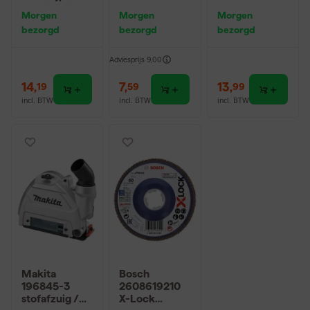
RVS (12st.)
- 125mm -
afdichting
Morgen
Morgen
Morgen
22,23mm
doorslijpen
bezorgd
bezorgd
bezorgd
125mm
Adviesprijs
9,00
14
,
7
,
13
,
19
59
99
incl. BTW
incl. BTW
incl. BTW
Makita
Bosch
196845-3
2608619210
stofafzuig /
X-Lock