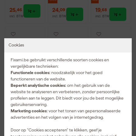
-20%
-6%
25
,
24
,
19
,
46
09
68
incl. BTW
incl. BTW
incl. BTW
Cookies
Fixami.be gebruikt verschillende soorten cookies en
vergelijkbare technieken:
Functionele cookies:
noodzakelijk voor het goed
functioneren van de website.
Beperkt analytische cookies:
om het gebruik van de
website te analyseren en verbeteren, zonder persoonlijke
Makita B-
Stanley 0-10-
Stanley 0-10-
57130
150 SM
481 FatMax
profielen aan te leggen. Dit biedt voor jou de best mogelijke
Rolbandmaat
Afbreekmes -
afbreekmes -
gebruikerservaring.
3,5mx16mm
9mm
18mm
Marketing cookies:
voor het tonen van gepersonaliseerde
Morgen
Morgen
Morgen
advertenties en het volgen van je internetgedrag.
bezorgd
bezorgd
bezorgd
Door op "Cookies accepteren" te klikken, geef je
Afgelopen 30 dgn
7,01