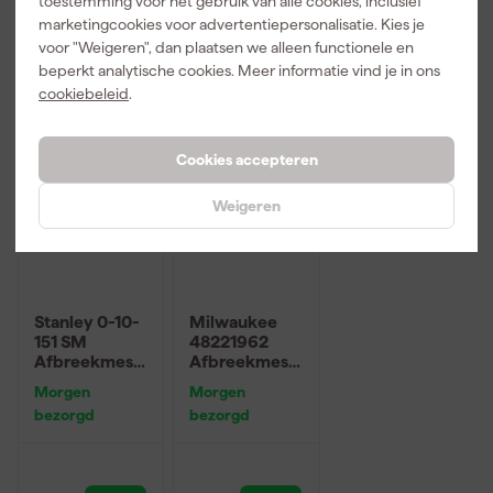
toestemming voor het gebruik van alle cookies, inclusief
6
,
3
,
14
,
99
99
99
marketingcookies voor advertentiepersonalisatie. Kies je
voor "Weigeren", dan plaatsen we alleen functionele en
incl. BTW
incl. BTW
incl. BTW
beperkt analytische cookies. Meer informatie vind je in ons
cookiebeleid
.
Cookies accepteren
Weigeren
Stanley 0-10-
Milwaukee
151 SM
48221962
Afbreekmes -
Afbreekmes -
18mm
25mm
Morgen
Morgen
bezorgd
bezorgd