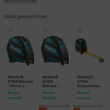
Bekijk alle kenmerken
Vaak gekocht met
Makita B-
Makita B-
Makita B-
57152 Rolmaat
57168
57146
- 25mm x
Rolmaat -
Rolbandmaat
7,5m
25mm x 10m
- 5,5m
Morgen
Morgen
Morgen
bezorgd
bezorgd
bezorgd
Afgelopen 30 dgn
30,32
Afgelopen 30 dgn
21,14