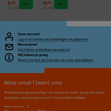
5
,
19
,
99
19
incl. BTW
incl. BTW
Jouw account
Log-in en beheer je bestellingen en gegevens
Nieuwsbrief
Inschrijven wekelijkse nieuwsbrief
Wij helpen je graag
Neem contact op met één van onze specialisten.
Waar staat Fixami voor
Professioneel gereedschap met advies op maat: wij zijn dé online
specialist, wat je project ook is. Fixami is Beter Maken.
Meer over ons