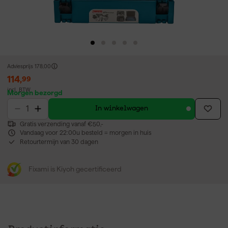
Adviesprijs
178,00
114
,
99
incl. BTW
Morgen bezorgd
In winkelwagen
Gratis verzending vanaf €50,-
Vandaag voor 22:00u besteld = morgen in huis
Retourtermijn van 30 dagen
Fixami is Kiyoh gecertificeerd