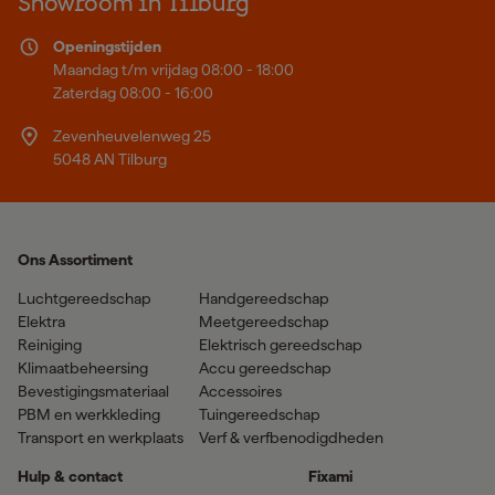
Showroom in Tilburg
Openingstijden
Maandag t/m vrijdag 08:00 - 18:00
Zaterdag 08:00 - 16:00
Zevenheuvelenweg 25
5048 AN Tilburg
Ons Assortiment
Luchtgereedschap
Handgereedschap
Elektra
Meetgereedschap
Reiniging
Elektrisch gereedschap
Klimaatbeheersing
Accu gereedschap
Bevestigingsmateriaal
Accessoires
PBM en werkkleding
Tuingereedschap
Transport en werkplaats
Verf & verfbenodigdheden
Hulp & contact
Fixami