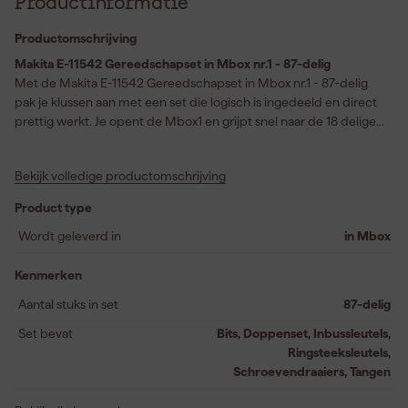
Productinformatie
Productomschrijving
Makita E-11542 Gereedschapset in Mbox nr.1 - 87-delig
Met de Makita E-11542 Gereedschapset in Mbox nr.1 - 87-delig
pak je klussen aan met een set die logisch is ingedeeld en direct
prettig werkt. Je opent de Mbox1 en grijpt snel naar de 18 delige
doppenset voor montagewerk dat strak moet passen en vlot
moet doorlopen. Voor schroefwerk schakel je soepel tussen de
Bekijk volledige productomschrijving
40 delige schroefbitset en de schroevendraaiers zodat je zonder
zoeken de juiste aandrijving gebruikt. Ringsteeksleutels en
Product type
inbussleutels geven je controle bij lastige bouten terwijl tangen
houvast bieden bij klemmen en buigen. Alles blijft netjes op zijn
Wordt geleverd in
in Mbox
plek tijdens vervoer zodat je op locatie meteen door kunt. Zo
houd je tempo in je werk en blijft je werkplek overzichtelijk van
Kenmerken
start tot afronding.
Aantal stuks in set
87-delig
Set bevat
Bits, Doppenset, Inbussleutels,
Ringsteeksleutels,
Schroevendraaiers, Tangen