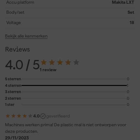
begin tot eind.
Accu platform
Makita LXT
Body/set
Set
Voltage
18
Bekijk alle kenmerken
Reviews
4.0
/ 5
1 review
5 sterren
0
4 sterren
1
3 sterren
0
2 sterren
0
1 ster
0
4.0
geverifieerd
Machines werken prima! De plastic mal is niet ontworpen voor
deze producten.
29/11/2023