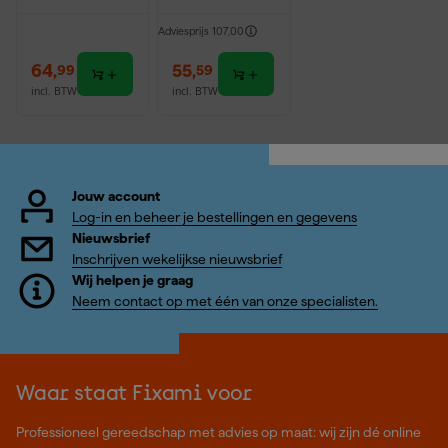
Adviesprijs
107,00
64
,
55
,
99
59
incl. BTW
incl. BTW
Jouw account
Log-in en beheer je bestellingen en gegevens
Nieuwsbrief
Inschrijven wekelijkse nieuwsbrief
Wij helpen je graag
Neem contact op met één van onze specialisten.
Waar staat Fixami voor
Professioneel gereedschap met advies op maat: wij zijn dé online