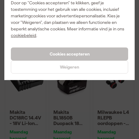
bezorgd
bezorgd
bezorgd
Door op "Cookies accepteren" te klikken, geef je
215mm hoog
combinatie
toestemming voor het gebruik van alle cookies, inclusief
sets
marketingcookies voor advertentiepersonalisatie. Kies je
Adviesprijs
13,00
Afgelopen 30 dgn
50,66
voor "Weigeren", dan plaatsen we alleen functionele en
39
,
9
,
48
,
99
49
75
beperkt analytische cookies. Meer informatie vind je in ons
incl. BTW
incl. BTW
incl. BTW
cookiebeleid
.
Top 10 vd maand
Top 10 vd maand
Cookies accepteren
Weigeren
Makita
Makita
Milwaukee L4
DC18RC 14.4V
BL1850B
RLEPB
- 18V Li-Ion
Duopack 18V
oordoppen -
Accu
Li-Ion accu -
bluetooth -
Maandag
Maandag
Maandag
snellader met
5.0Ah (2st)
oplaadbaar
bezorgd
bezorgd
bezorgd