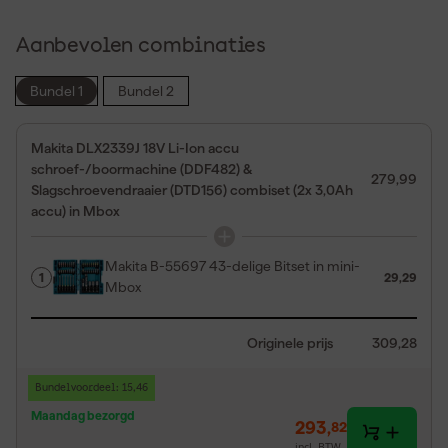
Aanbevolen combinaties
Bundel 1
Bundel 2
Makita DLX2339J 18V Li-Ion accu
schroef-/boormachine (DDF482) &
279,99
Slagschroevendraaier (DTD156) combiset (2x 3,0Ah
accu) in Mbox
Makita B-55697 43-delige Bitset in mini-
1
29,29
Mbox
Originele prijs
309,28
Bundelvoordeel: 15,46
Maandag bezorgd
293
,
82
incl. BTW