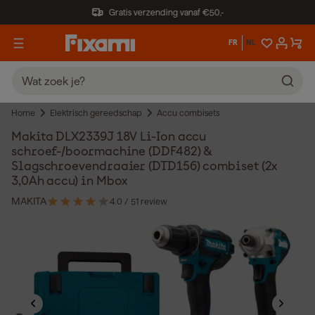
Gratis verzending vanaf €50,-
FR
NL
Home
Elektrisch gereedschap
Accu combisets
Makita DLX2339J 18V Li-Ion accu
schroef-/boormachine (DDF482) &
Slagschroevendraaier (DTD156) combiset (2x
3,0Ah accu) in Mbox
MAKITA
4.0
/ 5
1 review