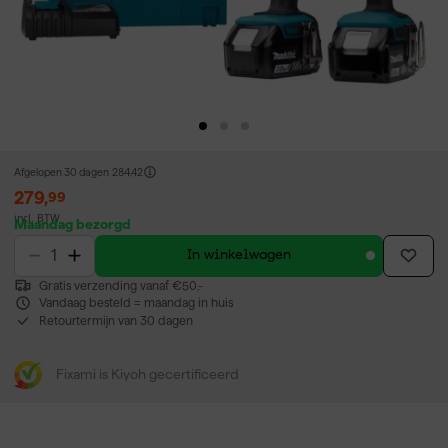
Afgelopen 30 dagen
284,42
279
,
99
incl. BTW
Maandag bezorgd
In winkelwagen
Gratis verzending vanaf €50,-
Vandaag besteld = maandag in huis
Retourtermijn van 30 dagen
Fixami is Kiyoh gecertificeerd