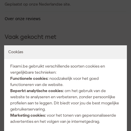
Geplaatst op onze Nederlandse site.
Over onze reviews
Vaak gekocht met
Cookies
Fixami.be gebruikt verschillende soorten cookies en
vergelijkbare technieken:
Functionele cookies:
noodzakelijk voor het goed
functioneren van de website.
Beperkt analytische cookies:
om het gebruik van de
website te analyseren en verbeteren, zonder persoonlijke
profielen aan te leggen. Dit biedt voor jou de best mogelijke
Makita
Makita
Makita
gebruikerservaring.
821551-8
837864-7
BL1830B 18V
Marketing cookies:
voor het tonen van gepersonaliseerde
Mbox
MBox 3 inleg
Li-ion accu -
advertenties en het volgen van je internetgedrag.
opbergkoffer
voor BHP/BDF
3.0Ah
Maandag
Maandag
Maandag
nummer 3 -
+ BTD