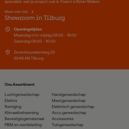
specialist, wat je project ook is. Fixami is Beter Maken.
Meer over ons
Showroom in Tilburg
Openingstijden
Maandag t/m vrijdag 08:00 - 18:00
Zaterdag 08:00 - 16:00
Zevenheuvelenweg 25
5048 AN Tilburg
Ons Assortiment
Luchtgereedschap
Handgereedschap
Elektra
Meetgereedschap
Reiniging
Elektrisch gereedschap
Klimaatbeheersing
Accu gereedschap
Bevestigingsmateriaal
Accessoires
PBM en werkkleding
Tuingereedschap