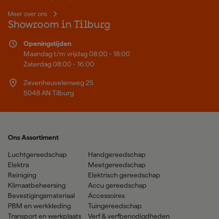
Meer over ons
Showroom in Tilburg
Openingstijden
Maandag t/m vrijdag 08:00 - 18:00
Zaterdag 08:00 - 16:00
Zevenheuvelenweg 25
5048 AN Tilburg
Ons Assortiment
Luchtgereedschap
Handgereedschap
Elektra
Meetgereedschap
Reiniging
Elektrisch gereedschap
Klimaatbeheersing
Accu gereedschap
Bevestigingsmateriaal
Accessoires
PBM en werkkleding
Tuingereedschap
Transport en werkplaats
Verf & verfbenodigdheden