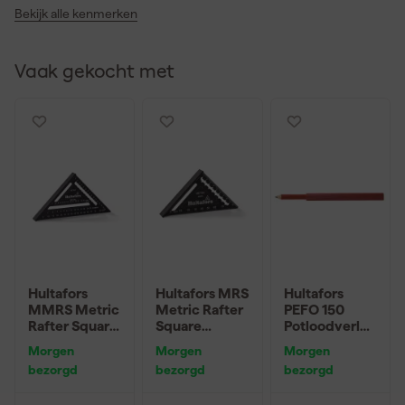
Bekijk alle kenmerken
Vaak gekocht met
Hultafors
Hultafors MRS
Hultafors
MMRS Metric
Metric Rafter
PEFO 150
Rafter Square
Square
Potloodverlen
Meetdriehoe
Meetdriehoe
ger (2 st) -
Morgen
Morgen
Morgen
k - 18 cm
k - 11 cm
150mm
bezorgd
bezorgd
bezorgd