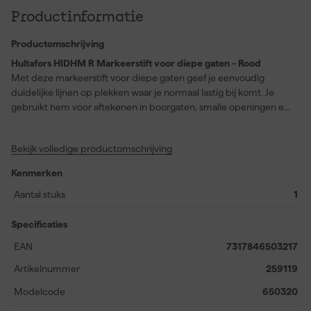
Productinformatie
Productomschrijving
Hultafors HIDHM R Markeerstift voor diepe gaten - Rood
Met deze markeerstift voor diepe gaten geef je eenvoudig
duidelijke lijnen op plekken waar je normaal lastig bij komt. Je
gebruikt hem voor aftekenen in boorgaten, smalle openingen en
andere moeilijk bereikbare zones. De permanente inkt hecht op
veel materialen en oppervlakken zodat je markering goed
Bekijk volledige productomschrijving
zichtbaar blijft tijdens je klus. Daardoor is dit een handige keuze
voor doe-het-zelf projecten en professioneel gebruik waar
Kenmerken
nauwkeurig werken telt. Je pakt snel en precies aan wat je wilt
markeren en je houdt meer controle bij montage en
Aantal stuks
1
voorbereiding. Dankzij het slimme ontwerp werk je vlot door
zonder onnodig zoeken naar een alternatief.
Specificaties
EAN
7317846503217
Artikelnummer
259119
Modelcode
650320