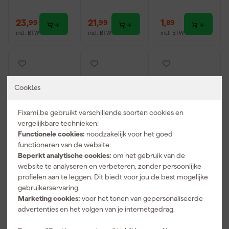
23
,
21
,
1
,
99
99
89
incl. BTW
incl. BTW
incl. BTW
Cookies
Fixami.be gebruikt verschillende soorten cookies en
vergelijkbare technieken:
Functionele cookies:
noodzakelijk voor het goed
functioneren van de website.
Beperkt analytische cookies:
om het gebruik van de
Hultafors
Hultafors
Hultafors
website te analyseren en verbeteren, zonder persoonlijke
HDM
650230 Dry
650230 Dry
profielen aan te leggen. Dit biedt voor jou de best mogelijke
Markeerpotlo
Marker +
Marker +
gebruikerservaring.
od - Met
Navulling
Navulling +
Morgen
Morgen
Morgen
holster -
MRS Metric
Marketing cookies:
voor het tonen van gepersonaliseerde
bezorgd
bezorgd
bezorgd
Ingebouwde
Rafter Square
advertenties en het volgen van je internetgedrag.
puntenslijper
Meetdriehoe
- 2mm
k 11 cm