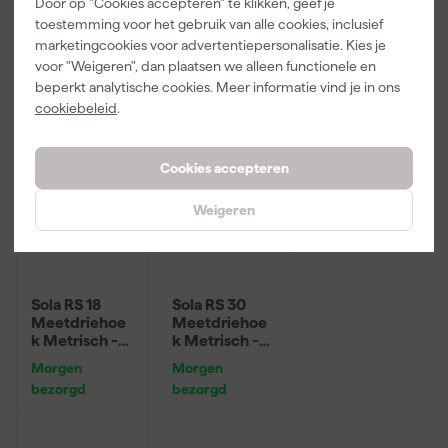
Door op "Cookies accepteren" te klikken, geef je
toestemming voor het gebruik van alle cookies, inclusief
11
,
19
,
35
,
79
99
99
marketingcookies voor advertentiepersonalisatie. Kies je
incl. BTW
incl. BTW
incl. BTW
voor "Weigeren", dan plaatsen we alleen functionele en
beperkt analytische cookies. Meer informatie vind je in ons
cookiebeleid
.
Cookies accepteren
Weigeren
Sola RS 18
Sola RS 30
Meetdriehoe
Meetdriehoe
k Metrisch -
k Metrisch -
18cm
30cm
Morgen
Morgen
bezorgd
bezorgd