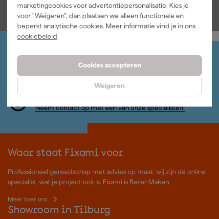
marketingcookies voor advertentiepersonalisatie. Kies je
incl. BTW
voor "Weigeren", dan plaatsen we alleen functionele en
beperkt analytische cookies. Meer informatie vind je in ons
cookiebeleid
.
Jouw account
Cookies accepteren
Log-in en beheer je bestellingen en gegevens
Nieuwsbrief
Weigeren
Inschrijven wekelijkse nieuwsbrief
Wij helpen je graag
Neem contact op met één van onze specialisten.
Waar staat Fixami voor
Professioneel gereedschap met advies op maat: wij zijn dé online
specialist, wat je project ook is. Fixami is Beter Maken.
Meer over ons
Showroom in Tilburg