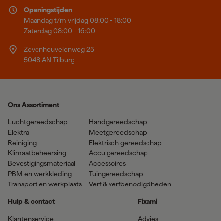
Openingstijden
Maandag t/m vrijdag 08:00 - 18:00
Zaterdag 08:00 - 16:00
Zevenheuvelenweg 25
5048 AN Tilburg
Ons Assortiment
Luchtgereedschap
Handgereedschap
Elektra
Meetgereedschap
Reiniging
Elektrisch gereedschap
Klimaatbeheersing
Accu gereedschap
Bevestigingsmateriaal
Accessoires
PBM en werkkleding
Tuingereedschap
Transport en werkplaats
Verf & verfbenodigdheden
Hulp & contact
Fixami
Klantenservice
Advies