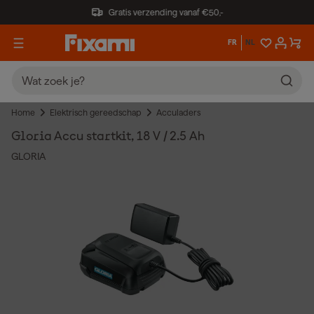
Gratis verzending vanaf €50,-
FR
NL
Home
Elektrisch gereedschap
Acculaders
Gloria Accu startkit, 18 V / 2.5 Ah
GLORIA