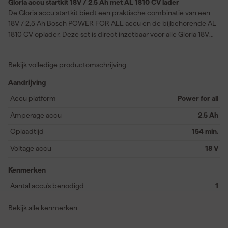
Gloria accu startkit 18V / 2.5 Ah met AL 1810 CV lader
De Gloria accu startkit biedt een praktische combinatie van een
18V / 2,5 Ah Bosch POWER FOR ALL accu en de bijbehorende AL
1810 CV oplader. Deze set is direct inzetbaar voor alle Gloria 18V
accuapparaten, zoals de MultiBrush li-on, WeedBrush li-on,
MultiJet 18V en FineCut grastrimmer. Ook andere tools binnen de
Bekijk volledige productomschrijving
POWER FOR ALL Alliance zijn compatibel, wat de set extra
veelzijdig maakt. De oplaadtijd bedraagt circa 154 minuten, wat
Aandrijving
voldoende is voor klussen met een normaal werkritme. Dankzij
deze kit ben je verzekerd van een betrouwbare
Accu platform
Power for all
stroomvoorziening en werk je zorgeloos door aan tuin- en
Amperage accu
2.5 Ah
onderhoudsklussen.
Oplaadtijd
154 min.
Voltage accu
18 V
Kenmerken
Aantal accu's benodigd
1
Bekijk alle kenmerken