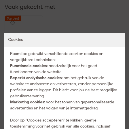
Vaak gekocht met
Top deal
Cookies
Fixami.be gebruikt verschillende soorten cookies en
vergelijkbare technieken:
Functionele cookies:
noodzakelijk voor het goed
functioneren van de website.
Beperkt analytische cookies:
om het gebruik van de
Stanley
STHT0-74260
website te analyseren en verbeteren, zonder persoonlijke
Tylon
profielen aan te leggen. Dit biedt voor jou de best mogelijke
rolmaatset -
gebruikerservaring.
Morgen
5m / 8m
Marketing cookies:
voor het tonen van gepersonaliseerde
bezorgd
advertenties en het volgen van je internetgedrag.
Afgelopen 30 dgn
21,99
-18%
Door op "Cookies accepteren" te klikken, geef je
17
,
99
toestemming voor het gebruik van alle cookies, inclusief