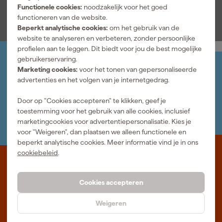
Bekijk alle kenmerken
Functionele cookies:
noodzakelijk voor het goed
functioneren van de website.
Beperkt analytische cookies:
om het gebruik van de
website te analyseren en verbeteren, zonder persoonlijke
profielen aan te leggen. Dit biedt voor jou de best mogelijke
gebruikerservaring.
Jouw account
Marketing cookies:
voor het tonen van gepersonaliseerde
Log-in en beheer je bestellingen en gegevens
advertenties en het volgen van je internetgedrag.
Nieuwsbrief
Inschrijven wekelijkse nieuwsbrief
Door op "Cookies accepteren" te klikken, geef je
Wij helpen je graag
toestemming voor het gebruik van alle cookies, inclusief
Neem contact op met één van onze specialisten.
marketingcookies voor advertentiepersonalisatie. Kies je
voor "Weigeren", dan plaatsen we alleen functionele en
beperkt analytische cookies. Meer informatie vind je in ons
cookiebeleid
.
Waar staat Fixami voor
Cookies accepteren
Professioneel gereedschap met advies op maat: wij zijn dé online
specialist, wat je project ook is. Fixami is Beter Maken.
Weigeren
Meer over ons