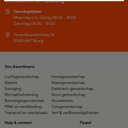
Showroom in Tilburg
Openingstijden
Maandag t/m vrijdag 08:00 - 18:00
Zaterdag 08:00 - 16:00
Zevenheuvelenweg 25
5048 AN Tilburg
Ons Assortiment
Luchtgereedschap
Handgereedschap
Elektra
Meetgereedschap
Reiniging
Elektrisch gereedschap
Klimaatbeheersing
Accu gereedschap
Bevestigingsmateriaal
Accessoires
PBM en werkkleding
Tuingereedschap
Transport en werkplaats
Verf & verfbenodigdheden
Hulp & contact
Fixami