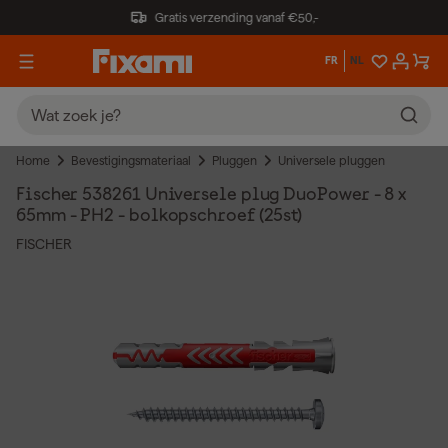
Gratis verzending vanaf €50,-
FR
NL
Home
Bevestigingsmateriaal
Pluggen
Universele pluggen
Fischer 538261 Universele plug DuoPower - 8 x
65mm - PH2 - bolkopschroef (25st)
FISCHER