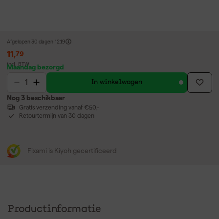
Afgelopen 30 dagen
12,19
11
,
79
incl. BTW
Maandag bezorgd
In winkelwagen
Nog 3 beschikbaar
Gratis verzending vanaf €50,-
Retourtermijn van 30 dagen
Fixami is Kiyoh gecertificeerd
Productinformatie