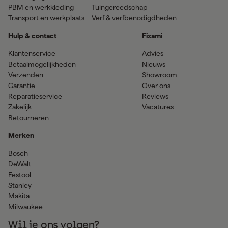
PBM en werkkleding
Tuingereedschap
Transport en werkplaats
Verf & verfbenodigdheden
Hulp & contact
Fixami
Klantenservice
Advies
Betaalmogelijkheden
Nieuws
Verzenden
Showroom
Garantie
Over ons
Reparatieservice
Reviews
Zakelijk
Vacatures
Retourneren
Merken
Bosch
DeWalt
Festool
Stanley
Makita
Milwaukee
Wil je ons volgen?