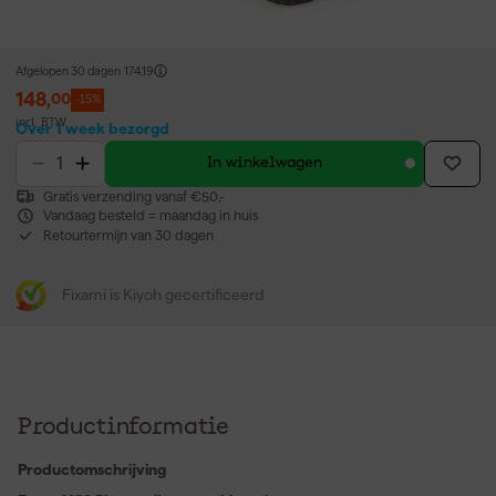
Afgelopen 30 dagen
174,19
148
,
00
-15%
incl. BTW
Over 1 week bezorgd
In winkelwagen
Gratis verzending vanaf €50,-
Vandaag besteld = maandag in huis
Retourtermijn van 30 dagen
Fixami is Kiyoh gecertificeerd
Productinformatie
Productomschrijving