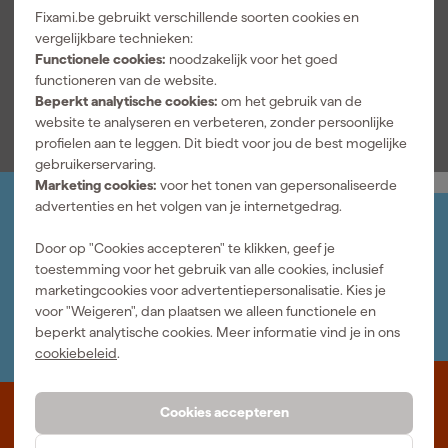
Documenten
Fixami.be gebruikt verschillende soorten cookies en
vergelijkbare technieken:
Functionele cookies:
noodzakelijk voor het goed
Handleiding
functioneren van de website.
Beperkt analytische cookies:
om het gebruik van de
website te analyseren en verbeteren, zonder persoonlijke
profielen aan te leggen. Dit biedt voor jou de best mogelijke
gebruikerservaring.
Marketing cookies:
voor het tonen van gepersonaliseerde
advertenties en het volgen van je internetgedrag.
Jouw account
Log-in en beheer je bestellingen en gegevens
Door op "Cookies accepteren" te klikken, geef je
Nieuwsbrief
toestemming voor het gebruik van alle cookies, inclusief
Inschrijven wekelijkse nieuwsbrief
marketingcookies voor advertentiepersonalisatie. Kies je
Wij helpen je graag
voor "Weigeren", dan plaatsen we alleen functionele en
Neem contact op met één van onze specialisten.
beperkt analytische cookies. Meer informatie vind je in ons
cookiebeleid
.
Cookies accepteren
Waar staat Fixami voor