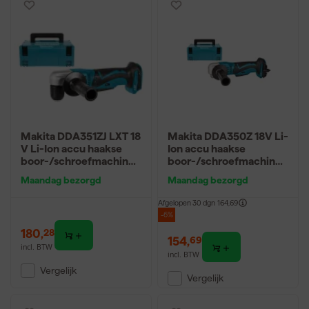
Makita DDA351ZJ LXT 18
Makita DDA350Z 18V Li-
V Li-Ion accu haakse
Ion accu haakse
boor-/schroefmachine
boor-/schroefmachine
body in Mbox
body
Maandag bezorgd
Maandag bezorgd
Afgelopen 30 dgn
164,69
-6%
180
,
28
154
,
69
incl. BTW
incl. BTW
Vergelijk
Vergelijk