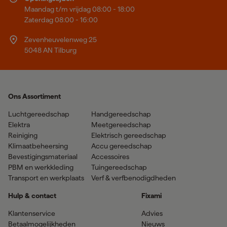
Maandag t/m vrijdag 08:00 - 18:00
Zaterdag 08:00 - 16:00
Zevenheuvelenweg 25
5048 AN Tilburg
Ons Assortiment
Luchtgereedschap
Handgereedschap
Elektra
Meetgereedschap
Reiniging
Elektrisch gereedschap
Klimaatbeheersing
Accu gereedschap
Bevestigingsmateriaal
Accessoires
PBM en werkkleding
Tuingereedschap
Transport en werkplaats
Verf & verfbenodigdheden
Hulp & contact
Fixami
Klantenservice
Advies
Betaalmogelijkheden
Nieuws