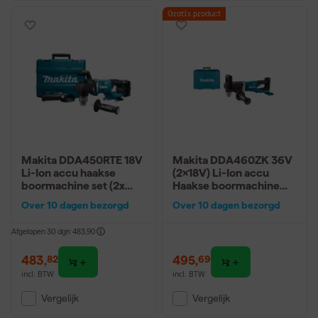
Gratis product
Makita DDA450RTE 18V
Makita DDA460ZK 36V
Li-Ion accu haakse
(2x18V) Li-Ion accu
boormachine set (2x
Haakse boormachine
5,0Ah) in koffer - 13mm
body in koffer
Over 10 dagen bezorgd
Over 10 dagen bezorgd
- koolborstelloos
Afgelopen 30 dgn
483,90
483
,
495
,
82
69
incl. BTW
incl. BTW
Vergelijk
Vergelijk