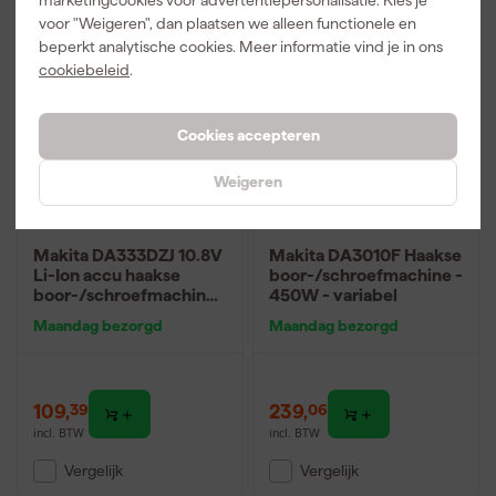
voor "Weigeren", dan plaatsen we alleen functionele en
beperkt analytische cookies. Meer informatie vind je in ons
cookiebeleid
.
Cookies accepteren
Weigeren
Makita DA333DZJ 10.8V
Makita DA3010F Haakse
Li-Ion accu haakse
boor-/schroefmachine -
boor-/schroefmachine
450W - variabel
body in Mbox
Maandag bezorgd
Maandag bezorgd
109
,
239
,
39
06
incl. BTW
incl. BTW
Vergelijk
Vergelijk