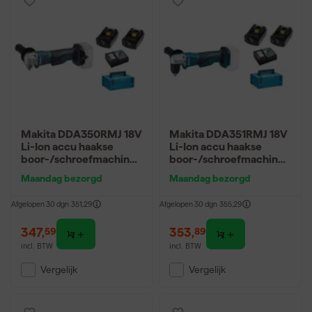
Makita DDA350RMJ 18V
Makita DDA351RMJ 18V
Li-Ion accu haakse
Li-Ion accu haakse
boor-/schroefmachine
boor-/schroefmachine
set (2x 4.0Ah accu) in
set (2x 4.0Ah accu) in
Maandag bezorgd
Maandag bezorgd
Mbox
Mbox
Afgelopen 30 dgn
351,29
Afgelopen 30 dgn
355,29
347
,
353
,
59
89
incl. BTW
incl. BTW
Vergelijk
Vergelijk