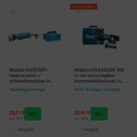
Gratis product
Makita DA3010FJ
Makita DDA450ZK 18V
Haakse boor-/
Li-Ion accu haakse
schroefmachine in
boormachine body in
Mbox - 450W - Variabel
koffer - 13mm -
Maandag bezorgd
Over 10 dagen bezorgd
koolborstelloos
257
,
294
,
03
02
incl. BTW
incl. BTW
Vergelijk
Vergelijk