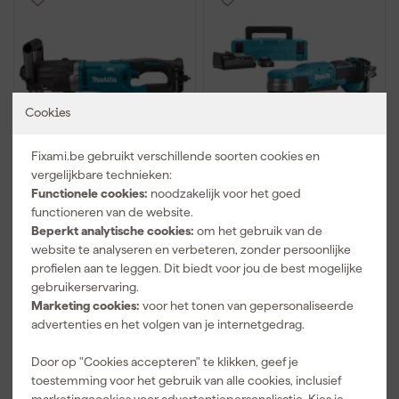
Cookies
Fixami.be gebruikt verschillende soorten cookies en
Makita DA001GZ XGT
Makita DA333DSAJ 12V
vergelijkbare technieken:
40V Max Li-ion accu
Max Li-ion accu haakse
Functionele cookies:
noodzakelijk voor het goed
haakse boormachine
boormachine set
functioneren van de website.
body
(2x2.0Ah) in MBox
Maandag bezorgd
Maandag bezorgd
Beperkt analytische cookies:
om het gebruik van de
website te analyseren en verbeteren, zonder persoonlijke
Adviesprijs
240,00
profielen aan te leggen. Dit biedt voor jou de best mogelijke
gebruikerservaring.
503
,
207
,
35
26
Marketing cookies:
voor het tonen van gepersonaliseerde
incl. BTW
incl. BTW
advertenties en het volgen van je internetgedrag.
Vergelijk
Vergelijk
Door op "Cookies accepteren" te klikken, geef je
toestemming voor het gebruik van alle cookies, inclusief
Gratis verzending vanaf €50,-
marketingcookies voor advertentiepersonalisatie. Kies je