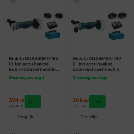
Makita DDA350RTJ 18V
Makita DDA351RFJ 18V
Li-Ion accu haakse
Li-Ion accu haakse
boor-/schroefmachine
boor-/schroefmachine
set (2x 5.0Ah accu) in
set (2x 3.0Ah accu) in
Maandag bezorgd
Maandag bezorgd
Mbox
Mbox
374
,
308
,
79
59
incl. BTW
incl. BTW
Vergelijk
Vergelijk