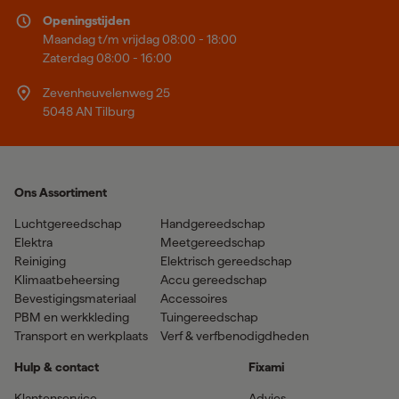
Openingstijden
Maandag t/m vrijdag 08:00 - 18:00
Zaterdag 08:00 - 16:00
Zevenheuvelenweg 25
5048 AN Tilburg
Ons Assortiment
Luchtgereedschap
Handgereedschap
Elektra
Meetgereedschap
Reiniging
Elektrisch gereedschap
Klimaatbeheersing
Accu gereedschap
Bevestigingsmateriaal
Accessoires
PBM en werkkleding
Tuingereedschap
Transport en werkplaats
Verf & verfbenodigdheden
Hulp & contact
Fixami
Klantenservice
Advies