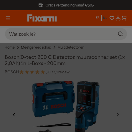
Gratis verzending vanaf €50,-
FR
NL
Home
Meetgereedschap
Multidetectoren
Bosch D-tect 200 C Detector muurscanner set (1x
2,0Ah) in L-Boxx - 200mm
BOSCH
5.0
/ 5
1 review