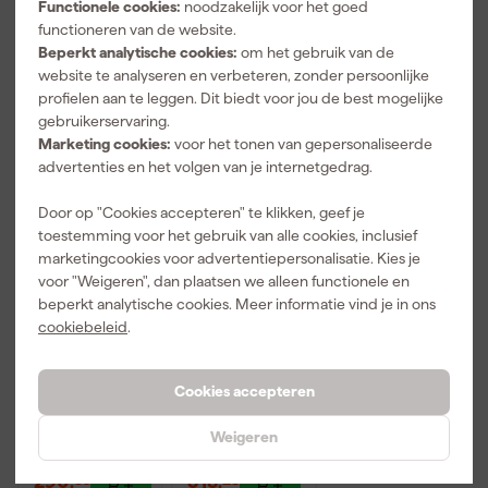
Functionele cookies:
noodzakelijk voor het goed
functioneren van de website.
Vaak gekocht met
Beperkt analytische cookies:
om het gebruik van de
website te analyseren en verbeteren, zonder persoonlijke
Gratis product
profielen aan te leggen. Dit biedt voor jou de best mogelijke
gebruikerservaring.
Marketing cookies:
voor het tonen van gepersonaliseerde
advertenties en het volgen van je internetgedrag.
Door op "Cookies accepteren" te klikken, geef je
toestemming voor het gebruik van alle cookies, inclusief
marketingcookies voor advertentiepersonalisatie. Kies je
voor "Weigeren", dan plaatsen we alleen functionele en
Bosch GSR
Bosch GSR
beperkt analytische cookies. Meer informatie vind je in ons
18V-65 18V Li-
12V-32 FC 12V
cookiebeleid
.
Ion accu
Accu
boor-/schroef
schroefboorm
Morgen
Morgen
machine set
achine set
bezorgd
bezorgd
Cookies accepteren
(2x 5.0Ah
(2x2.0Ah
accu) in L-
accu) in L-
Boxx - 63Nm
Boxx
Weigeren
290
,
318
,
39
25