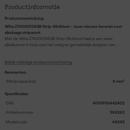
Productinformatie
Productomschrijving
Wiha Z74000106SB Strip-Multitool – Jouw nieuwe favoriet voor
alledaags stripwerk
Met de Wiha Z74000106SB Strip-Multitool haal je een ware
alleskunner in huis voor het veilig en gemakkelijk strippen van
ronde kabels. Deze striptang, met een capaciteit van 0,5 mm² tot
6,0 mm², ontpopt zich als een onmisbare metgezel in je
Bekijk volledige productomschrijving
gereedschapskist. Ontworpen voor kabels van 8 mm tot 13 mm
zorgt het innovatieve ontwerp ervoor dat je zonder moeite zelfs
Kenmerken
op lastig bereikbare plekken, zoals installatiekasten, kunt werken.
Dankzij de slimme kabelgeleiding knip je snel en precies, zonder
Afstripcapaciteit
6 mm²
vooraf snijdiepte in te stellen. De multitool verenigt vier functies in
één: van ronde- en lengteontmanteling tot een geïntegreerd
Specificaties
haakmes. Kortom, jouw nieuwe maatje voor efficiënt kluswerk!
EAN
4010995442422
Artikelnummer
396262
Modelcode
44242