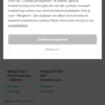
Door op "Cookies accepteren" te klikken, geef je
toestemming voor het gebruik van alle cookies, inclusief
58
,
164
,
129
,
69
80
29
marketingcookies voor advertentiepersonalisatie. Kies je
incl. BTW
incl. BTW
incl. BTW
voor "Weigeren", dan plaatsen we alleen functionele en
beperkt analytische cookies. Meer informatie vind je in ons
cookiebeleid
.
Cookies accepteren
Weigeren
Wiha Z 62 0
Knipex 97 99
06 Krimptang
907
- 220mm
Assortiments
boxen met
Morgen
Morgen
afgestripte
bezorgd
bezorgd
adereindhulz
en
Afgelopen 30 dgn
93,99