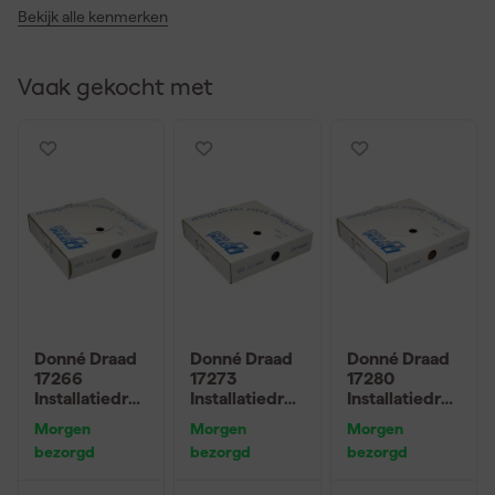
Bekijk alle kenmerken
Vaak gekocht met
Donné Draad
Donné Draad
Donné Draad
17266
17273
17280
Installatiedraa
Installatiedraa
Installatiedraa
d - zwart -
d - blauw -
d - bruin -
Morgen
Morgen
Morgen
100m x
100m x
100m x
bezorgd
bezorgd
bezorgd
1,5mm²
2,5mm²
2,5mm²