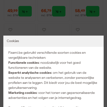
49
,
66
,
58
,
99
79
49
incl. BTW
incl. BTW
incl. BTW
Cookies
Fixami.be gebruikt verschillende soorten cookies en
vergelijkbare technieken:
Functionele cookies:
noodzakelijk voor het goed
functioneren van de website.
Beperkt analytische cookies:
om het gebruik van de
Donné Draad
Wiha Z 62 0
Wiha 45796
website te analyseren en verbeteren, zonder persoonlijke
17287
005 06 SB
Krimpgereed
profielen aan te leggen. Dit biedt voor jou de best mogelijke
Installatiedraa
Automatische
schap voor
gebruikerservaring.
d - geel/groen
Krimptang -
MC4
Morgen
Morgen
Morgen
- 100m x
0,08 / 16mm
connectoren
Marketing cookies:
voor het tonen van gepersonaliseerde
bezorgd
bezorgd
bezorgd
2,5mm²
advertenties en het volgen van je internetgedrag.