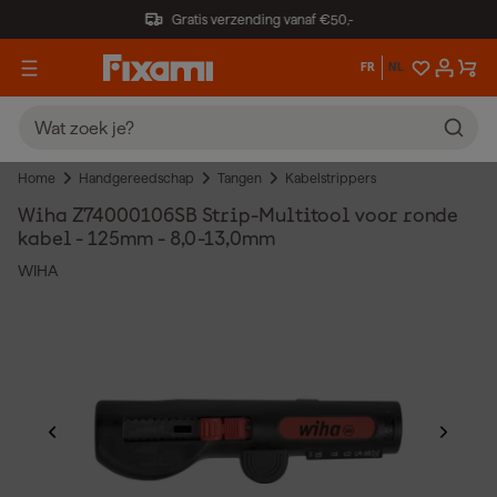
Gratis verzending vanaf €50,-
FR
NL
Home
Handgereedschap
Tangen
Kabelstrippers
Wiha Z74000106SB Strip-Multitool voor ronde
kabel - 125mm - 8,0-13,0mm
WIHA