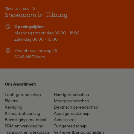
Meer over ons
Showroom in Tilburg
Openingstijden
Maandag t/m vrijdag 08:00 - 18:00
Zaterdag 08:00 - 16:00
Zevenheuvelenweg 25
5048 AN Tilburg
Ons Assortiment
Luchtgereedschap
Handgereedschap
Elektra
Meetgereedschap
Reiniging
Elektrisch gereedschap
Klimaatbeheersing
Accu gereedschap
Bevestigingsmateriaal
Accessoires
PBM en werkkleding
Tuingereedschap
Transport en werkplaats
Verf & verfbenodigdheden