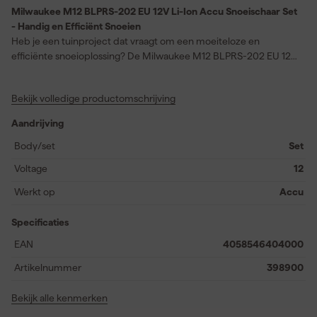
Milwaukee M12 BLPRS-202 EU 12V Li-Ion Accu Snoeischaar Set
- Handig en Efficiënt Snoeien
Heb je een tuinproject dat vraagt om een moeiteloze en
efficiënte snoeioplossing? De Milwaukee M12 BLPRS-202 EU 12V
Li-Ion Accu Snoeischaar set is precies wat je nodig hebt. Geen
handmatige inspanning meer dankzij de koolborstelloze
Bekijk volledige productomschrijving
technologie, ideaal voor lange snoeiklusjes. Snij met gemak door
takken tot 32 mm dikte en verhoog je snelheid met de
Aandrijving
moduskeuzekaart die je de bladen op halve capaciteit laat
vastzetten. Met meer dan 1000 sneden op een volle M12™ 2,0 Ah
Body/set
Set
acculading ben je verzekerd van langdurig vermogen. Bovendien
Voltage
12
krijg je ultiem gebruiksgemak dankzij de inbegrepen polsband en
het flexibele accusysteem dat werkt met alle Milwaukee® M12™
Werkt op
Accu
accu's.
Specificaties
EAN
4058546404000
Artikelnummer
398900
Bekijk alle kenmerken