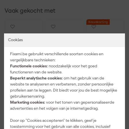
Vaak gekocht met
Kassakorting
Cookies
Fixami.be gebruikt verschillende soorten cookies en
vergelijkbare technieken:
Functionele cookies:
noodzakelijk voor het goed
functioneren van de website.
Beperkt analytische cookies:
om het gebruik van de
Fiskars
3M 9322+
Milwaukee
website te analyseren en verbeteren, zonder persoonlijke
135042 Solid
Aura
4932478764
profielen aan te leggen. Dit biedt voor jou de best mogelijke
PopUp
Stofmasker -
Veiligheidsbril
gebruikerservaring.
Tuinafvalzak -
FFP2 -
- kraswerend
Morgen
Morgen
Morgen
172L -
Onderhoudsv
& anti-
Marketing cookies:
voor het tonen van gepersonaliseerde
bezorgd
bezorgd
bezorgd
1015647
rij - Plooibaar
condens -
advertenties en het volgen van je internetgedrag.
- Met
getint
uitademventi
Afgelopen 30 dgn
29,09
Adviesprijs
13,00
Door op "Cookies accepteren" te klikken, geef je
el
toestemming voor het gebruik van alle cookies, inclusief