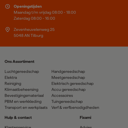
Openingstijden
Maandag t/m vrijdag 08:00 - 18:00
Zaterdag 08:00 - 16:00
Zevenheuvelenweg 25
5048 AN Tilburg
Ons Assortiment
Luchtgereedschap
Handgereedschap
Elektra
Meetgereedschap
Reiniging
Elektrisch gereedschap
Klimaatbeheersing
Accu gereedschap
Bevestigingsmateriaal
Accessoires
PBM en werkkleding
Tuingereedschap
Transport en werkplaats
Verf & verfbenodigdheden
Hulp & contact
Fixami
Klantenservice
Advies