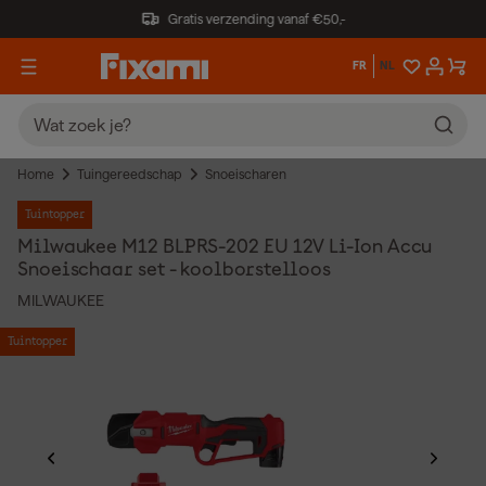
Gratis verzending vanaf €50,-
FR
NL
Home
Tuingereedschap
Snoeischaren
Tuintopper
Milwaukee M12 BLPRS-202 EU 12V Li-Ion Accu
Snoeischaar set - koolborstelloos
MILWAUKEE
Tuintopper