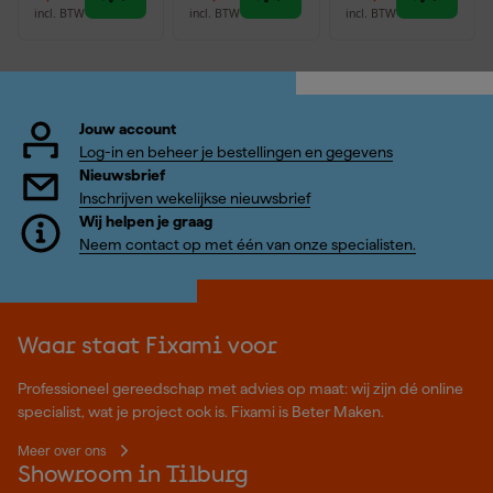
incl. BTW
incl. BTW
incl. BTW
Jouw account
Log-in en beheer je bestellingen en gegevens
Nieuwsbrief
Inschrijven wekelijkse nieuwsbrief
Wij helpen je graag
Neem contact op met één van onze specialisten.
Waar staat Fixami voor
Professioneel gereedschap met advies op maat: wij zijn dé online
specialist, wat je project ook is. Fixami is Beter Maken.
Meer over ons
Showroom in Tilburg