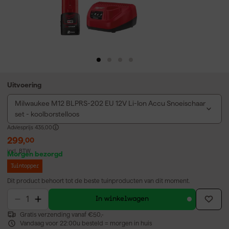
Uitvoering
Milwaukee M12 BLPRS-202 EU 12V Li-Ion Accu Snoeischaar
set - koolborstelloos
Adviesprijs
435,00
299
,
00
incl. BTW
Morgen bezorgd
Tuintopper
Dit product behoort tot de beste tuinproducten van dit moment.
In winkelwagen
Gratis verzending vanaf €50,-
Vandaag voor 22:00u besteld = morgen in huis