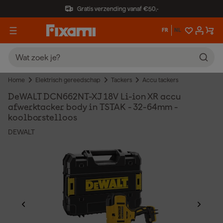
Gratis verzending vanaf €50,-
FR
NL
Home
Elektrisch gereedschap
Tackers
Accu tackers
DeWALT DCN662NT-XJ 18V Li-ion XR accu
afwerktacker body in TSTAK - 32-64mm -
koolborstelloos
DEWALT