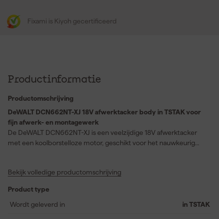
Fixami is Kiyoh gecertificeerd
Productinformatie
Productomschrijving
DeWALT DCN662NT-XJ 18V afwerktacker body in TSTAK voor
fijn afwerk- en montagewerk
De DeWALT DCN662NT-XJ is een veelzijdige 18V afwerktacker
met een koolborstelloze motor, geschikt voor het nauwkeurig
schieten van 16 gauge brads van 32 tot 64 mm. Het smalle
neusstuk zorgt voor maximale zichtbaarheid en precisie bij het
Bekijk volledige productomschrijving
plaatsen van elke spijker, wat ideaal is bij afwerking van plinten,
sierlijsten en meubelmontage. Door de draadloze werking met
Product type
accu heb je alle bewegingsvrijheid en werk je snel zonder gedoe
met snoeren of gaspatronen. Deze body wordt geleverd in een
Wordt geleverd in
in TSTAK
robuuste TSTAK koffer, zonder accu en lader. Perfect voor