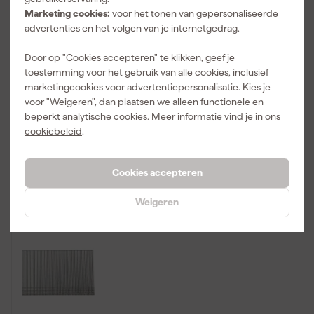
Marketing cookies:
voor het tonen van gepersonaliseerde
advertenties en het volgen van je internetgedrag.
Dutack
DeWALT
DeWALT
Fasteners
DNBSB1650Z
DNBSB1638Z
Door op "Cookies accepteren" te klikken, geef je
5138053 Brad
Brad recht -
Brad recht -
toestemming voor het gebruik van alle cookies, inclusief
- SKN16-20° -
gegalvaniseer
gegalvaniseer
Morgen
Morgen
Morgen
marketingcookies voor advertentiepersonalisatie. Kies je
Verzinkt - 1,6
d - 16Gauge -
d - 16Gauge -
bezorgd
bezorgd
bezorgd
voor "Weigeren", dan plaatsen we alleen functionele en
x 50mm
50mm
38mm
(2000st)
(2500st)
(2500st)
beperkt analytische cookies. Meer informatie vind je in ons
cookiebeleid
.
Afgelopen 30 dgn
14,89
14
,
18
,
13
,
59
69
66
Cookies accepteren
incl. BTW
incl. BTW
incl. BTW
Weigeren