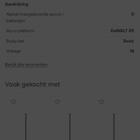
timmerwerk waarbij nauwkeurigheid en flexibiliteit essentieel zijn.
Aandrijving
Aantal meegeleverde accu's /
0
batterijen
Accu platform
DeWALT XR
Body/set
Body
Voltage
18
Bekijk alle kenmerken
Vaak gekocht met