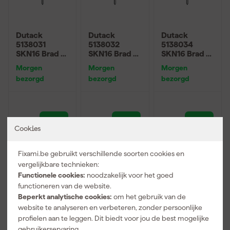
Dutack
Dutack
Dutack
5138031
5138032
5138034
SKN16 Brad -
SKN16 Brad -
SKN16 Brad -
Verzinkt - 1,6
Verzinkt - 1,6
Verzinkt - 1,6
Morgen
Morgen
Morgen
x 25mm
x 30mm
x 40mm
bezorgd
bezorgd
bezorgd
(2500st)
(2500st)
(2500st)
6
,
7
,
10
,
79
92
49
Cookies
incl. BTW
incl. BTW
incl. BTW
Fixami.be gebruikt verschillende soorten cookies en
vergelijkbare technieken:
Functionele cookies:
noodzakelijk voor het goed
functioneren van de website.
Beperkt analytische cookies:
om het gebruik van de
website te analyseren en verbeteren, zonder persoonlijke
profielen aan te leggen. Dit biedt voor jou de best mogelijke
gebruikerservaring.