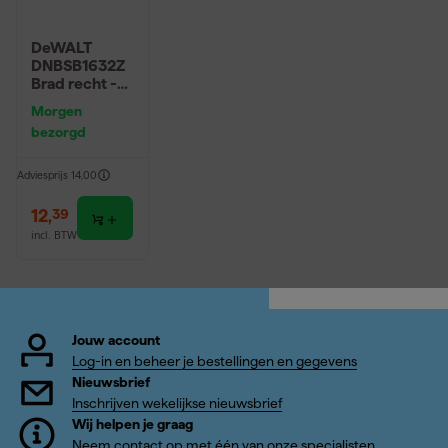
DeWALT
DNBSB1632Z
Brad recht -
gegalvaniseer
Morgen
d - 16Gauge -
bezorgd
32mm
(2500st)
Adviesprijs
14,00
12
,
39
incl. BTW
Jouw account
Log-in en beheer je bestellingen en gegevens
Nieuwsbrief
Inschrijven wekelijkse nieuwsbrief
Wij helpen je graag
Neem contact op met één van onze specialisten.