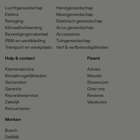
Luchtgereedschap
Handgereedschap
Elektra
Meetgereedschap
Reiniging
Elektrisch gereedschap
Klimaatbeheersing
Accu gereedschap
Bevestigingsmateriaal
Accessoires
PBM en werkkleding
Tuingereedschap
Transport en werkplaats
Verf & verfbenodigdheden
Hulp & contact
Fixami
Klantenservice
Advies
Betaalmogelijkheden
Nieuws
Verzenden
Showroom
Garantie
Over ons
Reparatieservice
Reviews
Zakelijk
Vacatures
Retourneren
Merken
Bosch
DeWalt