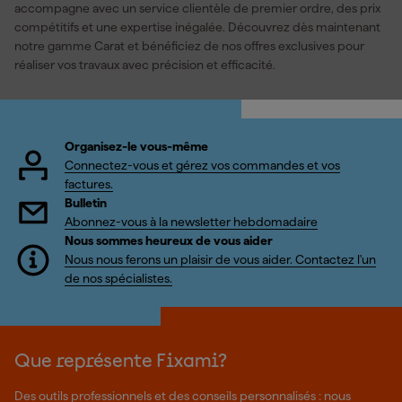
accompagne avec un service clientèle de premier ordre, des prix
compétitifs et une expertise inégalée. Découvrez dès maintenant
notre gamme Carat et bénéficiez de nos offres exclusives pour
réaliser vos travaux avec précision et efficacité.
Organisez-le vous-même
Connectez-vous et gérez vos commandes et vos
factures.
Bulletin
Abonnez-vous à la newsletter hebdomadaire
Nous sommes heureux de vous aider
Nous nous ferons un plaisir de vous aider. Contactez l'un
de nos spécialistes.
Que représente Fixami?
Des outils professionnels et des conseils personnalisés : nous