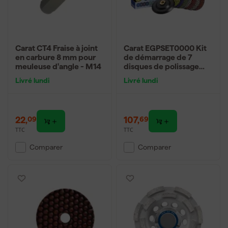
Carat CT4 Fraise à joint
Carat EGPSET0000 Kit
en carbure 8 mm pour
de démarrage de 7
meuleuse d'angle - M14
disques de polissage
diamantés - 125 mm
Livré lundi
Livré lundi
22
,
107
,
09
69
TTC
TTC
Comparer
Comparer