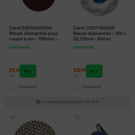
Carat EGP0500000
Carat CUDY125300
Meule diamantée pour
Meule diamantée - 125 x
coupe à sec - 125mm -
22.23mm - Béton
K50 - Pierre naturelle
Livré lundi
Livré lundi
21
,
39
,
18
39
TTC
TTC
Comparer
Comparer
Livraison gratuite à partir de 50 €