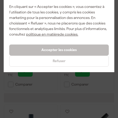
En cliquant sur « Accepter les cookies », vous consentez à
l’utilisation de tous les cookies, y compris les cookies
marketing pour la personnalisation des annonces. En
choisissant « Refuser », nous ne placerons que des cookies
fonctionnels et analytiques limités. Pour plus d’informations,
Carat EGP3000000
Carat EHSC88CA26
consultez
politique en matièrede cookies.
Disque de polissage -
Foret pour carrelage 8
grain 3000 - 125mm
mm - 2 pièces +
lubrifiant
Livré lundi
Livré lundi
Accepter les cookies
Refuser
19
,
53
,
39
39
TTC
TTC
Comparer
Comparer