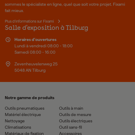
sommes le spécialiste en ligne, quel que soit votre projet. Fixami
fait mieux.
Plus d'informations sur Fixami
Salle d'exposition à Tilburg
Horaires d'ouvertures
Lundi à vendredi 08:00 - 18:00
Samedi 08:00 - 16:00
Zevenheuvelenweg 25
5048 AN Tilburg
Notre gamme de produits
Outils pneumatiques
Outils à main
Matériel électrique
Outils de mesure
Nettoyage
Outils électriques
Climatisations
Outil sans-fil
Matériaux de fixation
Accessoires