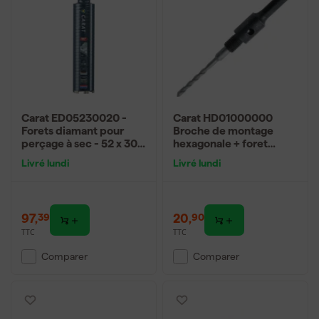
Carat ED05230020 -
Carat HD01000000
Forets diamant pour
Broche de montage
perçage à sec - 52 x 300
hexagonale + foret
x 5/4'' UNC - béton
pilote avec clé
Livré lundi
Livré lundi
d'entraînement - M16
97
,
20
,
39
90
TTC
TTC
Comparer
Comparer