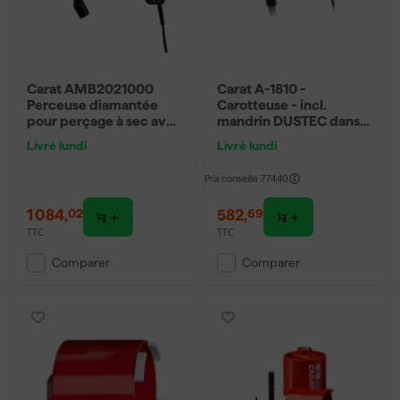
Carat AMB2021000
Carat A-1810 -
Perceuse diamantée
Carotteuse - incl.
pour perçage à sec avec
mandrin DUSTEC dans
micro-percussion, en
mallette - 1800W
Livré lundi
Livré lundi
coffret - 2000 W - 82-
162 mm
Prix conseillé
774,40
1 084
,
582
,
02
69
TTC
TTC
Comparer
Comparer