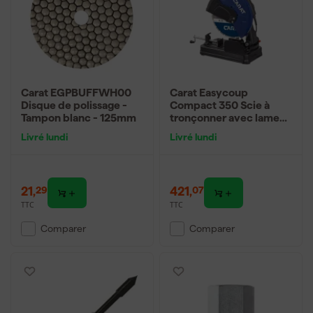
Carat EGPBUFFWH00
Carat Easycoup
Disque de polissage -
Compact 350 Scie à
Tampon blanc - 125mm
tronçonner avec lame
diamantée - 2800W -
Livré lundi
Livré lundi
350 x 25,4mm
21
,
421
,
29
07
TTC
TTC
Comparer
Comparer