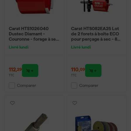
Carat HTS1026040
Carat HTS082EA25 Lot
Dustec Diamant -
de 2 forets à boîte ECO
Couronne - forage à sec
pour perçage à sec - 82
- pour briques et
x 60 mm M16 -
Livré lundi
Livré lundi
matériaux abrasifs - 102
accessoires inclus
x 60 mm
112
,
110
,
29
09
TTC
TTC
Comparer
Comparer