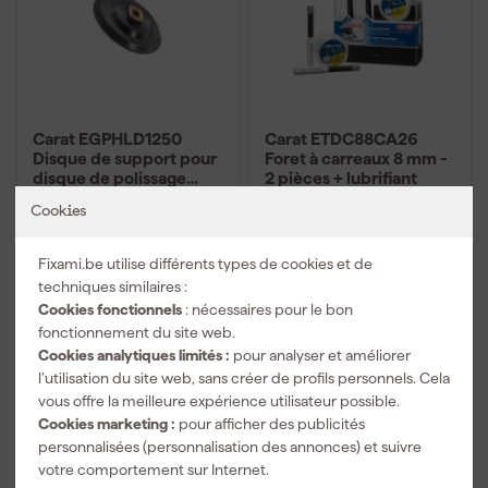
Carat EGPHLD1250
Carat ETDC88CA26
Disque de support pour
Foret à carreaux 8 mm -
disque de polissage
2 pièces + lubrifiant
diamanté - 125mm -
Livré lundi
Livré lundi
Cookies
M14
Fixami.be utilise différents types de cookies et de
techniques similaires :
19
,
53
,
93
39
Cookies fonctionnels
: nécessaires pour le bon
TTC
TTC
fonctionnement du site web.
Comparer
Comparer
Cookies analytiques limités :
pour analyser et améliorer
l’utilisation du site web, sans créer de profils personnels. Cela
vous offre la meilleure expérience utilisateur possible.
Cookies marketing :
pour afficher des publicités
personnalisées (personnalisation des annonces) et suivre
votre comportement sur Internet.