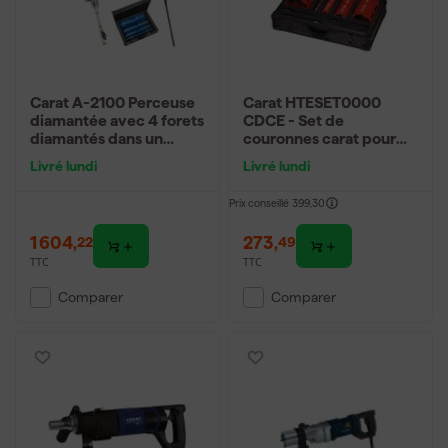
Carat A-2100 Perceuse
Carat HTESET0000
diamantée avec 4 forets
CDCE - Set de
diamantés dans un
couronnes carat pour
coffret
matériaux abrasifs - 32 /
Livré lundi
Livré lundi
52 / 82 / 112 / 132 mm +
rallonges dans coffret
Prix conseillé
399,30
1 604
,
273
,
22
49
TTC
TTC
Comparer
Comparer