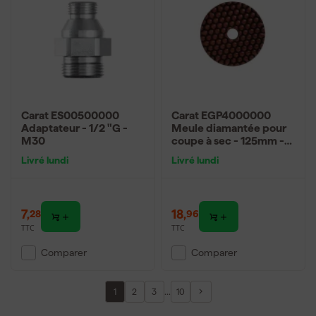
Carat ES00500000
Carat EGP4000000
Adaptateur - 1/2 "G -
Meule diamantée pour
M30
coupe à sec - 125mm -
K400 - Pierre naturelle
Livré lundi
Livré lundi
7
,
18
,
28
96
TTC
TTC
Comparer
Comparer
...
1
2
3
10