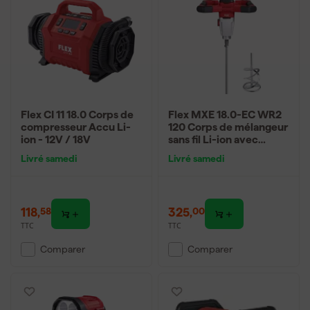
Flex CI 11 18.0 Corps de
Flex MXE 18.0-EC WR2
compresseur Accu Li-
120 Corps de mélangeur
ion - 12V / 18V
sans fil Li-ion avec
commutateur de vitesse
Livré samedi
Livré samedi
à 3 niveaux - 2 vitesses -
18V
118
,
325
,
58
00
TTC
TTC
Comparer
Comparer