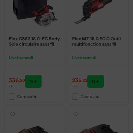
Flex CS62 18.0-EC Body
Flex MT 18.0 EC C Outil
Scie circulaire sans fil
multifonction sans fil
Livré samedi
Livré samedi
336
,
235
,
50
22
TTC
TTC
Comparer
Comparer