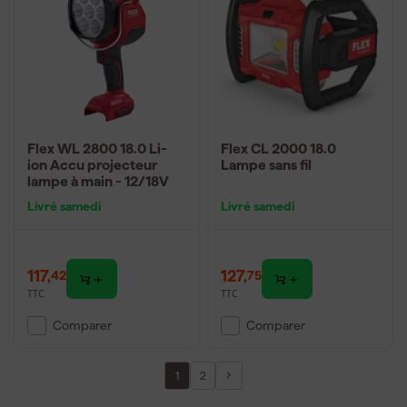
Flex WL 2800 18.0 Li-
Flex CL 2000 18.0
ion Accu projecteur
Lampe sans fil
lampe à main - 12/18V
Livré samedi
Livré samedi
117
,
127
,
42
75
TTC
TTC
Comparer
Comparer
1
2