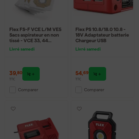
Flex FS-F VCE L/M VE5
Flex PS 10.8/18.0 10.8 -
Sacs aspirateur en non
18V Adaptateur batterie
tissé - VCE 33, 44
Chargeur USB
L/M/H
Livré samedi
Livré samedi
39
,
54
,
80
69
TTC
TTC
Comparer
Comparer