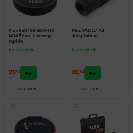
Flex 530726 SSM-HD
Flex SAD 27 AS
M14 Écrou à serrage
Adaptateur
rapide
Livré samedi
Livré samedi
21
,
22
,
39
30
TTC
TTC
Comparer
Comparer