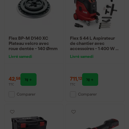
Flex BP-M D140 XC
Flex S 44 L Aspirateur
Plateau velcro avec
de chantier avec
roue dentée - 140 Ømm
accessoires - 1 400 W -
Classe L - 42 L
Livré samedi
Livré samedi
42
,
711
,
58
12
TTC
TTC
Comparer
Comparer