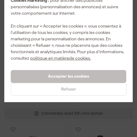
Cookies marketing :
pour afficher des publicités
personnalisées (personnalisation des annonces) et suivre
votre comportement sur Internet.
En cliquant sur « Accepter les cookies », vous consentez à
l’utilisation de tous les cookies, y compris les cookies
Flex AP 12/5.0 12 V
Flex DCG L 26-6 230
marketing pour la personnalisation des annonces. En
batterie 5,0 Ah
Découpeuse
choisissant « Refuser », nous ne placerons que des cookies
fonctionnels et analytiques limités. Pour plus d’informations,
Livré samedi
Livré samedi
consultez
politique en matièrede cookies.
Accepter les cookies
73
,
615
,
11
00
TTC
TTC
Refuser
Comparer
Comparer
Commandez avant 22h, livré demain