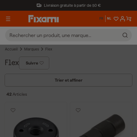
Livraison gratuite à partir de 50 €
FR
NL
Accueil
Marques
Flex
Flex
Suivre
Trier et affiner
42
Articles