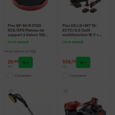
Flex BP-M/R D125
Flex DD LD+MT 18-
XCE/XFE Plateau de
ECTC/2.5 Outil
support à Velcro 125
multifonction 18 V +
mm
perceuse-visseuse (2
Livré samedi
Livré samedi
batteries) dans un
coffret
Prix de référence
30,79
29
,
338
,
49
79
TTC
TTC
Comparer
Comparer