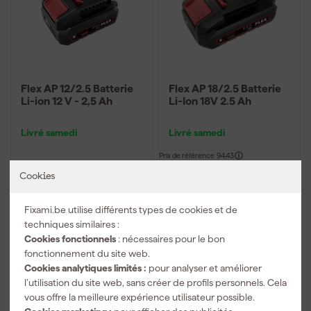
Flex AP 12/2.5 Batterie
Flex AP 18/2.5 Batterie
Li-ion 12 V - 2,5 Ah
Li-Ion 18V 2.5 Ah
Livré samedi
Livré samedi
Prix de référence
94,43
-17%
Cookies
61
,
99
77
,
73
TTC
TTC
Fixami.be utilise différents types de cookies et de
Comparer
techniques similaires :
Comparer
Cookies fonctionnels
: nécessaires pour le bon
fonctionnement du site web.
Cookies analytiques limités :
pour analyser et améliorer
l’utilisation du site web, sans créer de profils personnels. Cela
vous offre la meilleure expérience utilisateur possible.