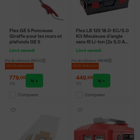
Flex GE 5 Ponceuse
Flex LB 125 18.0-EC/5.0
Giraffe pour les murs et
Kit Meuleuse d'angle
plafonds GE 5
sans fil Li-Ion (2x 5,0 Ah)
dans L-Boxx - 125 mm -
Livré samedi
Livré samedi
variable - 18 V
Prix de référence
899,00
Prix de référence
499,99
120,00 réduction
50,00 réduction
779
,
449
,
00
99
TTC
TTC
Comparer
Comparer