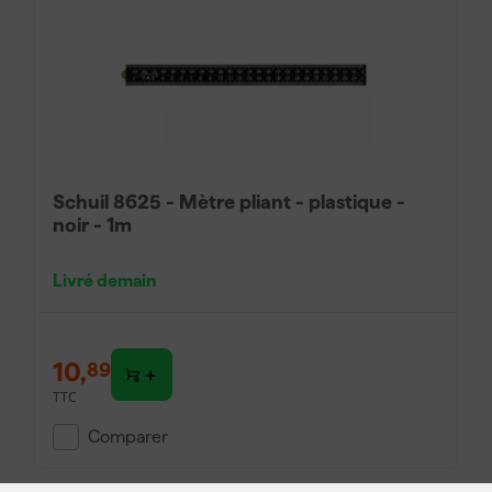
Schuil 8625 - Mètre pliant - plastique -
noir - 1m
Livré demain
10
,
89
TTC
Comparer