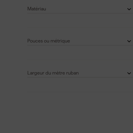
Matériau
Bois
(1)
Plastique
(2)
Pouces ou métrique
Métrique
(3)
Largeur du mètre ruban
10 mm
(1)