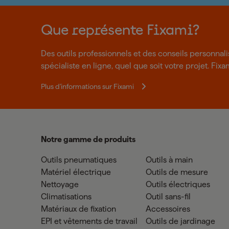
Que représente Fixami?
Des outils professionnels et des conseils personnal
spécialiste en ligne, quel que soit votre projet. Fixa
Plus d'informations sur Fixami
Notre gamme de produits
Outils pneumatiques
Outils à main
Matériel électrique
Outils de mesure
Nettoyage
Outils électriques
Climatisations
Outil sans-fil
Matériaux de fixation
Accessoires
EPI et vêtements de travail
Outils de jardinage