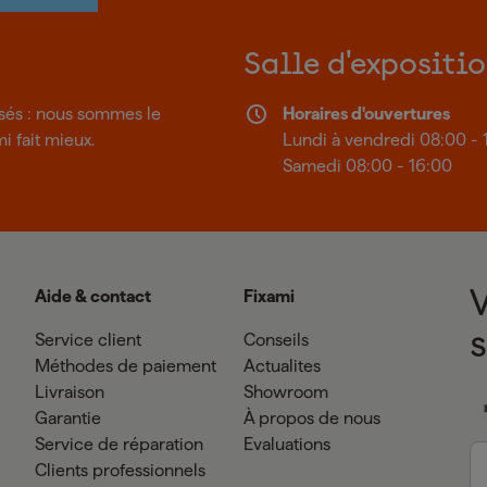
Salle d'expositi
isés : nous sommes le
Horaires d'ouvertures
mi fait mieux.
Lundi à vendredi 08:00 - 
Samedi 08:00 - 16:00
Aide & contact
Fixami
Service client
Conseils
Méthodes de paiement
Actualites
Livraison
Showroom
Garantie
À propos de nous
Service de réparation
Evaluations
Clients professionnels