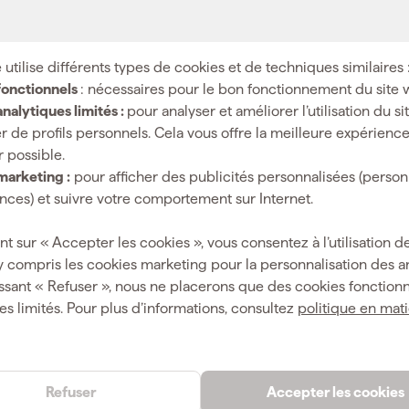
rs de Schuil
 utilise différents types de cookies et de techniques similaires 
e d'innovation et de qualité dans le secteur de l'outillage. De
fonctionnels
: nécessaires pour le bon fonctionnement du site 
s et les amateurs de bricolage. Acteur reconnu pour sa capacité à
nalytiques limités :
pour analyser et améliorer l’utilisation du s
aliser des projets avec précision et efficacité. En choisissant Sc
r de profils personnels. Cela vous offre la meilleure expérienc
r possible.
marketing :
pour afficher des publicités personnalisées (person
urabilité et innovation
ces) et suivre votre comportement sur Internet.
ndéfectible envers la durabilité et l'innovation. Chaque outil
nt sur « Accepter les cookies », vous consentez à l’utilisation de
ux de haute qualité et les dernières avancées technologiques. Q
y compris les cookies marketing pour la personnalisation des 
 un bricoleur désireux de compléter sa collection, Schuil vous 
ssant « Refuser », nous ne placerons que des cookies fonctionn
es limités. Pour plus d’informations, consultez
politique en mat
nables de Schuil
Refuser
Accepter les cookies
ge sélection d'outils conçus pour simplifier vos travaux. Parmi 