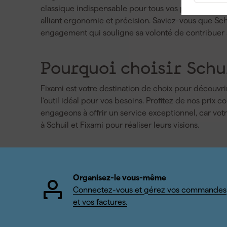
classique indispensable pour tous vos projets de me
alliant ergonomie et précision. Saviez-vous que Sch
engagement qui souligne sa volonté de contribuer à
Pourquoi choisir Schu
Fixami est votre destination de choix pour découvrir
l'outil idéal pour vos besoins. Profitez de nos prix
engageons à offrir un service exceptionnel, car vot
à Schuil et Fixami pour réaliser leurs visions.
Organisez-le vous-même
Connectez-vous et gérez vos commandes
et vos factures.