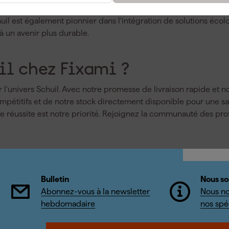
sure avec une précision inégalée. Schuil, c'est l'assurance d'ou
uil est également pionnier dans l'intégration de solutions écol
 un avenir plus durable.
il chez Fixami ?
 l'univers Schuil. Avec notre promesse de livraison rapide et no
 compétitifs et de notre stock directement disponible pour une 
re réussite est notre priorité. Rejoignez la communauté des pro
Bulletin
Nous so
Abonnez-vous à la newsletter
Nous no
hebdomadaire
nos spéc