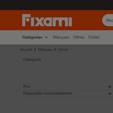
Catégories
Marques
Offres
Outlet
Accueil
Marques
Schuil
Catégorie
Outils de mesure
(
3
)
Prix
Disponible immédiatement
€
€
Oui
(3)