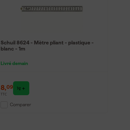
Schuil 8624 - Mètre pliant - plastique -
blanc - 1m
Livré demain
8
,
09
TTC
Comparer