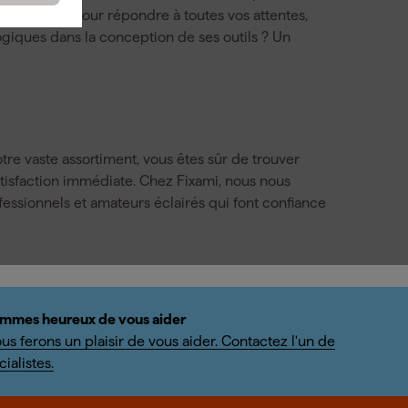
tils pensés pour répondre à toutes vos attentes,
ogiques dans la conception de ses outils ? Un
tre vaste assortiment, vous êtes sûr de trouver
satisfaction immédiate. Chez Fixami, nous nous
fessionnels et amateurs éclairés qui font confiance
mmes heureux de vous aider
us ferons un plaisir de vous aider. Contactez l'un de
ialistes.