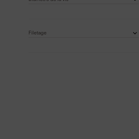
Torx
(1)
4.5 mm
(5)
Voir plus
5 mm
(9)
Filetage
4 mm
(7)
Fil de remplissage
(16)
Voir plus
Fil fixe
(2)
Fil partiel
(9)