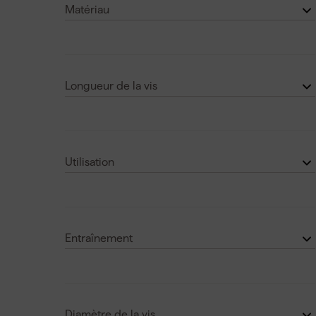
Matériau
5
(7)
Acier
(20)
Voir plus
Acier inoxydable
(7)
Longueur de la vis
50 mm
(6)
30 mm
(2)
Utilisation
60 mm
(6)
Extérieur
(11)
70 mm
(4)
Intérieur
(19)
40 mm
(5)
Entraînement
Voir plus
PZ2
(1)
T25
(1)
Diamètre de la vis