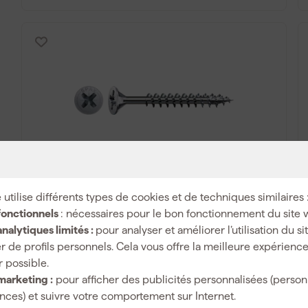
SPAX Z2 Vis à bois - Filetage complet -
100 pièces
 utilise différents types de cookies et de techniques similaires 
fonctionnels
: nécessaires pour le bon fonctionnement du site 
Livré demain
nalytiques limités :
pour analyser et améliorer l’utilisation du s
Prix de référence
11,89
r de profils personnels. Cela vous offre la meilleure expérienc
-9%
r possible.
marketing :
pour afficher des publicités personnalisées (person
10
,
79
ces) et suivre votre comportement sur Internet.
TTC