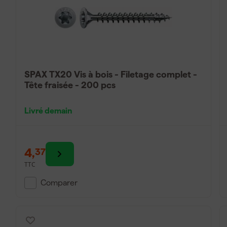
SPAX TX20 Vis à bois - Filetage complet -
Tête fraisée - 200 pcs
Livré demain
4
,
37
TTC
Comparer