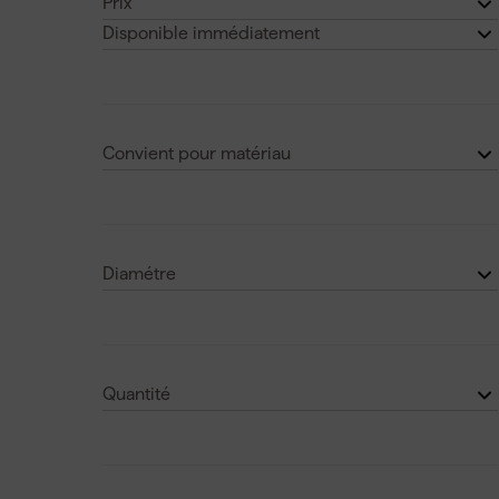
Prix
Disponible immédiatement
€
€
Oui
(30)
Convient pour matériau
Bois
(24)
Métal
(4)
Diamétre
Aluminium
(4)
5
(6)
Voir plus
4
(10)
Quantité
6
(7)
50
(1)
Voir plus
100
(8)