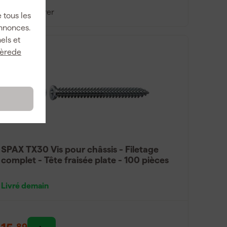
Comparer
 tous les
annonces.
els et
ièrede
SPAX TX30 Vis pour châssis - Filetage
complet - Tête fraisée plate - 100 pièces
Livré demain
89