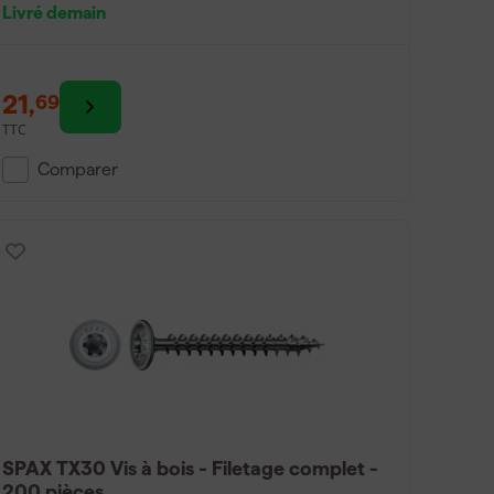
Livré demain
21
,
69
TTC
Comparer
SPAX TX30 Vis à bois - Filetage complet -
200 pièces