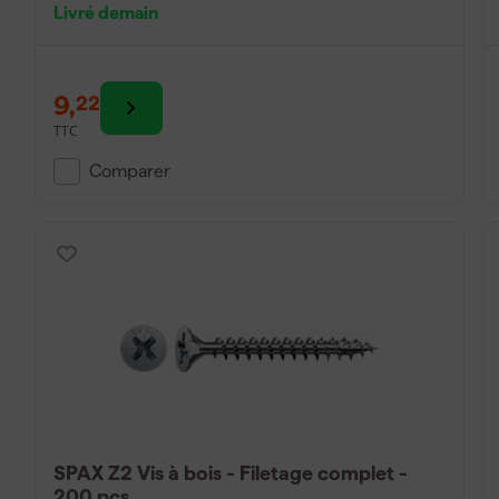
Livré demain
9
,
22
TTC
Comparer
SPAX Z2 Vis à bois - Filetage complet -
200 pcs