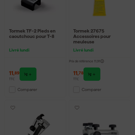
Tormek TF-2 Pieds en
Tormek 27675
caoutchouc pour T-8
Accessoires pour
meuleuse
Livré lundi
Livré lundi
Prix de référence
11,91
11
,
11
,
89
78
TTC
TTC
Comparer
Comparer