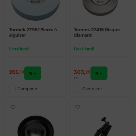
Tormek 27951 Pierre à
Tormek 27415 Disque
aiguiser
diamant
Livré lundi
Livré lundi
265
,
303
,
19
29
TTC
TTC
Comparer
Comparer