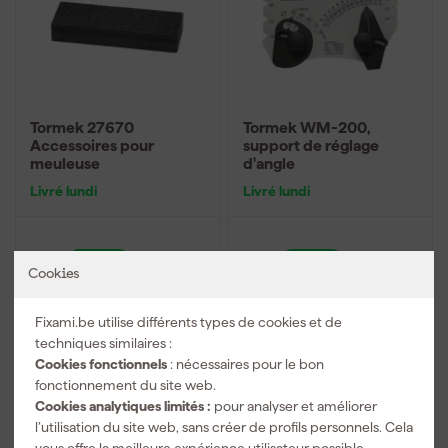
Tormek 27670
Tormek WM-200,
Accessoires pour
support de réglage
meuleuse
d'angle
Livré lundi
Livré lundi
32
,
29
,
37
08
Cookies
TTC
TTC
Fixami.be utilise différents types de cookies et de
Comparer
Comparer
techniques similaires :
Cookies fonctionnels
: nécessaires pour le bon
fonctionnement du site web.
Cookies analytiques limités :
pour analyser et améliorer
l’utilisation du site web, sans créer de profils personnels. Cela