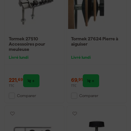
Tormek 27510
Tormek 27624 Pierre à
Accessoires pour
aiguiser
meuleuse
Livré lundi
Livré lundi
221
,
69
,
69
91
TTC
TTC
Comparer
Comparer