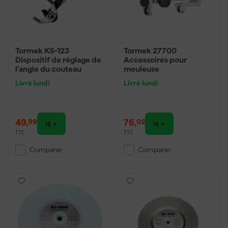
Tormek KS-123
Tormek 27700
Dispositif de réglage de
Accessoires pour
l'angle du couteau
meuleuse
Livré lundi
Livré lundi
49
,
76
,
99
02
TTC
TTC
Comparer
Comparer