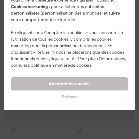
vous offre la meilleure expérience utilisateur possible.
Cookies marketing :
pour afficher des publicités
personnalisées (personnalisation des annonces) et suivre
votre comportement sur Internet.
En cliquant sur « Accepter les cookies », vous consentez à
Tormek 27705
Tormek 27550
l’utilisation de tous les cookies, y compris les cookies
Accessoires pour
Accessoires pour
marketing pour la personnalisation des annonces. En
meuleuse
meuleuse
choisissant « Refuser », nous ne placerons que des cookies
Livré lundi
Livré lundi
fonctionnels et analytiques limités. Pour plus d’informations,
consultez
politique en matièrede cookies.
40
,
338
,
40
49
Accepter les cookies
TTC
TTC
Refuser
Comparer
Comparer