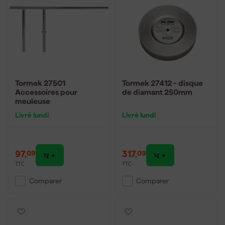
Tormek 27501
Tormek 27412 - disque
Accessoires pour
de diamant 250mm
meuleuse
Livré lundi
Livré lundi
97
,
317
,
09
09
TTC
TTC
Comparer
Comparer