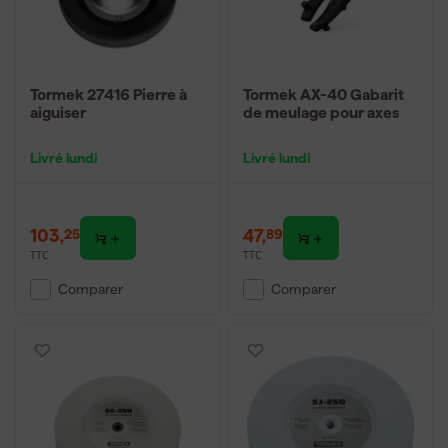
Tormek 27416 Pierre à
Tormek AX-40 Gabarit
aiguiser
de meulage pour axes
Livré lundi
Livré lundi
103
,
47
,
25
89
TTC
TTC
Comparer
Comparer