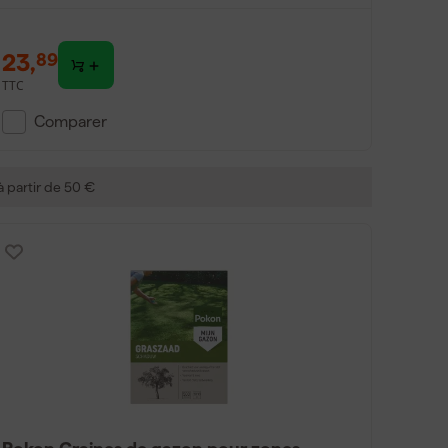
23
,
89
TTC
Comparer
 à partir de 50 €