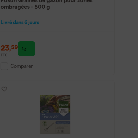
Pokon Graines de gazon pour zones
ombragées - 500 g
Livré dans 6 jours
23
,
59
TTC
Comparer