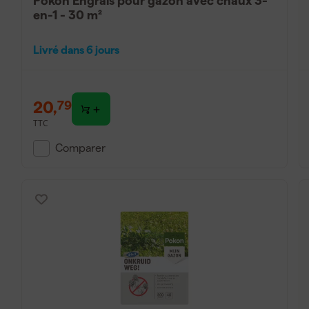
Pokon Engrais pour gazon avec chaux 3-
en-1 - 30 m²
Livré dans 6 jours
20
,
79
TTC
Comparer