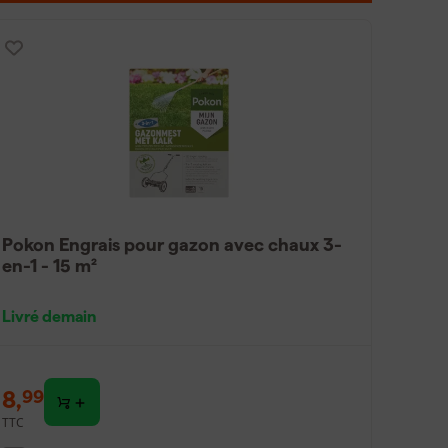
e utilisée.
 pour que les graines
, en fonction de la température et de l'humidité.
 tandis que le froid et la sécheresse le
Pokon Engrais pour gazon avec chaux 3-
en-1 - 15 m²
Livré demain
8
,
99
TTC