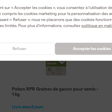
21
,
69
nt sur « Accepter les cookies », vous consentez à l’utilisation de
TTC
y compris les cookies marketing pour la personnalisation des 
ssant « Refuser », nous ne placerons que des cookies fonctionn
Comparer
es limités. Pour plus d’informations, consultez
politique en mat
Refuser
Accepter les cookies
Pokon RPR Graines de gazon pour semis -
1 kg
Livré dans 6 jours