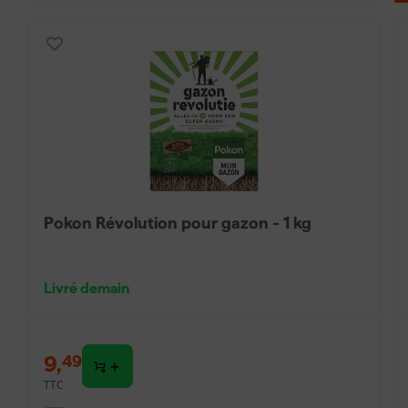
des zones dénudées, une quantité moindre peut parfois êtr
Combien de temps faut-il
de gazon germent ?
Les graines de gazon germent généralement en 7 à 21 jours
Des conditions chaudes et humides accélèrent le processus,
ralentissent.
Pokon Révolution pour gazon - 1 kg
Livré demain
9
,
49
TTC