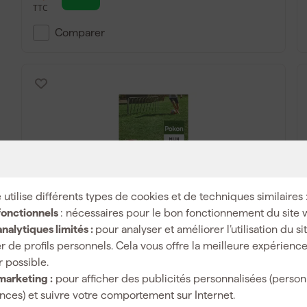
TTC
Comparer
 utilise différents types de cookies et de techniques similaires 
fonctionnels
: nécessaires pour le bon fonctionnement du site 
Pokon RPR Semences de gazon Semis -
nalytiques limités :
pour analyser et améliorer l’utilisation du s
500 g
r de profils personnels. Cela vous offre la meilleure expérienc
r possible.
Livré dans 6 jours
marketing :
pour afficher des publicités personnalisées (person
ces) et suivre votre comportement sur Internet.