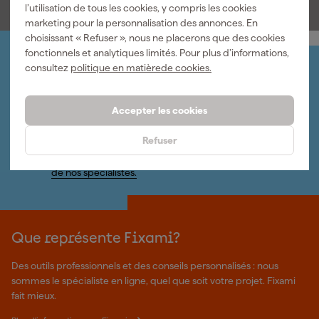
l’utilisation de tous les cookies, y compris les cookies
marketing pour la personnalisation des annonces. En
choisissant « Refuser », nous ne placerons que des cookies
fonctionnels et analytiques limités. Pour plus d’informations,
Organisez-le vous-même
consultez
politique en matièrede cookies.
Connectez-vous et gérez vos commandes et vos
factures.
Accepter les cookies
Bulletin
Abonnez-vous à la newsletter hebdomadaire
Refuser
Nous sommes heureux de vous aider
Nous nous ferons un plaisir de vous aider. Contactez l'un
de nos spécialistes.
Que représente Fixami?
Des outils professionnels et des conseils personnalisés : nous
sommes le spécialiste en ligne, quel que soit votre projet. Fixami
fait mieux.