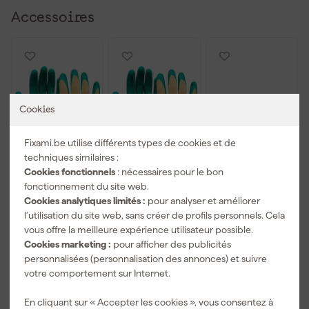
Accessoires
Cookies
Fixami.be utilise différents types de cookies et de
techniques similaires :
Cookies fonctionnels
: nécessaires pour le bon
fonctionnement du site web.
Oxxa 11-540
Oxxa 11-540
Delta Plus
Gants de
Gants de
Vulcano 2
Cookies analytiques limités :
pour analyser et améliorer
travail M-Grip
travail M-Grip
Lunettes de
l’utilisation du site web, sans créer de profils personnels. Cela
- Vert/Jaune -
- Vert/Jaune -
sécurité -
vous offre la meilleure expérience utilisateur possible.
Livré lundi
Livré lundi
Livré lundi
8/M
10/XL
Lunettes de
Cookies marketing :
pour afficher des publicités
soleil
Prix de référence
7,09
personnalisées (personnalisation des annonces) et suivre
-13%
votre comportement sur Internet.
1
,
1
,
6
,
99
99
11
En cliquant sur « Accepter les cookies », vous consentez à
TTC
TTC
TTC