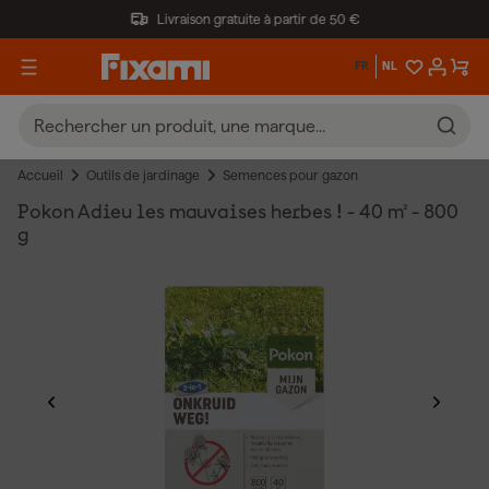
Livraison gratuite à partir de 50 €
FR
NL
Accueil
Outils de jardinage
Semences pour gazon
Pokon Adieu les mauvaises herbes ! - 40 m² - 800
g