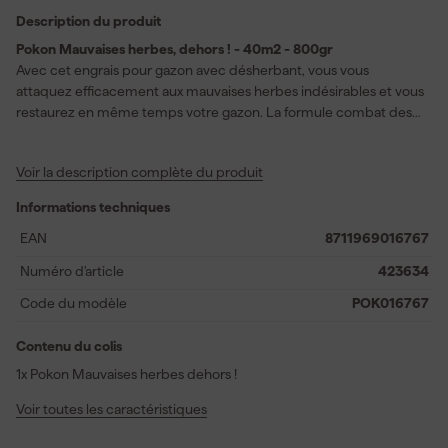
Description du produit
Pokon Mauvaises herbes, dehors ! - 40m2 - 800gr
Avec cet engrais pour gazon avec désherbant, vous vous
attaquez efficacement aux mauvaises herbes indésirables et vous
restaurez en même temps votre gazon. La formule combat des
espèces tenaces comme le trèfle et le pissenlit tandis que l’herbe
reçoit un supplément de nutriments. Ainsi, votre gazon se
Voir la description complète du produit
densifie plus rapidement et prend une apparence verte et saine.
Vous épandez facilement les granulés uniformément sur le gazon
Informations techniques
pour un résultat optimal. Cet engrais pour gazon agit de manière
ciblée sur les mauvaises herbes à feuilles larges sans affecter
EAN
8711969016767
l’herbe. Grâce à l’action nourrissante, vous soutenez la
Numéro d'article
423634
récupération après le traitement et vous évitez de nouvelles
zones dégarnies. Le produit convient pour une surface allant
Code du modèle
POK016767
jusqu’à 40m2 et est idéal pour l’entretien régulier du gazon. Ainsi,
vous maintenez votre pelouse forte et exempte de mauvaises
Contenu du colis
herbes gênantes pendant la saison de croissance.
1x Pokon Mauvaises herbes dehors !
Voir toutes les caractéristiques