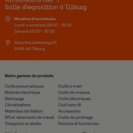
Plus d'informations sur Fixami
Salle d'exposition à Tilburg
Horaires d'ouvertures
Lundi à vendredi 08:00 - 18:00
Samedi 08:00 - 16:00
Zevenheuvelenweg 25
5048 AN Tilburg
Notre gamme de produits
Outils pneumatiques
Outils à main
Matériel électrique
Outils de mesure
Nettoyage
Outils électriques
Climatisations
Outil sans-fil
Matériaux de fixation
Accessoires
EPI et vêtements de travail
Outils de jardinage
Transports et atelier
Peinture & fournitures