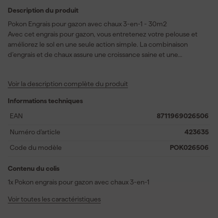
Description du produit
Pokon Engrais pour gazon avec chaux 3-en-1 - 30m2
Avec cet engrais pour gazon, vous entretenez votre pelouse et
améliorez le sol en une seule action simple. La combinaison
d’engrais et de chaux assure une croissance saine et une
structure de gazon solide. Grâce aux nutriments équilibrés, votre
gazon prend une couleur verte intense et reste vital plus
Voir la description complète du produit
longtemps. La chaux ajoutée aide à améliorer l’acidité du sol, ce
qui permet une meilleure absorption des nutriments. Cela rend
Informations techniques
cet engrais pour gazon idéal pour l’entretien du gazon au
printemps comme en automne. Le fortifiant végétal
EAN
8711969026506
supplémentaire soutient un gazon robuste, mieux résistant à la
Numéro d'article
423635
sécheresse et à la formation de mousse. Vous répandez
facilement les granulés de manière uniforme sur le gazon pour un
Code du modèle
POK026506
résultat optimal. Avec une couverture de 30m2, ce produit
convient aux petits jardins et à un entretien ciblé. Ainsi, vous
Contenu du colis
travaillez efficacement à obtenir une pelouse solide et soignée
1x Pokon engrais pour gazon avec chaux 3-en-1
qui a fière allure toute l’année.
Voir toutes les caractéristiques