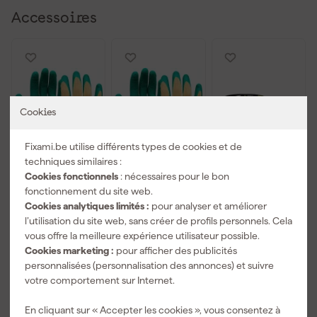
Accessoires
Cookies
Fixami.be utilise différents types de cookies et de
techniques similaires :
Cookies fonctionnels
: nécessaires pour le bon
fonctionnement du site web.
Oxxa 11-540
Oxxa 11-540
3M Lunettes
Gants de
Gants de
de sécurité
Cookies analytiques limités :
pour analyser et améliorer
travail M-Grip
travail M-Grip
SecureFit -
l’utilisation du site web, sans créer de profils personnels. Cela
- Vert/Jaune -
- Vert/Jaune -
antirayures -
vous offre la meilleure expérience utilisateur possible.
Livré lundi
Livré lundi
Livré lundi
8/M
10/XL
verres bleus
Cookies marketing :
pour afficher des publicités
miroités -
personnalisées (personnalisation des annonces) et suivre
SF408AS-EU -
Prix de référence
14,79
votre comportement sur Internet.
1
,
1
,
14
,
99
99
06
En cliquant sur « Accepter les cookies », vous consentez à
TTC
TTC
TTC