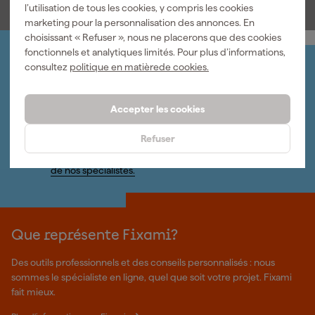
l’utilisation de tous les cookies, y compris les cookies
marketing pour la personnalisation des annonces. En
choisissant « Refuser », nous ne placerons que des cookies
fonctionnels et analytiques limités. Pour plus d’informations,
Organisez-le vous-même
consultez
politique en matièrede cookies.
Connectez-vous et gérez vos commandes et vos
factures.
Accepter les cookies
Bulletin
Abonnez-vous à la newsletter hebdomadaire
Refuser
Nous sommes heureux de vous aider
Nous nous ferons un plaisir de vous aider. Contactez l'un
de nos spécialistes.
Que représente Fixami?
Des outils professionnels et des conseils personnalisés : nous
sommes le spécialiste en ligne, quel que soit votre projet. Fixami
fait mieux.