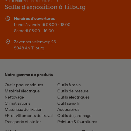
Plus d'informations sur Fixami
Salle d'exposition à Tilburg
Horaires d'ouvertures
Lundi à vendredi 08:00 - 18:00
Samedi 08:00 - 16:00
Zevenheuvelenweg 25
5048 AN Tilburg
Notre gamme de produits
Outils pneumatiques
Outils à main
Matériel électrique
Outils de mesure
Nettoyage
Outils électriques
Climatisations
Outil sans-fil
Matériaux de fixation
Accessoires
EPI et vêtements de travail
Outils de jardinage
Transports et atelier
Peinture & fournitures