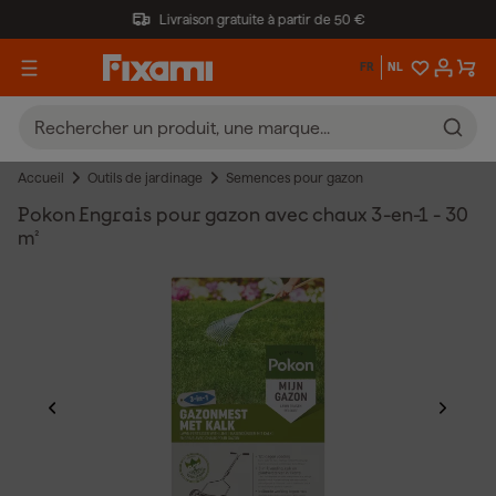
Livraison gratuite à partir de 50 €
FR
NL
Accueil
Outils de jardinage
Semences pour gazon
Pokon Engrais pour gazon avec chaux 3-en-1 - 30
m²