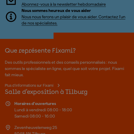
Abonnez-vous à la newsletter hebdomadaire
Nous sommes heureux de vous aider
Nous nous ferons un plaisir de vous aider. Contactez l'un
de nos spécialistes.
Que représente Fixami?
Des outils professionnels et des conseils personnalisés : nous
sommes le spécialiste en ligne, quel que soit votre projet. Fixami
fait mieux.
Plus d'informations sur Fixami
Salle d'exposition à Tilburg
Horaires d'ouvertures
Lundi à vendredi 08:00 - 18:00
Samedi 08:00 - 16:00
Zevenheuvelenweg 25
5048 AN Tilburg