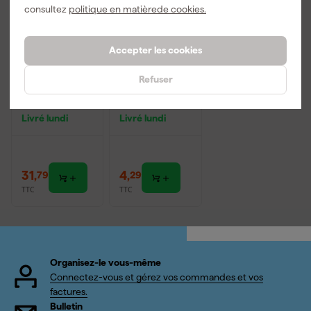
consultez
politique en matièrede cookies.
Accepter les cookies
Festool
3M 9322+
Refuser
Festool -
Masque anti-
UVEX
poussière
Lunettes de
Aura - FFP2 -
Livré lundi
Livré lundi
protection
Sans entretien
- Plissé - Avec
soupape
d'expiration
31
,
4
,
79
29
TTC
TTC
Organisez-le vous-même
Connectez-vous et gérez vos commandes et vos
factures.
Bulletin