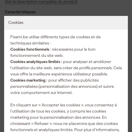
Voir la description complète du produit
surfaces dures et résistantes, vous permettant d'atteindre sans
effort un résultat lisse. Grâce à sa bonne adaptabilité, le papier de
Caractéristiques
verre reste tendu et stable, même lorsque vous devez travailler
des formes ou des angles difficiles. Vous pouvez utiliser ce papier
Convient pour matériau
laque, Peinture, Plastique
Cookies
de verre pour le ponçage à sec et à l'eau, offrant ainsi une
Largeur papier de verre
230 mm
flexibilité supplémentaire à vos travaux. Fiez-vous à la durabilité et
Fixami.be utilise différents types de cookies et de
au confort de ponçage pour une surface uniforme, à chaque
Longueur feuille abrasive
280 mm
techniques similaires :
utilisation.
Cookies fonctionnels
: nécessaires pour le bon
Quantité
1
fonctionnement du site web.
Taille du grain
p1200
Cookies analytiques limités :
pour analyser et améliorer
l’utilisation du site web, sans créer de profils personnels. Cela
Voir toutes les caractéristiques
vous offre la meilleure expérience utilisateur possible.
Cookies marketing :
pour afficher des publicités
personnalisées (personnalisation des annonces) et suivre
Accessoires
votre comportement sur Internet.
En cliquant sur « Accepter les cookies », vous consentez à
l’utilisation de tous les cookies, y compris les cookies
marketing pour la personnalisation des annonces. En
choisissant « Refuser », nous ne placerons que des cookies
fonctionnels et analytiques limités. Pour plus d’informations,