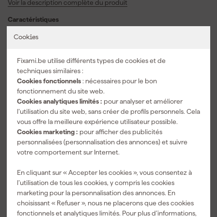
Voir la description complète du produit
surfaces dures et résistantes, vous permettant d'atteindre sans
effort un résultat lisse. Grâce à sa bonne adaptabilité, le papier de
Caractéristiques
verre reste tendu et stable, même lorsque vous devez travailler
des formes ou des angles difficiles. Vous pouvez utiliser ce papier
Convient pour matériau
laque, Peinture, Plastique
Cookies
de verre pour le ponçage à sec et à l'eau, offrant ainsi une
Largeur papier de verre
230 mm
flexibilité supplémentaire à vos travaux. Fiez-vous à la durabilité et
Fixami.be utilise différents types de cookies et de
au confort de ponçage pour une surface uniforme, à chaque
Longueur feuille abrasive
280 mm
techniques similaires :
utilisation.
Cookies fonctionnels
: nécessaires pour le bon
Quantité
1
fonctionnement du site web.
Taille du grain
P500
Cookies analytiques limités :
pour analyser et améliorer
l’utilisation du site web, sans créer de profils personnels. Cela
Voir toutes les caractéristiques
vous offre la meilleure expérience utilisateur possible.
Cookies marketing :
pour afficher des publicités
personnalisées (personnalisation des annonces) et suivre
Accessoires
votre comportement sur Internet.
En cliquant sur « Accepter les cookies », vous consentez à
l’utilisation de tous les cookies, y compris les cookies
marketing pour la personnalisation des annonces. En
choisissant « Refuser », nous ne placerons que des cookies
fonctionnels et analytiques limités. Pour plus d’informations,