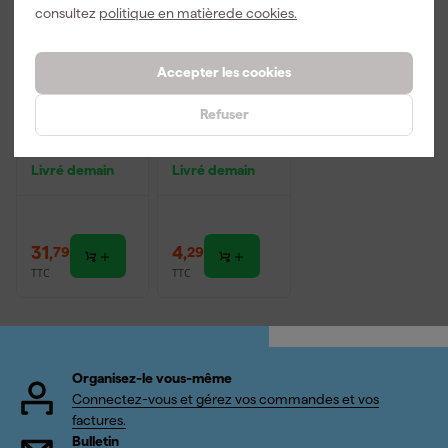
consultez
politique en matièrede cookies.
Accepter les cookies
Festool
3M 9322+
Refuser
Festool -
Masque anti-
UVEX
poussière
Lunettes de
Aura - FFP2 -
Livré demain
Livré demain
protection
Sans entretien
- Plissé - Avec
soupape
d'expiration
31
,
4
,
79
29
TTC
TTC
Organisez-le vous-même
Connectez-vous et gérez vos commandes et vos
factures.
Bulletin