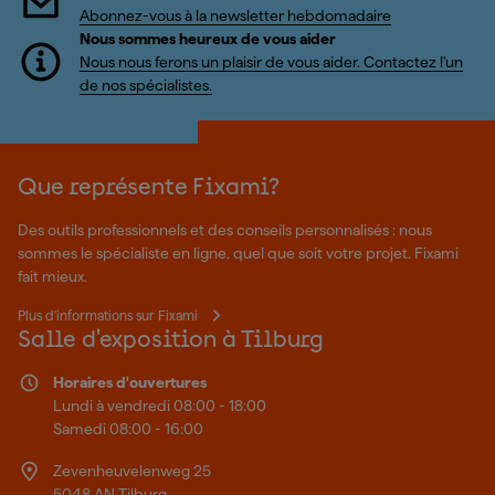
Abonnez-vous à la newsletter hebdomadaire
Nous sommes heureux de vous aider
Nous nous ferons un plaisir de vous aider. Contactez l'un
de nos spécialistes.
Que représente Fixami?
Des outils professionnels et des conseils personnalisés : nous
sommes le spécialiste en ligne, quel que soit votre projet. Fixami
fait mieux.
Plus d'informations sur Fixami
Salle d'exposition à Tilburg
Horaires d'ouvertures
Lundi à vendredi 08:00 - 18:00
Samedi 08:00 - 16:00
Zevenheuvelenweg 25
5048 AN Tilburg