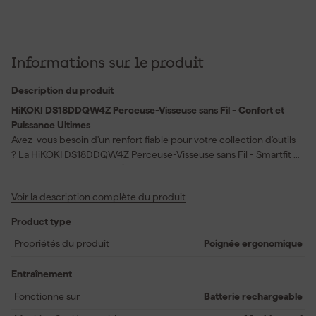
Informations sur le produit
Description du produit
HiKOKI DS18DDQW4Z Perceuse-Visseuse sans Fil - Confort et
Puissance Ultimes
Avez-vous besoin d'un renfort fiable pour votre collection d'outils
? La HiKOKI DS18DDQW4Z Perceuse-Visseuse sans Fil - Smartfit -
18V est votre partenaire. Équipée d'une batterie 18V MULTI-VOLT,
cet outil apporte non seulement de la puissance à votre projet,
Voir la description complète du produit
mais offre aussi un grand confort d'utilisation grâce à sa poignée
softgrip. Que vous perciez du bois avec une capacité allant
Product type
jusqu'à 36 mm ou du métal jusqu'à 13 mm, cette machine offre un
couple de serrage maximal de 55 Newton et une vitesse à vide
Propriétés du produit
Poignée ergonomique
impressionnante de 1700 tours par minute. La flexibilité d'un
mandrin avec une capacité allant jusqu'à 13 mm rend cette
Entraînement
perceuse-visseuse idéale pour tout professionnel souhaitant
Fonctionne sur
Batterie rechargeable
travailler de manière fluide et efficace, à chaque utilisation. Faites