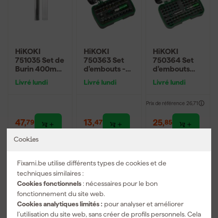
HiKOKI
HiKOKI
HiKOKI
751035 Set de
750363 Set
750364 Set
Burin 400mm
d'embouts -
d'embouts
- (Plat,Pointu
(Jeu de 32pcs)
(Jeu de
Livré lundi
Livré lundi
Livré lundi
et large) -
60pcs)
SDS+MAX
Prix de référence
26,71
47
,
13
,
25
,
79
47
85
TTC
TTC
TTC
Cookies
Fixami.be utilise différents types de cookies et de
techniques similaires :
Cookies fonctionnels
: nécessaires pour le bon
fonctionnement du site web.
Cookies analytiques limités :
pour analyser et améliorer
l’utilisation du site web, sans créer de profils personnels. Cela