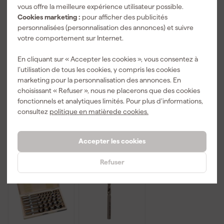
vous offre la meilleure expérience utilisateur possible.
Cookies marketing :
pour afficher des publicités
personnalisées (personnalisation des annonces) et suivre
HiKOKI
HiKOKI
HiKOKI
votre comportement sur Internet.
750361 Jeu de
751874
781995
18 embouts
Adaptateur
Cassette de 6
En cliquant sur « Accepter les cookies », vous consentez à
dans un
d'embout à
mèches
Livré lundi
Livré lundi
Livré lundi
l’utilisation de tous les cookies, y compris les cookies
coffret - 75
1/4" six pans
torses à bois -
marketing pour la personnalisation des annonces. En
mm
(avec bille)
(10/12/14/16/
Prix de référence
21,83
choisissant « Refuser », nous ne placerons que des cookies
18/20 x
Prix conseillé
74,00
-11%
460mm)
fonctionnels et analytiques limités. Pour plus d’informations,
19
,
11
,
39
,
24
79
44
consultez
politique en matièrede cookies.
TTC
TTC
TTC
Accepter les cookies
Refuser