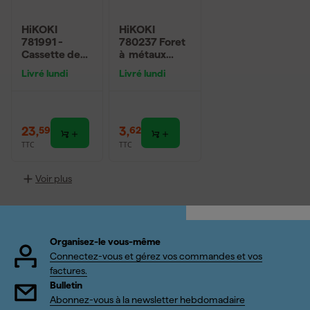
HiKOKI
HiKOKI
781991 -
780237 Foret
Cassette de
à métaux
mèches
HSS-G - DIN
Livré lundi
Livré lundi
torses à bois
338 - Ø 6,8
(6pcs) -
mm
(6/8/10/12/14
/16 x 230mm)
23
,
3
,
59
62
TTC
TTC
Voir plus
Organisez-le vous-même
Connectez-vous et gérez vos commandes et vos
factures.
Bulletin
Abonnez-vous à la newsletter hebdomadaire