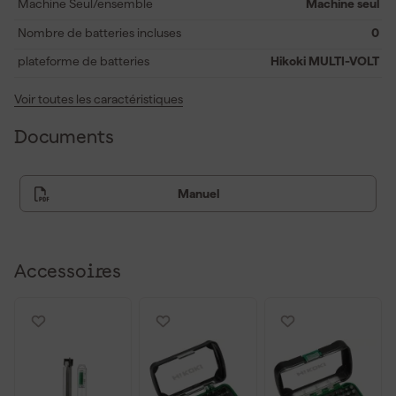
de nouveaux pas dans l'artisanat et découvrez comment cette
Machine Seul/ensemble
Machine seul
machine polyvalente rendra vos travaux plus intelligents et
Nombre de batteries incluses
0
meilleurs.
plateforme de batteries
Hikoki MULTI-VOLT
Voir toutes les caractéristiques
Documents
Manuel
Accessoires