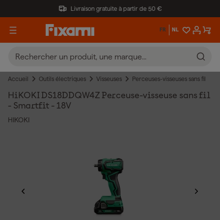
Livraison gratuite à partir de 50 €
FR
NL
Accueil
Outils électriques
Visseuses
Perceuses-visseuses sans fil
HiKOKI DS18DDQW4Z Perceuse-visseuse sans fil
- Smartfit - 18V
HIKOKI