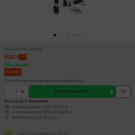
Prix de référence
565,45
528
,
32
-6%
TTC
Livré demain
Nouveau
Ce produit est nouveau dans notre assortiment.
Ajouter au panier
Encore du 2 disponible
Livraison gratuite à partir de 50 €
Commandez avant 22h, livré demain
Délai de retour de 30 jours
Fixami est certifié par Kiyoh