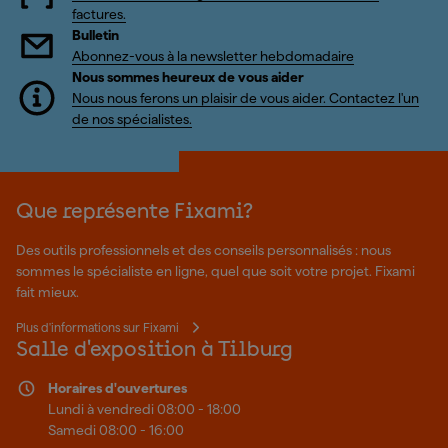
factures.
Bulletin
Abonnez-vous à la newsletter hebdomadaire
Nous sommes heureux de vous aider
Nous nous ferons un plaisir de vous aider. Contactez l'un
de nos spécialistes.
Que représente Fixami?
Des outils professionnels et des conseils personnalisés : nous
sommes le spécialiste en ligne, quel que soit votre projet. Fixami
fait mieux.
Plus d'informations sur Fixami
Salle d'exposition à Tilburg
Horaires d'ouvertures
Lundi à vendredi 08:00 - 18:00
Samedi 08:00 - 16:00