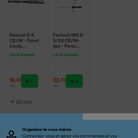
Festool D 4
Festool HSS D
CE/W - Foret
5/52 CE/M-
à bois
Set - Foret
hélicoïdal
hélicoïdal
Livré demain
Livré demain
18
,
22
,
32
70
TTC
TTC
Voir plus
Organisez-le vous-même
Connectez-vous et gérez vos commandes et vos