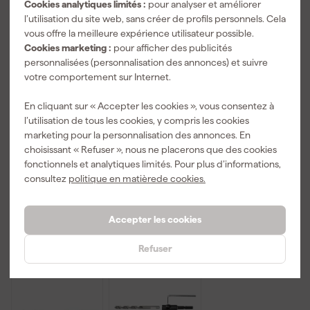
Cookies analytiques limités :
pour analyser et améliorer
l’utilisation du site web, sans créer de profils personnels. Cela
vous offre la meilleure expérience utilisateur possible.
Cookies marketing :
pour afficher des publicités
personnalisées (personnalisation des annonces) et suivre
votre comportement sur Internet.
Festool BKS
Festool BH 60
Festool D 3
En cliquant sur « Accepter les cookies », vous consentez à
SYS3 25mm -
CE-Imp -
CE/W - Foret
l’utilisation de tous les cookies, y compris les cookies
Coffret à
Porte-
à bois
marketing pour la personnalisation des annonces. En
embouts
embouts
hélicoïdal
Livré demain
Livré demain
Livré demain
choisissant « Refuser », nous ne placerons que des cookies
magnétique
fonctionnels et analytiques limités. Pour plus d’informations,
Prix de référence
21,86
consultez
politique en matièrede cookies.
36
,
21
,
18
,
32
12
49
TTC
TTC
TTC
Accepter les cookies
Refuser