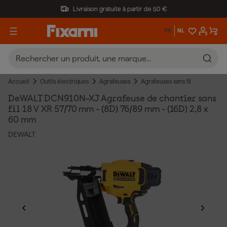
Livraison gratuite à partir de 50 €
FR
NL
Accueil
Outils électriques
Agrafeuses
Agrafeuses sans fil
DeWALT DCN910N-XJ Agrafeuse de chantier sans
fil 18 V XR 57/70 mm - (8D) 76/89 mm - (16D) 2,8 x
60 mm
DEWALT