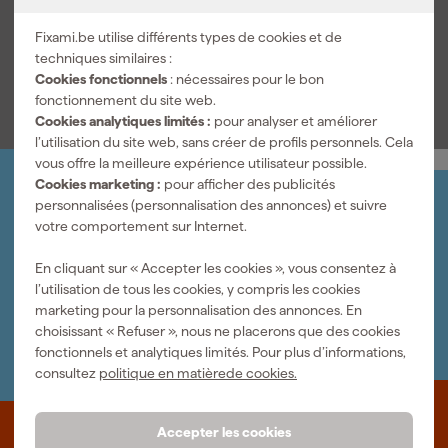
ni compresseur, ce qui vous donne une liberté de mouvement
Contenu du magasin
28
Fixami.be utilise différents types de cookies et de
supplémentaire lors des travaux de montage en hauteur ou dans
techniques similaires :
des espaces restreints. Ce cloueur de construction sur batterie
Voir toutes les caractéristiques
Cookies fonctionnels
: nécessaires pour le bon
s’intègre parfaitement à l’outillage de fixation professionnel pour
fonctionnement du site web.
la menuiserie, les coffrages et les constructions temporaires en
Cookies analytiques limités :
pour analyser et améliorer
bois, où la rapidité et une finition soignée sont essentielles.
l’utilisation du site web, sans créer de profils personnels. Cela
vous offre la meilleure expérience utilisateur possible.
Cookies marketing :
pour afficher des publicités
Organisez-le vous-même
personnalisées (personnalisation des annonces) et suivre
Connectez-vous et gérez vos commandes et vos
votre comportement sur Internet.
factures.
Bulletin
En cliquant sur « Accepter les cookies », vous consentez à
Abonnez-vous à la newsletter hebdomadaire
l’utilisation de tous les cookies, y compris les cookies
Nous sommes heureux de vous aider
marketing pour la personnalisation des annonces. En
Nous nous ferons un plaisir de vous aider. Contactez l'un
choisissant « Refuser », nous ne placerons que des cookies
de nos spécialistes.
fonctionnels et analytiques limités. Pour plus d’informations,
consultez
politique en matièrede cookies.
Accepter les cookies
Que représente Fixami?