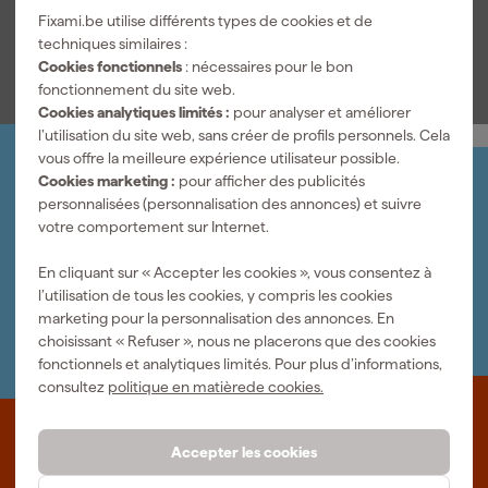
tels que le montage d'accessoires dans les salles de bains, les
Fixami.be utilise différents types de cookies et de
cuisines et d'autres pièces où un perçage précis dans le carrelage
Voir toutes les caractéristiques
techniques similaires :
est nécessaire.
Cookies fonctionnels
: nécessaires pour le bon
fonctionnement du site web.
Cookies analytiques limités :
pour analyser et améliorer
l’utilisation du site web, sans créer de profils personnels. Cela
vous offre la meilleure expérience utilisateur possible.
Cookies marketing :
pour afficher des publicités
Organisez-le vous-même
personnalisées (personnalisation des annonces) et suivre
Connectez-vous et gérez vos commandes et vos
votre comportement sur Internet.
factures.
Bulletin
En cliquant sur « Accepter les cookies », vous consentez à
Abonnez-vous à la newsletter hebdomadaire
l’utilisation de tous les cookies, y compris les cookies
Nous sommes heureux de vous aider
marketing pour la personnalisation des annonces. En
Nous nous ferons un plaisir de vous aider. Contactez l'un
choisissant « Refuser », nous ne placerons que des cookies
de nos spécialistes.
fonctionnels et analytiques limités. Pour plus d’informations,
consultez
politique en matièrede cookies.
Que représente Fixami?
Accepter les cookies
Des outils professionnels et des conseils personnalisés : nous