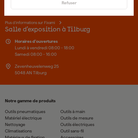
Refuser
sommes le spécialiste en ligne, quel que soit votre projet. Fixami
fait mieux.
Plus d'informations sur Fixami
Salle d'exposition à Tilburg
Horaires d'ouvertures
Lundi à vendredi 08:00 - 18:00
Samedi 08:00 - 16:00
Zevenheuvelenweg 25
5048 AN Tilburg
Notre gamme de produits
Outils pneumatiques
Outils à main
Matériel électrique
Outils de mesure
Nettoyage
Outils électriques
Climatisations
Outil sans-fil
Matériaux de fixation
Accessoires