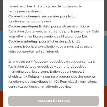
Numéro d'article
423232
de manière contrôlée et obtenez davantage de précision à
Fixami.be utilise différents types de cookies et de
chaque tâche.
techniques similaires :
Voir toutes les caractéristiques
Cookies fonctionnels
: nécessaires pour le bon
fonctionnement du site web.
Cookies analytiques limités :
pour analyser et améliorer
l’utilisation du site web, sans créer de profils personnels. Cela
vous offre la meilleure expérience utilisateur possible.
Cookies marketing :
pour afficher des publicités
Organisez-le vous-même
personnalisées (personnalisation des annonces) et suivre
Connectez-vous et gérez vos commandes et vos
votre comportement sur Internet.
factures.
Bulletin
En cliquant sur « Accepter les cookies », vous consentez à
Abonnez-vous à la newsletter hebdomadaire
l’utilisation de tous les cookies, y compris les cookies
Nous sommes heureux de vous aider
marketing pour la personnalisation des annonces. En
Nous nous ferons un plaisir de vous aider. Contactez l'un
choisissant « Refuser », nous ne placerons que des cookies
de nos spécialistes.
fonctionnels et analytiques limités. Pour plus d’informations,
consultez
politique en matièrede cookies.
Que représente Fixami?
Accepter les cookies