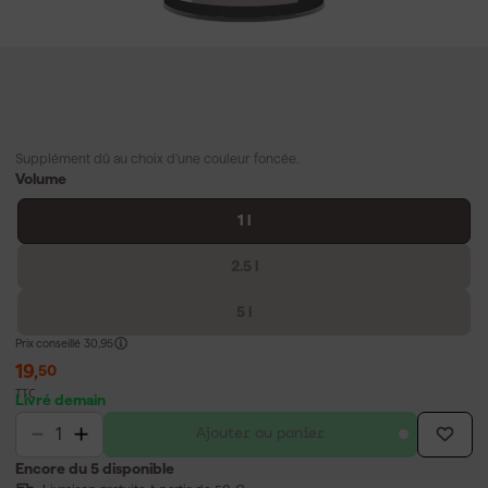
Supplément dû au choix d'une couleur foncée.
Volume
1 l
2.5 l
5 l
Prix conseillé
30,95
19
,
50
TTC
Livré demain
Ajouter au panier
Encore du 5 disponible