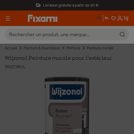
Livraison gratuite à partir de 50 €
FR
NL
Accueil
Peinture & fournitures
Peinture
Peinture murale
Wijzonol Peinture murale pour l'extérieur
WIJZONOL