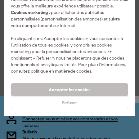
vous offre la meilleure expérience utilisateur possible.
Cookies marketing :
pour afficher des publicités
personnalisées (personnalisation des annonces) et suivre
votre comportement sur Internet.
PrimaCover
Evapo
En cliquant sur « Accepter les cookies », vous consentez à
900040 voile
de protection
l’utilisation de tous les cookies, y compris les cookies
Livré demain
perméable à
marketing pour la personnalisation des annonces. En
la vapeur - 25
choisissant « Refuser », nous ne placerons que des cookies
x 1 m
Prix conseillé
67,59
fonctionnels et analytiques limités. Pour plus d’informations,
consultez
politique en matièrede cookies.
53
,
44
TTC
Accepter les cookies
Refuser
Organisez-le vous-même
Connectez-vous et gérez vos commandes et vos
factures.
Bulletin
Abonnez-vous à la newsletter hebdomadaire