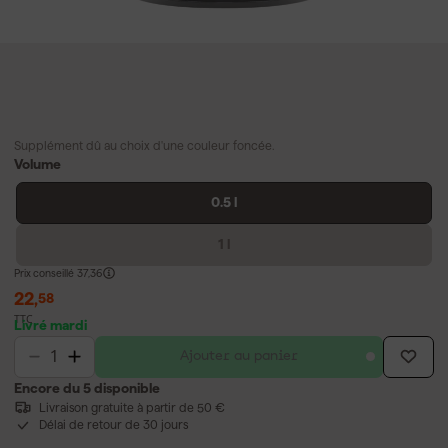
Supplément dû au choix d'une couleur foncée.
Volume
0.5 l
1 l
Prix conseillé
37,36
22
,
58
TTC
Livré mardi
Ajouter au panier
Encore du 5 disponible
Livraison gratuite à partir de 50 €
Délai de retour de 30 jours