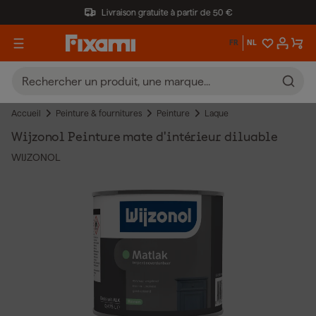
Livraison gratuite à partir de 50 €
FR
NL
Accueil
Peinture & fournitures
Peinture
Laque
Wijzonol Peinture mate d'intérieur diluable
WIJZONOL