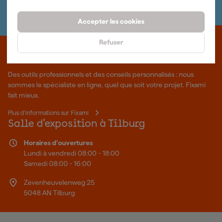
de nos spécialistes.
Accepter les cookies
Refuser
Que représente Fixami?
Des outils professionnels et des conseils personnalisés : nous
sommes le spécialiste en ligne, quel que soit votre projet. Fixami
fait mieux.
Plus d'informations sur Fixami
Salle d'exposition à Tilburg
Horaires d'ouvertures
Lundi à vendredi 08:00 - 18:00
Samedi 08:00 - 16:00
Zevenheuvelenweg 25
5048 AN Tilburg