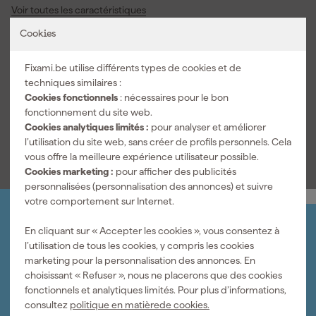
Voir toutes les caractéristiques
Cookies
Documents
Fixami.be utilise différents types de cookies et de
techniques similaires :
Fiche technique
Cookies fonctionnels
: nécessaires pour le bon
fonctionnement du site web.
Fiche de sécurité
Cookies analytiques limités :
pour analyser et améliorer
l’utilisation du site web, sans créer de profils personnels. Cela
vous offre la meilleure expérience utilisateur possible.
Cookies marketing :
pour afficher des publicités
personnalisées (personnalisation des annonces) et suivre
votre comportement sur Internet.
Organisez-le vous-même
En cliquant sur « Accepter les cookies », vous consentez à
Connectez-vous et gérez vos commandes et vos
l’utilisation de tous les cookies, y compris les cookies
factures.
marketing pour la personnalisation des annonces. En
Bulletin
choisissant « Refuser », nous ne placerons que des cookies
Abonnez-vous à la newsletter hebdomadaire
fonctionnels et analytiques limités. Pour plus d’informations,
Nous sommes heureux de vous aider
consultez
politique en matièrede cookies.
Nous nous ferons un plaisir de vous aider. Contactez l'un