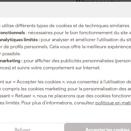
Mélangé par couleur
 utilise différents types de cookies et de techniques similaires 
fonctionnels
: nécessaires pour le bon fonctionnement du site 
0.25 l
nalytiques limités :
pour analyser et améliorer l’utilisation du s
r de profils personnels. Cela vous offre la meilleure expérienc
r possible.
marketing :
pour afficher des publicités personnalisées (person
8712952074900
ces) et suivre votre comportement sur Internet.
361848
nt sur « Accepter les cookies », vous consentez à l’utilisation de
10062000002
y compris les cookies marketing pour la personnalisation des 
ssant « Refuser », nous ne placerons que des cookies fonctionn
es limités. Pour plus d’informations, consultez
politique en mat
 (phrases H)
Refuser
Accepter les cookies