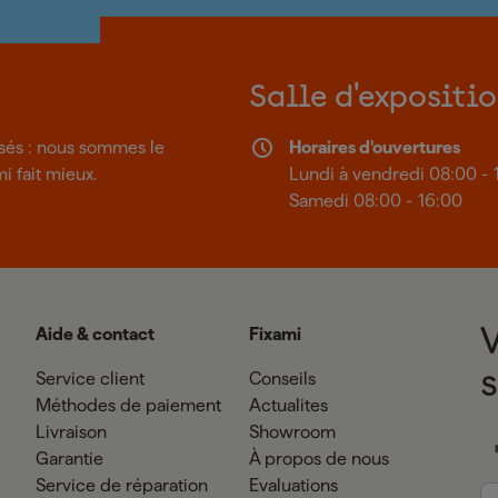
Salle d'expositi
isés : nous sommes le
Horaires d'ouvertures
mi fait mieux.
Lundi à vendredi 08:00 - 
Samedi 08:00 - 16:00
Aide & contact
Fixami
Service client
Conseils
Méthodes de paiement
Actualites
Livraison
Showroom
Garantie
À propos de nous
Service de réparation
Evaluations