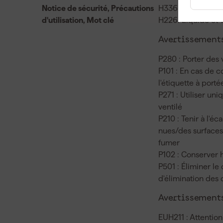
Notice de sécurité, Précautions
H336 : Peut prov
d'utilisation, Mot clé
H226: Liquide et 
Avertissements
P280 : Porter des
P101 : En cas de c
l'étiquette à port
P271 : Utiliser un
ventilé
P210 : Tenir à l'é
nues/des surfaces 
fumer
P102 : Conserver 
P501 : Éliminer le
d'élimination des 
Avertissements
EUH211 : Attention