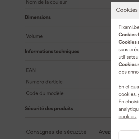
Nom de la couleur
Cookies
Dimensions
Fixami.be
Cookies 
Volume
Cookies a
sans crée
Informations techniques
utilisateu
Cookies 
EAN
des annon
Numéro d'article
En cliqua
Code du modèle
cookies, 
En choisi
Sécurité des produits
analytiqu
cookies.
Consignes de sécurité
Avertissements