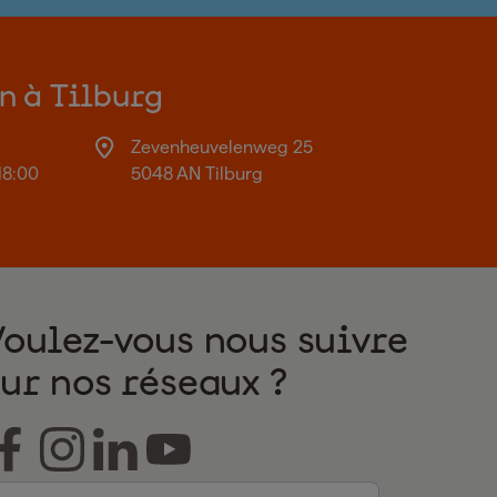
on à Tilburg
Zevenheuvelenweg 25
18:00
5048 AN Tilburg
Voulez-vous nous suivre
sur nos réseaux ?