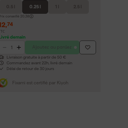
0.5 l
0.25 l
1 l
2.5 l
rix conseillé
20,38
12
,
74
TTC
Livré demain
Ajouter au panier
Livraison gratuite à partir de 50 €
Commandez avant 22h, livré demain
Délai de retour de 30 jours
Fixami est certifié par Kiyoh