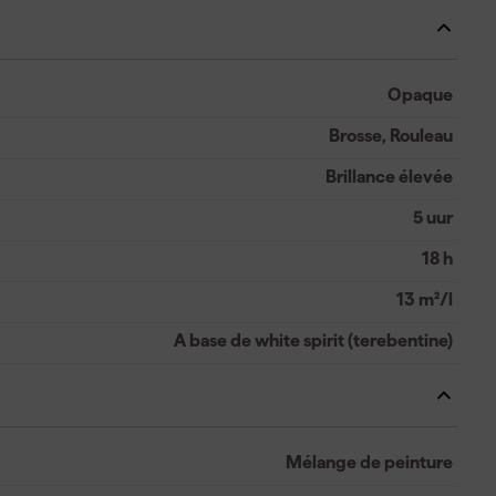
Opaque
Brosse, Rouleau
Brillance élevée
5 uur
18 h
13 m²/l
A base de white spirit (terebentine)
Mélange de peinture