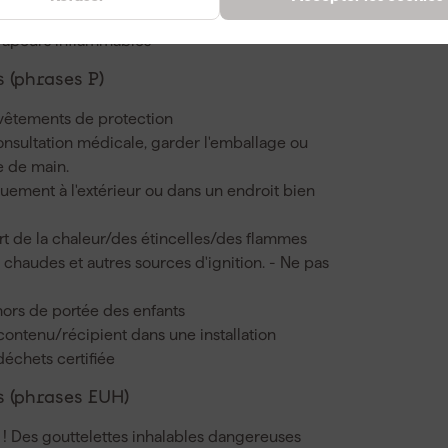
oquer somnolence ou vertiges
vapeurs inflammables
 (phrases P)
 vêtements de protection
onsultation médicale, garder l'emballage ou
ée de main.
iquement à l'extérieur ou dans un endroit bien
cart de la chaleur/des étincelles/des flammes
chaudes et autres sources d'ignition. - Ne pas
hors de portée des enfants
 contenu/récipient dans une installation
déchets certifiée
 (phrases EUH)
 ! Des gouttelettes inhalables dangereuses