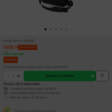
Prix de référence
2 285
1 523
,
15
762 réduction
TTC
Livré demain
Nouveau
Ce produit est nouveau dans notre assortiment.
Ajouter au panier
Encore du 2 disponible
Livraison gratuite à partir de 50 €
Commandez avant 22h, livré demain
Délai de retour de 30 jours
Fixami est certifié par Kiyoh