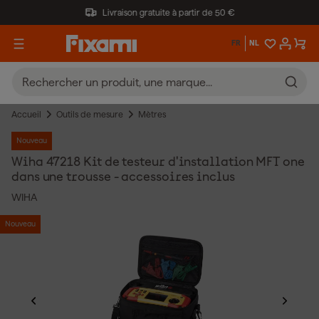
Livraison gratuite à partir de 50 €
FR
NL
Accueil
Outils de mesure
Mètres
Nouveau
Wiha 47218 Kit de testeur d'installation MFT one
dans une trousse - accessoires inclus
WIHA
Nouveau