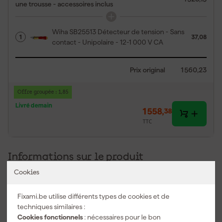
une trousse - accessoires inclus
Wiha SB25513 Détecteur de tension - Sans
1
37,08
contact - Unipolaire - 12-1 000 V CA
Prix original
1 560,23
Offre groupée : 1,85
Livré demain
1 558
,
38
TTC
Informations sur le produit
Cookies
Description du produit
Wiha 47218 Testeur d'installation set MFT one en étui - incl.
Fixami.be utilise différents types de cookies et de
accessoires
techniques similaires :
Vous travaillez plus rapidement et plus clairement avec ce
Cookies fonctionnels
: nécessaires pour le bon
testeur d'installation pour installations fixes. Le Wiha 47218 Testeur