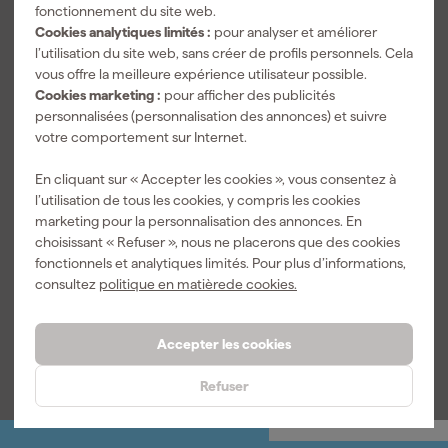
fonctionnement du site web.
d'installation set MFT one en étui - incl. accessoires vous aide
Cookies analytiques limités :
pour analyser et améliorer
avec une connexion intelligente à l'application et une
l’utilisation du site web, sans créer de profils personnels. Cela
Voir la description complète du produit
documentation numérique claire. Vous préparez le test avec
vous offre la meilleure expérience utilisateur possible.
l'application Sparkify et effectuez les mesures de manière
Caractéristiques
Cookies marketing :
pour afficher des publicités
intuitive avec la molette sur l'appareil. Ensuite, vous envoyez les
personnalisées (personnalisation des annonces) et suivre
résultats sans contact via NFC et vous connectez tout
Catégorie de surtension
CAT III
votre comportement sur Internet.
directement au bon circuit électrique. La fonction de test
Tension maximale
1200 V
automatique regroupe de nombreuses mesures standard dans
En cliquant sur « Accepter les cookies », vous consentez à
un seul flux de travail sûr. Aussi l'indication claire bon ou mauvais
Tension sur courant alternatif -
550 V
l’utilisation de tous les cookies, y compris les cookies
vous donne rapidement des repères pendant le travail. Dans
AC
marketing pour la personnalisation des annonces. En
l'étui, vous gardez l'appareil et les accessoires bien ensemble.
choisissant « Refuser », nous ne placerons que des cookies
Tension sur courant continu -
1000 V
Cela en fait un choix pratique pour les électriciens qui souhaitent
fonctionnels et analytiques limités. Pour plus d’informations,
DC
contrôler les installations selon les normes VDE en vigueur avec
consultez
politique en matièrede cookies.
un testeur d'installation moderne et un multimètre.
Valeur IP
IP42
Voir toutes les caractéristiques
Accepter les cookies
Refuser