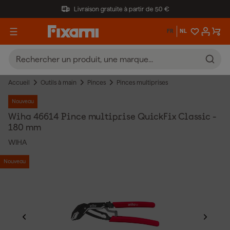
Livraison gratuite à partir de 50 €
FR
NL
Accueil
Outils à main
Pinces
Pinces multiprises
Nouveau
Wiha 46614 Pince multiprise QuickFix Classic -
180 mm
WIHA
Nouveau