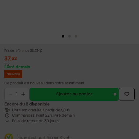
Prix de référence
38,23
37
,
62
TTC
Livré demain
Nouveau
Ce produit est nouveau dans notre assortiment.
Ajouter au panier
Encore du 2 disponible
Livraison gratuite à partir de 50 €
Commandez avant 22h, livré demain
Délai de retour de 30 jours
Fixami est certifié par Kiyoh