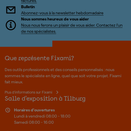
factures.
Bulletin
Abonnez-vous à la newsletter hebdomadaire
Nous sommes heureux de vous aider
Nous nous ferons un plaisir de vous aider. Contactez l'un
de nos spécialistes.
Que représente Fixami?
Des outils professionnels et des conseils personnalisés : nous
sommes le spécialiste en ligne, quel que soit votre projet. Fixami
fait mieux.
Plus d'informations sur Fixami
Salle d'exposition à Tilburg
Horaires d'ouvertures
Lundi à vendredi 08:00 - 18:00
Samedi 08:00 - 16:00