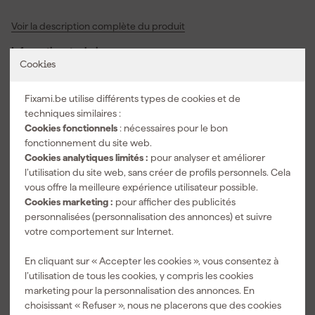
une seule pince. La tête fine et l'articulation intelligente vous
Voir la description complète du produit
donnent plus d'espace dans les installations exiguës. Cela rend
cet outil pratique pour les travaux d'installation et d'entretien. Les
Informations techniques
poignées en plastique antidérapantes vous offrent beaucoup de
Cookies
contrôle, même si vos mains sont mouillées ou lorsque la surface
EAN
4010995466145
est grasse. La protection anti-pincement vous aide à travailler en
Numéro d'article
424496
Fixami.be utilise différents types de cookies et de
toute sécurité sans coincement. Grâce aux dents trempées, vous
techniques similaires :
conservez également après de nombreuses utilisations une prise
Code du modèle
46614
Cookies fonctionnels
: nécessaires pour le bon
ferme. Vous obtenez ainsi une pince multiprise qui fonctionne
fonctionnement du site web.
agréablement et qui est bien utilisable dans les travaux de
Contenu du colis
Cookies analytiques limités :
pour analyser et améliorer
bricolage quotidiens.
1x Wiha 46614 Pince multiprise QuickFix Classic
l’utilisation du site web, sans créer de profils personnels. Cela
vous offre la meilleure expérience utilisateur possible.
Voir toutes les caractéristiques
Cookies marketing :
pour afficher des publicités
personnalisées (personnalisation des annonces) et suivre
votre comportement sur Internet.
Accessoires
En cliquant sur « Accepter les cookies », vous consentez à
l’utilisation de tous les cookies, y compris les cookies
marketing pour la personnalisation des annonces. En
choisissant « Refuser », nous ne placerons que des cookies