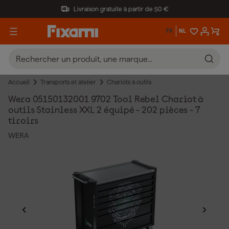
Livraison gratuite à partir de 50 €
FR
NL
Accueil
Transports et atelier
Chariots à outils
Wera 05150132001 9702 Tool Rebel Chariot à
outils Stainless XXL 2 équipé - 202 pièces - 7
tiroirs
WERA