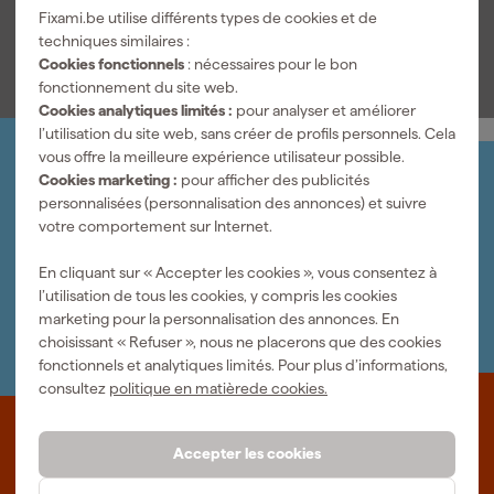
Fixami.be utilise différents types de cookies et de
outils reste stable pendant l’utilisation. Ce chariot d’atelier à tiroirs
Voir toutes les caractéristiques
techniques similaires :
offre un espace de rangement maximal et permet de travailler
Cookies fonctionnels
: nécessaires pour le bon
efficacement à chaque tâche.
fonctionnement du site web.
Cookies analytiques limités :
pour analyser et améliorer
l’utilisation du site web, sans créer de profils personnels. Cela
vous offre la meilleure expérience utilisateur possible.
Organisez-le vous-même
Cookies marketing :
pour afficher des publicités
Connectez-vous et gérez vos commandes et vos
personnalisées (personnalisation des annonces) et suivre
factures.
votre comportement sur Internet.
Bulletin
Abonnez-vous à la newsletter hebdomadaire
En cliquant sur « Accepter les cookies », vous consentez à
Nous sommes heureux de vous aider
l’utilisation de tous les cookies, y compris les cookies
Nous nous ferons un plaisir de vous aider. Contactez l'un
marketing pour la personnalisation des annonces. En
de nos spécialistes.
choisissant « Refuser », nous ne placerons que des cookies
fonctionnels et analytiques limités. Pour plus d’informations,
consultez
politique en matièrede cookies.
Que représente Fixami?
Accepter les cookies
Des outils professionnels et des conseils personnalisés : nous