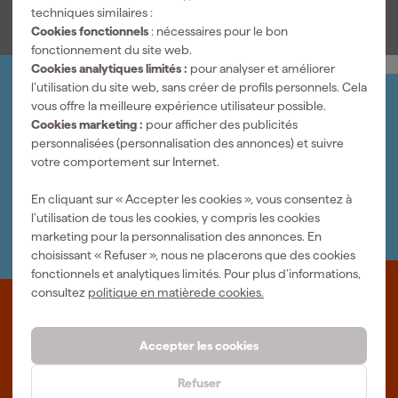
techniques similaires :
Cookies fonctionnels
: nécessaires pour le bon
fonctionnement du site web.
Cookies analytiques limités :
pour analyser et améliorer
l’utilisation du site web, sans créer de profils personnels. Cela
Organisez-le vous-même
vous offre la meilleure expérience utilisateur possible.
Connectez-vous et gérez vos commandes et vos
Cookies marketing :
pour afficher des publicités
factures.
personnalisées (personnalisation des annonces) et suivre
Bulletin
votre comportement sur Internet.
Abonnez-vous à la newsletter hebdomadaire
Nous sommes heureux de vous aider
En cliquant sur « Accepter les cookies », vous consentez à
Nous nous ferons un plaisir de vous aider. Contactez l'un
l’utilisation de tous les cookies, y compris les cookies
de nos spécialistes.
marketing pour la personnalisation des annonces. En
choisissant « Refuser », nous ne placerons que des cookies
fonctionnels et analytiques limités. Pour plus d’informations,
consultez
politique en matièrede cookies.
Que représente Fixami?
Accepter les cookies
Des outils professionnels et des conseils personnalisés : nous
sommes le spécialiste en ligne, quel que soit votre projet. Fixami
Refuser
fait mieux.