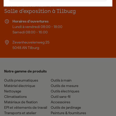
Plus d'informations sur Fixami
Salle d'exposition à Tilburg
Horaires d'ouvertures
Lundi à vendredi 08:00 - 18:00
Samedi 08:00 - 16:00
Zevenheuvelenweg 25
5048 AN Tilburg
Notre gamme de produits
Outils pneumatiques
Outils à main
Matériel électrique
Outils de mesure
Nettoyage
Outils électriques
Climatisations
Outil sans-fil
Matériaux de fixation
Accessoires
EPI et vêtements de travail
Outils de jardinage
Transports et atelier
Peinture & fournitures