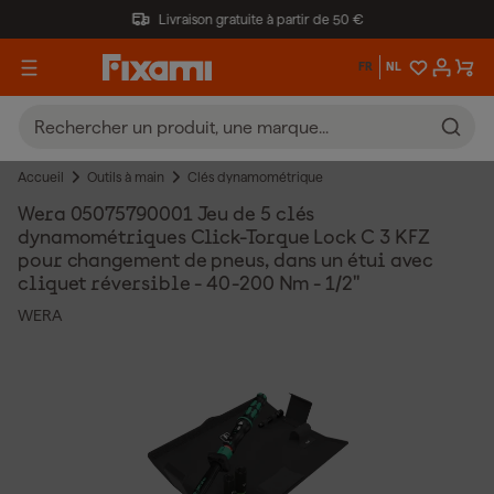
Livraison gratuite à partir de 50 €
FR
NL
Accueil
Outils à main
Clés dynamométrique
Wera 05075790001 Jeu de 5 clés
dynamométriques Click-Torque Lock C 3 KFZ
pour changement de pneus, dans un étui avec
cliquet réversible - 40-200 Nm - 1/2"
WERA