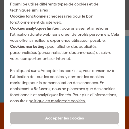
Fixami.be utilise différents types de cookies et de
dans un étui en tissu robuste qui se déplie entièrement afin que
Voir toutes les caractéristiques
techniques similaires :
votre outillage soit directement accessible. Ainsi, vous travaillez
Cookies fonctionnels
: nécessaires pour le bon
efficacement et de manière contrôlée lors de chaque
fonctionnement du site web.
changement de pneus ou opération d'entretien sur votre
Cookies analytiques limités :
pour analyser et améliorer
véhicule.
l’utilisation du site web, sans créer de profils personnels. Cela
vous offre la meilleure expérience utilisateur possible.
Organisez-le vous-même
Cookies marketing :
pour afficher des publicités
Connectez-vous et gérez vos commandes et vos
personnalisées (personnalisation des annonces) et suivre
factures.
votre comportement sur Internet.
Bulletin
Abonnez-vous à la newsletter hebdomadaire
En cliquant sur « Accepter les cookies », vous consentez à
Nous sommes heureux de vous aider
l’utilisation de tous les cookies, y compris les cookies
Nous nous ferons un plaisir de vous aider. Contactez l'un
marketing pour la personnalisation des annonces. En
de nos spécialistes.
choisissant « Refuser », nous ne placerons que des cookies
fonctionnels et analytiques limités. Pour plus d’informations,
consultez
politique en matièrede cookies.
Que représente Fixami?
Accepter les cookies
Des outils professionnels et des conseils personnalisés : nous