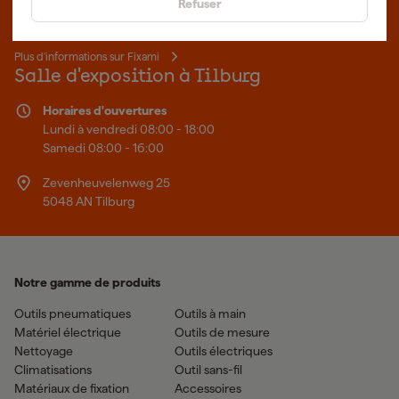
Refuser
sommes le spécialiste en ligne, quel que soit votre projet. Fixami
fait mieux.
Plus d'informations sur Fixami
Salle d'exposition à Tilburg
Horaires d'ouvertures
Lundi à vendredi 08:00 - 18:00
Samedi 08:00 - 16:00
Zevenheuvelenweg 25
5048 AN Tilburg
Notre gamme de produits
Outils pneumatiques
Outils à main
Matériel électrique
Outils de mesure
Nettoyage
Outils électriques
Climatisations
Outil sans-fil
Matériaux de fixation
Accessoires