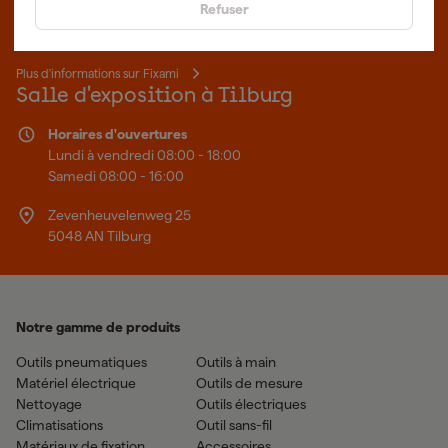
Refuser
sommes le spécialiste en ligne, quel que soit votre projet. Fixami
fait mieux.
Plus d'informations sur Fixami
Salle d'exposition à Tilburg
Horaires d'ouvertures
Lundi à vendredi 08:00 - 18:00
Samedi 08:00 - 16:00
Zevenheuvelenweg 25
5048 AN Tilburg
Notre gamme de produits
Outils pneumatiques
Outils à main
Matériel électrique
Outils de mesure
Nettoyage
Outils électriques
Climatisations
Outil sans-fil
Matériaux de fixation
Accessoires