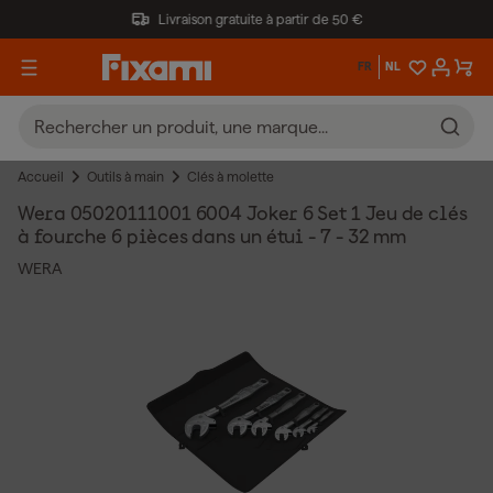
Livraison gratuite à partir de 50 €
FR
NL
Accueil
Outils à main
Clés à molette
Wera 05020111001 6004 Joker 6 Set 1 Jeu de clés
à fourche 6 pièces dans un étui - 7 - 32 mm
WERA