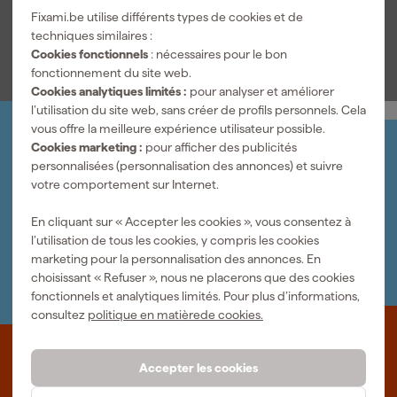
clé à portée de main pour un travail de serrage professionnel et
Fixami.be utilise différents types de cookies et de
pour vos projets de bricolage.
Voir toutes les caractéristiques
techniques similaires :
Cookies fonctionnels
: nécessaires pour le bon
fonctionnement du site web.
Cookies analytiques limités :
pour analyser et améliorer
l’utilisation du site web, sans créer de profils personnels. Cela
vous offre la meilleure expérience utilisateur possible.
Cookies marketing :
pour afficher des publicités
Organisez-le vous-même
personnalisées (personnalisation des annonces) et suivre
Connectez-vous et gérez vos commandes et vos
votre comportement sur Internet.
factures.
Bulletin
En cliquant sur « Accepter les cookies », vous consentez à
Abonnez-vous à la newsletter hebdomadaire
l’utilisation de tous les cookies, y compris les cookies
Nous sommes heureux de vous aider
marketing pour la personnalisation des annonces. En
Nous nous ferons un plaisir de vous aider. Contactez l'un
choisissant « Refuser », nous ne placerons que des cookies
de nos spécialistes.
fonctionnels et analytiques limités. Pour plus d’informations,
consultez
politique en matièrede cookies.
Que représente Fixami?
Accepter les cookies
Des outils professionnels et des conseils personnalisés : nous