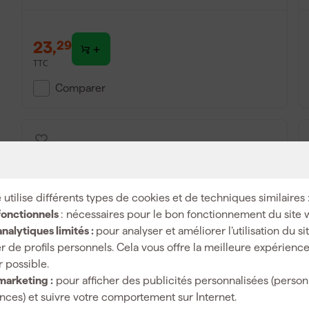
23
,
29
TTC
Comparer
 utilise différents types de cookies et de techniques similaires 
fonctionnels
: nécessaires pour le bon fonctionnement du site 
nalytiques limités :
pour analyser et améliorer l’utilisation du s
r de profils personnels. Cela vous offre la meilleure expérienc
r possible.
StealthMounts TM-BO18-BLK-4 Support
marketing :
pour afficher des publicités personnalisées (person
machine pour Bosch 18V - Noir - 4 pièces
ces) et suivre votre comportement sur Internet.