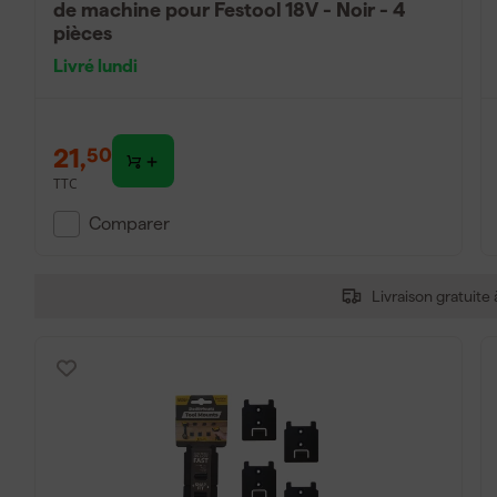
de machine pour Festool 18V - Noir - 4
pièces
Livré lundi
21
,
50
TTC
Comparer
Livraison gratuite