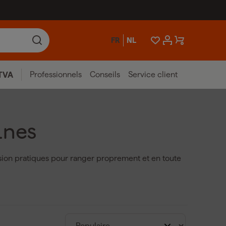
FR
NL
Professionnels
Conseils
Service client
TVA
ines
ion pratiques pour ranger proprement et en toute
ur le lieu de travail et garantissent que les
es supports pour machines sont :
ee
,
DeWALT
,
Festool
et
Bosch
.