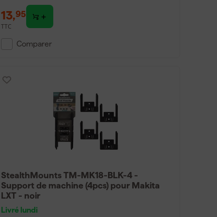
13
,
95
TTC
Comparer
StealthMounts TM-MK18-BLK-4 -
Support de machine (4pcs) pour Makita
LXT - noir
Livré lundi