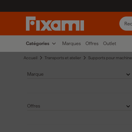
Catégories
Marques
Offres
Outlet
Accueil
Transports et atelier
Supports pour machines
Marque
StealthMounts
(15)
Offres
Milwaukee
(2)
Outlet
(2)