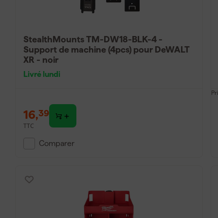
StealthMounts TM-DW18-BLK-4 -
Support de machine (4pcs) pour DeWALT
XR - noir
Livré lundi
Pr
16
,
39
TTC
Comparer