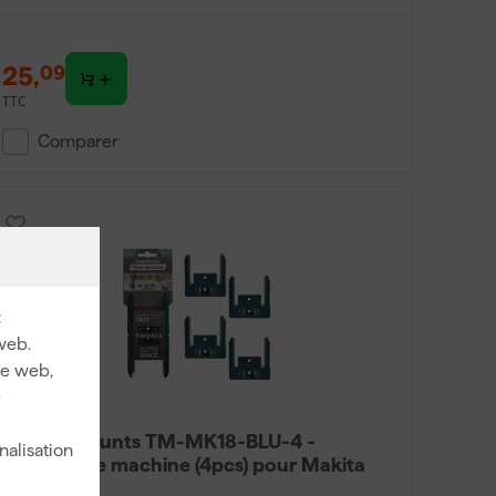
25
,
09
TTC
Comparer
:
web.
ite web,
e
StealthMounts TM-MK18-BLU-4 -
nalisation
Support de machine (4pcs) pour Makita
LXT - bleu