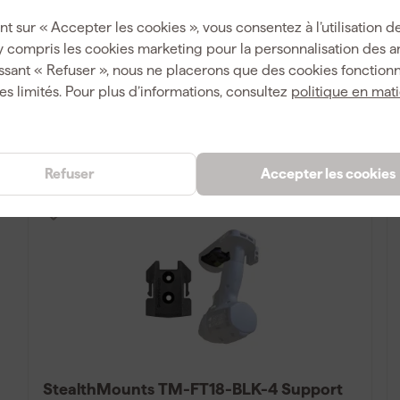
Livré lundi
nt sur « Accepter les cookies », vous consentez à l’utilisation de
y compris les cookies marketing pour la personnalisation des 
ssant « Refuser », nous ne placerons que des cookies fonctionn
23
,
49
es limités. Pour plus d’informations, consultez
politique en mat
TTC
Comparer
Refuser
Accepter les cookies
StealthMounts TM-FT18-BLK-4 Support