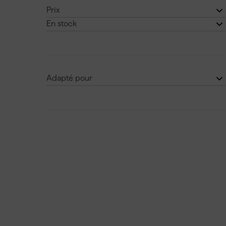
Prix
En stock
€
€
Non
(2)
Oui
(15)
Adapté pour
AEG & Ridgid
Bosch 18V
DeWALT XR
Festool 18V
Voir plus