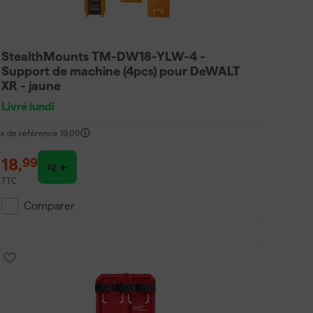
StealthMounts TM-DW18-YLW-4 -
Support de machine (4pcs) pour DeWALT
XR - jaune
Livré lundi
ix de référence
19,09
18
,
99
TTC
Comparer