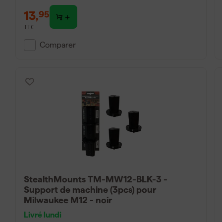
13
,
95
TTC
Comparer
StealthMounts TM-MW12-BLK-3 -
Support de machine (3pcs) pour
Milwaukee M12 - noir
Livré lundi