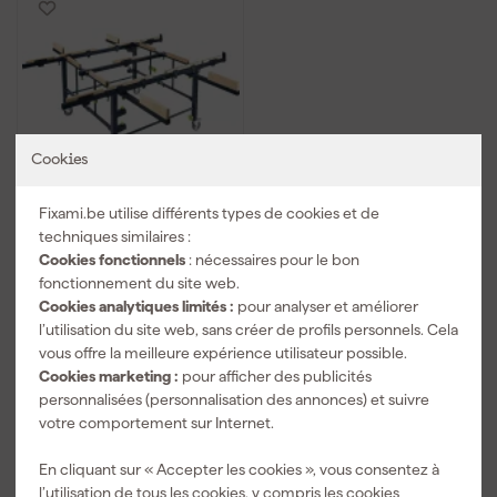
Cookies
Fixami.be utilise différents types de cookies et de
Festool STM 1800 -
techniques similaires :
Table mobile de sciage
et de travail
Cookies fonctionnels
: nécessaires pour le bon
fonctionnement du site web.
Livré dans 6 semaines
Cookies analytiques limités :
pour analyser et améliorer
l’utilisation du site web, sans créer de profils personnels. Cela
vous offre la meilleure expérience utilisateur possible.
1 770
,
04
Cookies marketing :
pour afficher des publicités
TTC
personnalisées (personnalisation des annonces) et suivre
votre comportement sur Internet.
Comparer
En cliquant sur « Accepter les cookies », vous consentez à
l’utilisation de tous les cookies, y compris les cookies