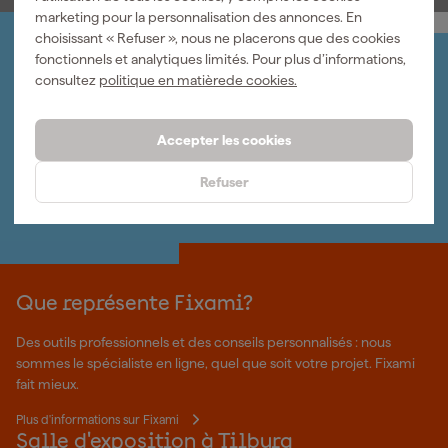
marketing pour la personnalisation des annonces. En
choisissant « Refuser », nous ne placerons que des cookies
fonctionnels et analytiques limités. Pour plus d’informations,
Organisez-le vous-même
consultez
politique en matièrede cookies.
Connectez-vous et gérez vos commandes et vos
factures.
Bulletin
Accepter les cookies
Abonnez-vous à la newsletter hebdomadaire
Nous sommes heureux de vous aider
Refuser
Nous nous ferons un plaisir de vous aider. Contactez l'un
de nos spécialistes.
Que représente Fixami?
Des outils professionnels et des conseils personnalisés : nous
sommes le spécialiste en ligne, quel que soit votre projet. Fixami
fait mieux.
Plus d'informations sur Fixami
Salle d'exposition à Tilburg