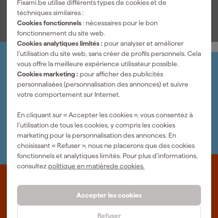
Fixami.be utilise différents types de cookies et de
Voir toutes les caractéristiques
travail. Ainsi, vous choisissez une échelle télescopique pratique
techniques similaires :
avec des accessoires astucieux pour travailler en toute sécurité et
Cookies fonctionnels
: nécessaires pour le bon
efficacement en hauteur.
fonctionnement du site web.
Cookies analytiques limités :
pour analyser et améliorer
l’utilisation du site web, sans créer de profils personnels. Cela
vous offre la meilleure expérience utilisateur possible.
Organisez-le vous-même
Cookies marketing :
pour afficher des publicités
Connectez-vous et gérez vos commandes et vos
personnalisées (personnalisation des annonces) et suivre
factures.
votre comportement sur Internet.
Bulletin
Abonnez-vous à la newsletter hebdomadaire
En cliquant sur « Accepter les cookies », vous consentez à
Nous sommes heureux de vous aider
l’utilisation de tous les cookies, y compris les cookies
Nous nous ferons un plaisir de vous aider. Contactez l'un
marketing pour la personnalisation des annonces. En
de nos spécialistes.
choisissant « Refuser », nous ne placerons que des cookies
fonctionnels et analytiques limités. Pour plus d’informations,
consultez
politique en matièrede cookies.
Que représente Fixami?
Accepter les cookies
Des outils professionnels et des conseils personnalisés : nous
sommes le spécialiste en ligne, quel que soit votre projet. Fixami
Refuser