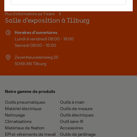
fait mieux.
Plus d'informations sur Fixami
Salle d'exposition à Tilburg
Horaires d'ouvertures
Lundi à vendredi 08:00 - 18:00
Samedi 08:00 - 16:00
Zevenheuvelenweg 25
5048 AN Tilburg
Notre gamme de produits
Outils pneumatiques
Outils à main
Matériel électrique
Outils de mesure
Nettoyage
Outils électriques
Climatisations
Outil sans-fil
Matériaux de fixation
Accessoires
EPI et vêtements de travail
Outils de jardinage