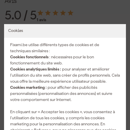
Avis
5.0
/ 5
1 avis
5 étoiles
1
Cookies
4 étoiles
0
3 étoiles
0
Fixami.be utilise différents types de cookies et de
2 étoiles
0
techniques similaires :
1 étoile
0
Cookies fonctionnels
: nécessaires pour le bon
5.0
vérifié
fonctionnement du site web.
Cookies analytiques limités :
pour analyser et améliorer
In een woord geweldig, superspul
l’utilisation du site web, sans créer de profils personnels. Cela
17/07/2021
vous offre la meilleure expérience utilisateur possible.
Publié sur notre site néerlandais.
Traduire
Cookies marketing :
pour afficher des publicités
personnalisées (personnalisation des annonces) et suivre
À propos de nos avis
votre comportement sur Internet.
En cliquant sur « Accepter les cookies », vous consentez à
Accessoires
l’utilisation de tous les cookies, y compris les cookies
marketing pour la personnalisation des annonces. En