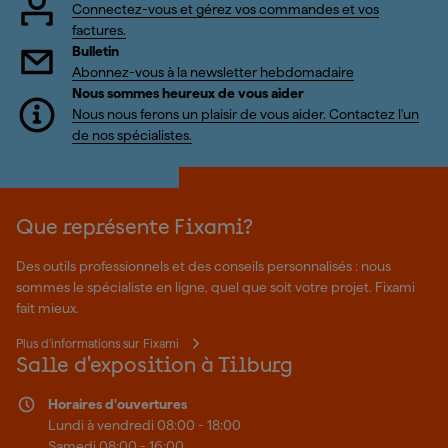
Connectez-vous et gérez vos commandes et vos
factures.
Bulletin
Abonnez-vous à la newsletter hebdomadaire
Nous sommes heureux de vous aider
Nous nous ferons un plaisir de vous aider. Contactez l'un
de nos spécialistes.
Que représente Fixami?
Des outils professionnels et des conseils personnalisés : nous
sommes le spécialiste en ligne, quel que soit votre projet. Fixami
fait mieux.
Plus d'informations sur Fixami
Salle d'exposition à Tilburg
Horaires d'ouvertures
Lundi à vendredi 08:00 - 18:00
Samedi 08:00 - 16:00