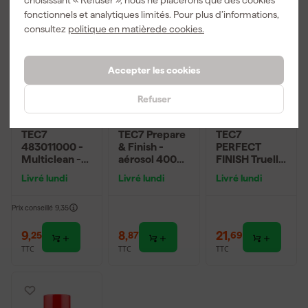
choisissant « Refuser », nous ne placerons que des cookies
fonctionnels et analytiques limités. Pour plus d’informations,
consultez
politique en matièrede cookies.
Accepter les cookies
Refuser
TEC7
TEC7 Prepare
TEC7
483011000 -
& Finish -
PERFECT
Multiclean -
aérosol 400
FINISH Truelle
aérosol 500
ml
de
Livré lundi
Livré lundi
Livré lundi
ml
jointoiement
Prix conseillé
9,35
9
,
8
,
21
,
25
87
69
TTC
TTC
TTC