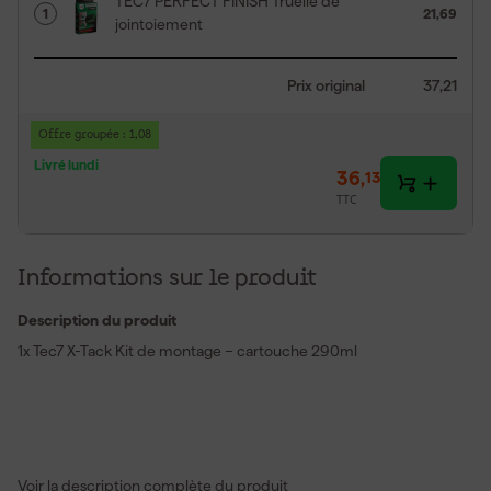
TEC7 PERFECT FINISH Truelle de
1
21,69
jointoiement
Prix original
37,21
Offre groupée : 1,08
Livré lundi
36
,
13
TTC
Informations sur le produit
Description du produit
1x Tec7 X-Tack Kit de montage – cartouche 290ml
Voir la description complète du produit