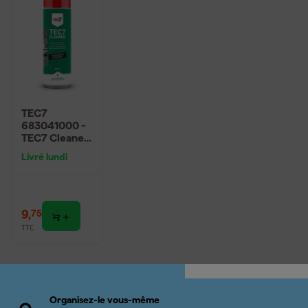
TEC7
683041000 -
TEC7 Cleaner
- aérosol 500
Livré lundi
ml
9
,
75
TTC
Organisez-le vous-même