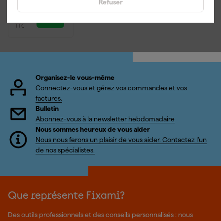
Refuser
53
,
44
TTC
Organisez-le vous-même
Connectez-vous et gérez vos commandes et vos
factures.
Bulletin
Abonnez-vous à la newsletter hebdomadaire
Nous sommes heureux de vous aider
Nous nous ferons un plaisir de vous aider. Contactez l'un
de nos spécialistes.
Que représente Fixami?
Des outils professionnels et des conseils personnalisés : nous