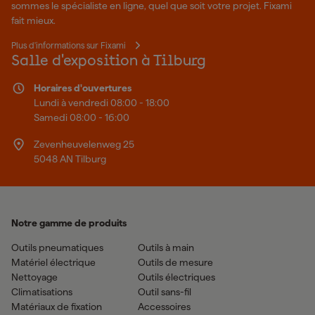
sommes le spécialiste en ligne, quel que soit votre projet. Fixami
fait mieux.
Plus d'informations sur Fixami
Salle d'exposition à Tilburg
Horaires d'ouvertures
Lundi à vendredi 08:00 - 18:00
Samedi 08:00 - 16:00
Zevenheuvelenweg 25
5048 AN Tilburg
Notre gamme de produits
Outils pneumatiques
Outils à main
Matériel électrique
Outils de mesure
Nettoyage
Outils électriques
Climatisations
Outil sans-fil
Matériaux de fixation
Accessoires