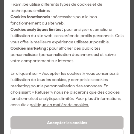
Fixami.be utilise différents types de cookies et de
techniques similaires :
Cookies fonctionnels
: nécessaires pour le bon
fonctionnement du site web.
Accessoires
Cookies analytiques limités :
pour analyser et améliorer
l’utilisation du site web, sans créer de profils personnels. Cela
vous offre la meilleure expérience utilisateur possible.
Cookies marketing :
pour afficher des publicités
personnalisées (personnalisation des annonces) et suivre
votre comportement sur Internet.
En cliquant sur « Accepter les cookies », vous consentez à
l’utilisation de tous les cookies, y compris les cookies
marketing pour la personnalisation des annonces. En
choisissant « Refuser », nous ne placerons que des cookies
fonctionnels et analytiques limités. Pour plus d’informations,
PrimaCover
consultez
politique en matièrede cookies.
Evapo
900040 voile
de protection
Livré lundi
perméable à
Accepter les cookies
la vapeur - 25
x 1 m
Prix conseillé
67,59