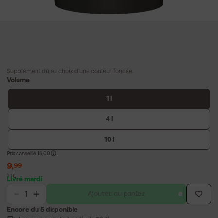
Supplément dû au choix d'une couleur foncée.
Volume
1 l
4 l
10 l
Prix conseillé
15,00
9
,
99
TTC
Livré mardi
Ajouter au panier
Encore du 5 disponible