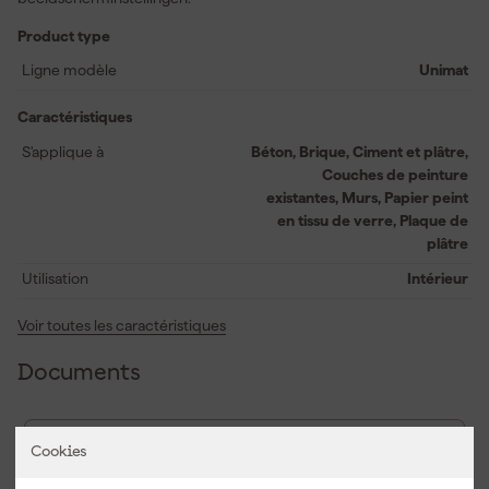
Product type
Ligne modèle
Unimat
Caractéristiques
S'applique à
Béton, Brique, Ciment et plâtre,
Couches de peinture
existantes, Murs, Papier peint
en tissu de verre, Plaque de
plâtre
Utilisation
Intérieur
Voir toutes les caractéristiques
Documents
Fiche technique
Cookies
Fiche de sécurité